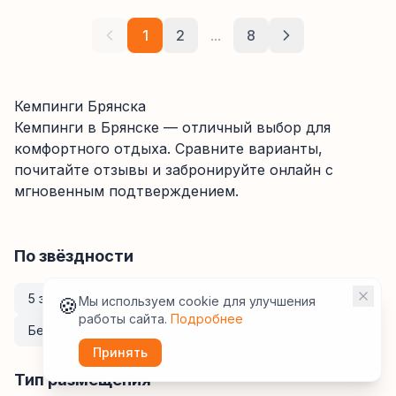
1
2
...
8
Кемпинги Брянска
Кемпинги
в Брянске
— отличный выбор для
комфортного отдыха. Сравните варианты,
почитайте отзывы и забронируйте онлайн с
мгновенным подтверждением.
По звёздности
5 звёзд
4 звезды
3 звезды
2 звезды
🍪
Мы используем cookie для улучшения
работы сайта.
Подробнее
Без звёзд
Принять
Тип размещения