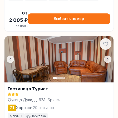
от
Выбрать номер
2 005
₽
за ночь
Гостиница Турист
улица Дуки, д. 62А, Брянск
7.1
Хорошо
·
20
отзывов
Wi-Fi
Парковка