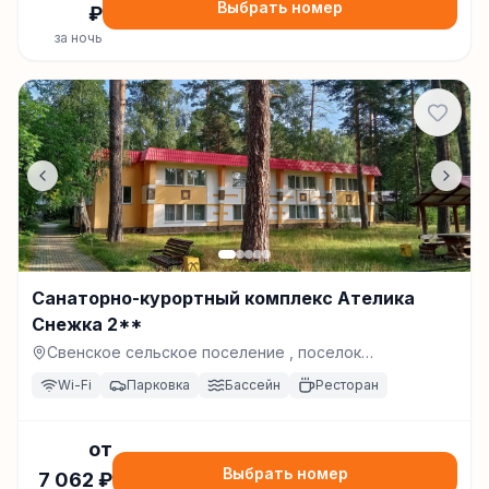
Выбрать номер
₽
за ночь
Санаторно-курортный комплекс Ателика
Снежка 2**
Свенское сельское поселение , поселок
Ковшовское Лесничество, ул. Воронцова, дом 8,
Wi-Fi
Парковка
Бассейн
Ресторан
Брянск
от
Выбрать номер
7 062
₽