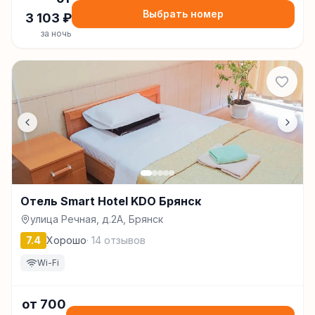
Выбрать номер
3 103
₽
за ночь
Отель Smart Hotel KDO Брянск
улица Речная, д.2А, Брянск
7.4
Хорошо
·
14
отзывов
Wi-Fi
от
700