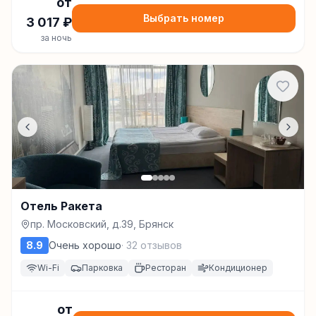
от
Выбрать номер
3 017
₽
за ночь
Отель Ракета
пр. Московский, д.39, Брянск
8.9
Очень хорошо
·
32
отзывов
Wi-Fi
Парковка
Ресторан
Кондиционер
от