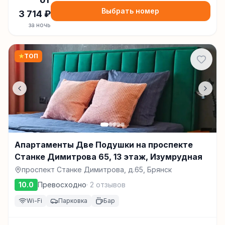
Выбрать номер
3 714
₽
за ночь
★
ТОП
Апартаменты Две Подушки на проспекте
Станке Димитрова 65, 13 этаж, Изумрудная
проспект Станке Димитрова, д.65, Брянск
10.0
Превосходно
·
2
отзывов
Wi-Fi
Парковка
Бар