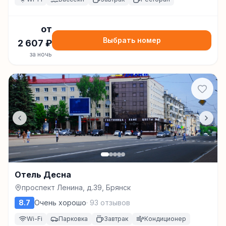
от
Выбрать номер
2 607
₽
за ночь
Отель Десна
проспект Ленина, д.39, Брянск
8.7
Очень хорошо
·
93
отзывов
Wi-Fi
Парковка
Завтрак
Кондиционер