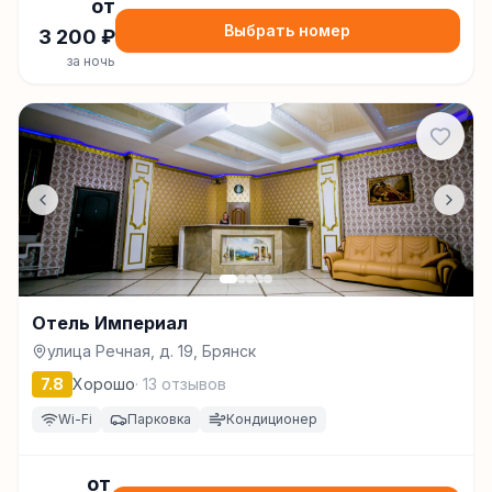
от
Выбрать номер
3 200
₽
за ночь
Отель Империал
улица Речная, д. 19, Брянск
7.8
Хорошо
·
13
отзывов
Wi-Fi
Парковка
Кондиционер
от