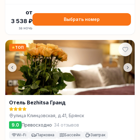
от
Выбрать номер
3 538
₽
за ночь
★
ТОП
Отель Bezhitsa Гранд
улица Клинцовская, д.41, Брянск
9.0
Превосходно
·
34
отзывов
Wi-Fi
Парковка
Бассейн
Завтрак