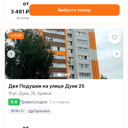
от
Выбрать номер
3 481
₽
за ночь
★
ТОП
Две Подушки на улице Дуки 25
ул. Дуки, 25, Брянск
9.6
Превосходно
·
3
отзывов
Wi-Fi
Парковка
от