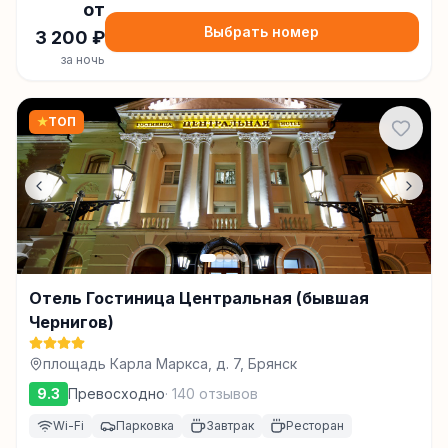
от
Выбрать номер
3 200
₽
за ночь
★
ТОП
Отель Гостиница Центральная (бывшая
Чернигов)
площадь Карла Маркса, д. 7, Брянск
9.3
Превосходно
·
140
отзывов
Wi-Fi
Парковка
Завтрак
Ресторан