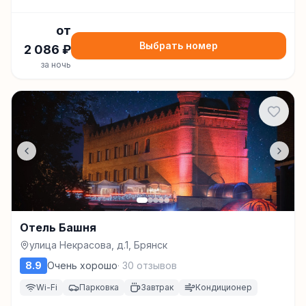
от
Выбрать номер
2 086
₽
за ночь
Отель Башня
улица Некрасова, д.1, Брянск
8.9
Очень хорошо
·
30
отзывов
Wi-Fi
Парковка
Завтрак
Кондиционер