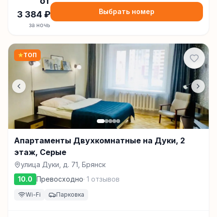
от
Выбрать номер
3 384
₽
за ночь
★
ТОП
Апартаменты Двухкомнатные на Дуки, 2
этаж, Серые
улица Дуки, д. 71, Брянск
10.0
Превосходно
·
1
отзывов
Wi-Fi
Парковка