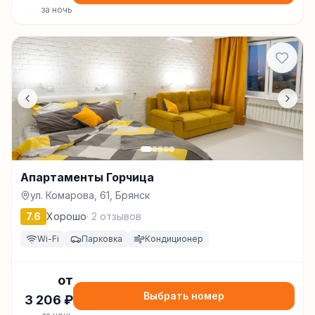
за ночь
Апартаменты Горчица
ул. Комарова, 61, Брянск
7.6
Хорошо
·
2
отзывов
Wi-Fi
Парковка
Кондиционер
от
Выбрать номер
3 206
₽