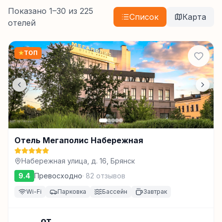
Показано
1
–
30
из
225
Список
Карта
отелей
★
ТОП
Отель Мегаполис Набережная
Набережная улица, д. 16, Брянск
9.4
Превосходно
·
82
отзывов
Wi-Fi
Парковка
Бассейн
Завтрак
от