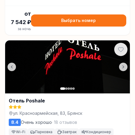
от
Выбрать номер
7 542
₽
за ночь
Отель Poshale
ул. Красноармейская, 83, Брянск
8.4
Очень хорошо
·
18
отзывов
Wi-Fi
Парковка
Завтрак
Кондиционер