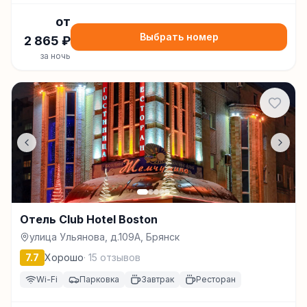
от
Выбрать номер
2 865
₽
за ночь
Отель Club Hotel Boston
улица Ульянова, д.109А, Брянск
7.7
Хорошо
·
15
отзывов
Wi-Fi
Парковка
Завтрак
Ресторан