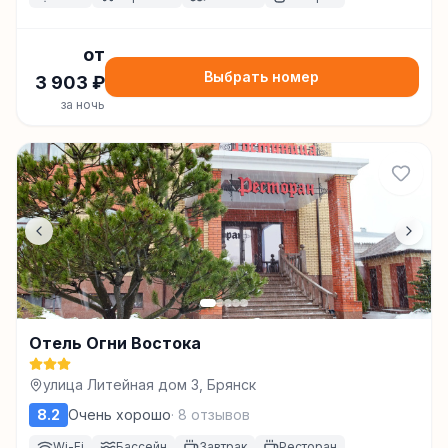
от
Выбрать номер
3 903
₽
за ночь
Отель Огни Востока
улица Литейная дом 3, Брянск
8.2
Очень хорошо
·
8
отзывов
Wi-Fi
Бассейн
Завтрак
Ресторан