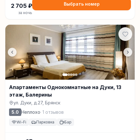
Выбрать номер
2 705
₽
за ночь
Апартаменты Однокомнатные на Дуки, 13
этаж, Балерины
ул. Дуки, д.27, Брянск
5.0
Неплохо
·
1
отзывов
Wi-Fi
Парковка
Бар