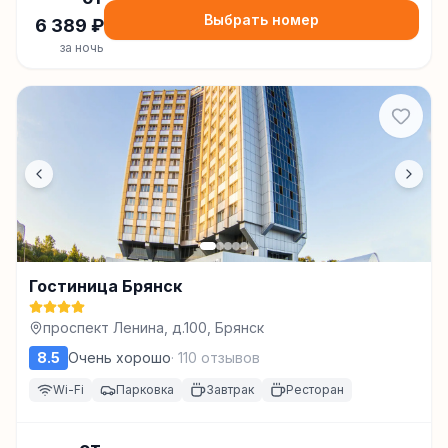
Выбрать номер
6 389
₽
за ночь
Гостиница Брянск
проспект Ленина, д.100, Брянск
8.5
Очень хорошо
·
110
отзывов
Wi-Fi
Парковка
Завтрак
Ресторан