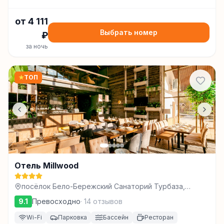
от
4 111
Выбрать номер
₽
за ночь
★
ТОП
Отель Millwood
посёлок Бело-Бережский Санаторий Турбаза,
Брянск
9.1
Превосходно
·
14
отзывов
Wi-Fi
Парковка
Бассейн
Ресторан