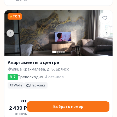
за ночь
★
ТОП
Апартаменты в центре
улица Крахмалёва, д. 8, Брянск
9.7
Превосходно
·
4
отзывов
Wi-Fi
Парковка
от
Выбрать номер
2 439
₽
за ночь