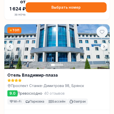
от
Выбрать номер
1 624
₽
за ночь
★
ТОП
Отель Владимир-плаза
Проспект Станке-Димитрова 98, Брянск
9.0
Превосходно
·
40
отзывов
Wi-Fi
Парковка
Бассейн
Завтрак