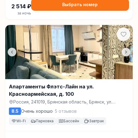
Выбрать номер
2 514
₽
за ночь
Апартаменты Флэтс-Лайн на ул.
Красноармейская, д. 100
Россия, 241019, Брянская область, Брянск, ул.
Красноармейской, д. 100, Брянск
8.5
Очень хорошо
·
5
отзывов
Wi-Fi
Парковка
Бассейн
Завтрак