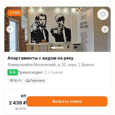
★
ТОП
Апартаменты с видом на реку
микрорайон Московский, д. 52, корп. 1, Брянск
9.6
Превосходно
·
2
отзывов
Wi-Fi
Парковка
от
Выбрать номер
2 439
₽
за ночь