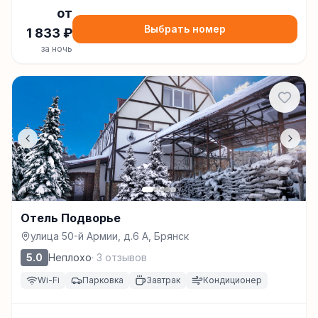
от
Выбрать номер
1 833
₽
за ночь
Отель Подворье
улица 50-й Армии, д.6 А, Брянск
5.0
Неплохо
·
3
отзывов
Wi-Fi
Парковка
Завтрак
Кондиционер