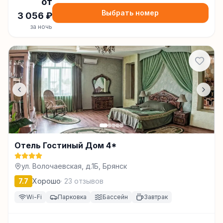
от
Выбрать номер
3 056
₽
за ночь
Отель Гостиный Дом 4*
ул. Волочаевская, д.1Б, Брянск
7.7
Хорошо
·
23
отзывов
Wi-Fi
Парковка
Бассейн
Завтрак