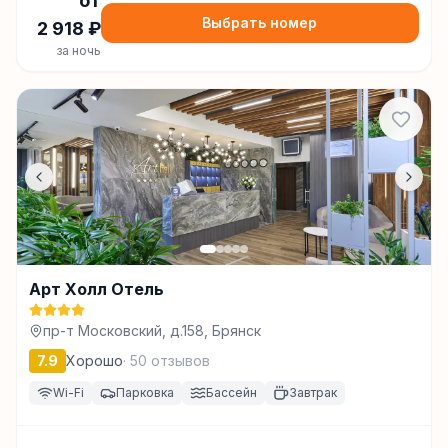
от
Выбрать номер
2 918
₽
за ночь
Арт Холл Отель
пр-т Московский, д.158, Брянск
7.9
Хорошо
·
50
отзывов
Wi-Fi
Парковка
Бассейн
Завтрак