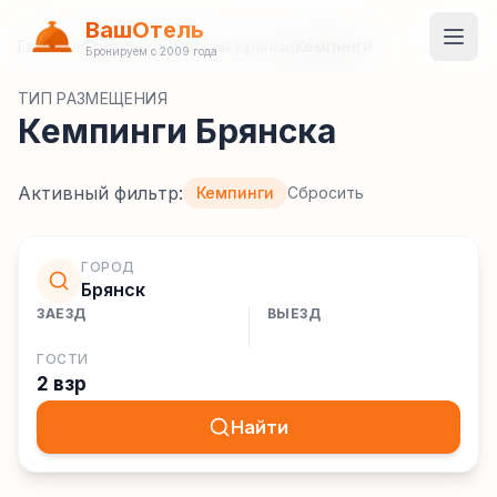
ВашОтель
Главная
/
Гостиницы
/
Россия
/
Брянск
/
Кемпинги
Бронируем с 2009 года
ТИП РАЗМЕЩЕНИЯ
Кемпинги Брянска
Активный фильтр:
Кемпинги
Сбросить
ГОРОД
Брянск
ЗАЕЗД
ВЫЕЗД
ГОСТИ
2 взр
Найти