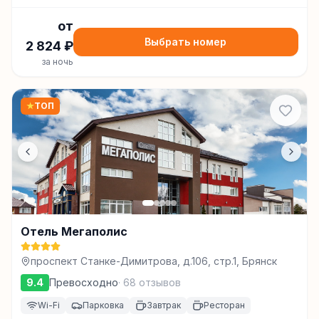
от
Выбрать номер
2 824
₽
за ночь
★
ТОП
Отель Мегаполис
проспект Станке-Димитрова, д.106, стр.1, Брянск
9.4
Превосходно
·
68
отзывов
Wi-Fi
Парковка
Завтрак
Ресторан