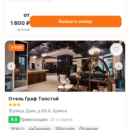
от
Выбрать номер
1 800
₽
за ночь
★
ТОП
Отель Граф Толстой
улица Дуки, д.69 А, Брянск
9.5
Превосходно
·
32
отзывов
Wi-Fi
Парковка
Бассейн
Завтрак