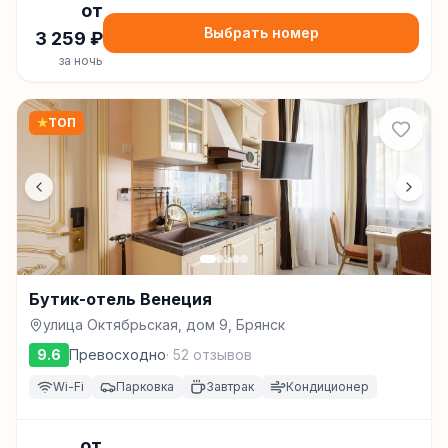
от
Выбрать номер
3 259
₽
за ночь
★
ТОП
Бутик-отель Венеция
улица Октябрьская, дом 9, Брянск
9.6
Превосходно
·
52
отзывов
Wi-Fi
Парковка
Завтрак
Кондиционер
от