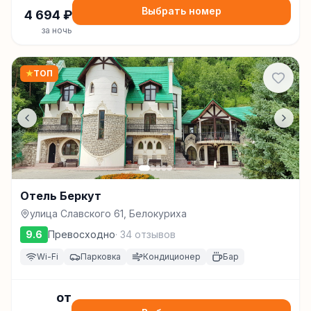
Выбрать номер
4 694
₽
за ночь
★
ТОП
Отель Беркут
улица Славского 61, Белокуриха
9.6
Превосходно
·
34
отзывов
Wi-Fi
Парковка
Кондиционер
Бар
от