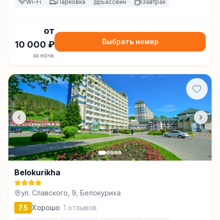
Wi-Fi
Парковка
Бассейн
Завтрак
от
Выбрать номер
10 000
₽
за ночь
Belokurikha
ул. Славского, 9, Белокуриха
7.5
Хорошо
·
1
отзывов