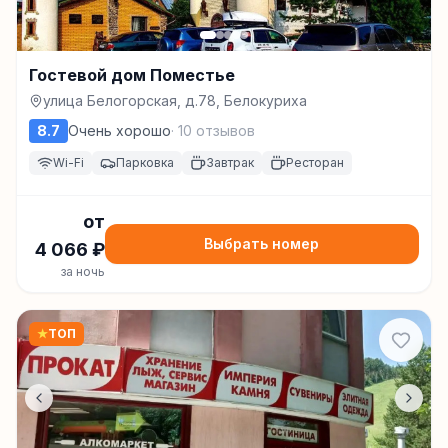
Гостевой дом Поместье
улица Белогорская, д.78, Белокуриха
8.7
Очень хорошо
·
10
отзывов
Wi-Fi
Парковка
Завтрак
Ресторан
от
Выбрать номер
4 066
₽
за ночь
★
ТОП