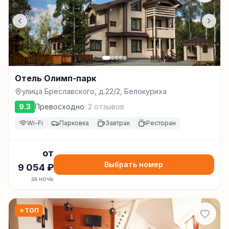
Отель Олимп-парк
улица Бреславского, д.22/2, Белокуриха
9.3
Превосходно
·
2
отзывов
Wi-Fi
Парковка
Завтрак
Ресторан
от
Выбрать номер
9 054
₽
за ночь
★
ТОП