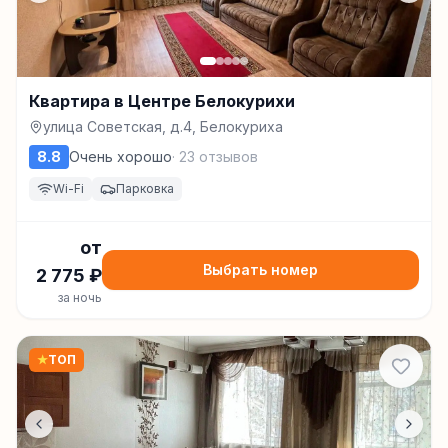
Квартира в Центре Белокурихи
улица Советская, д.4, Белокуриха
8.8
Очень хорошо
·
23
отзывов
Wi-Fi
Парковка
от
Выбрать номер
2 775
₽
за ночь
★
ТОП