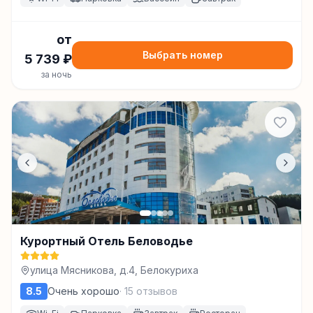
от
Выбрать номер
5 739
₽
за ночь
Курортный Отель Беловодье
улица Мясникова, д.4, Белокуриха
8.5
Очень хорошо
·
15
отзывов