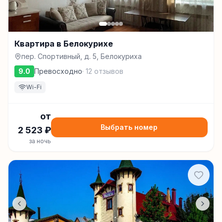
Квартира в Белокурихе
пер. Спортивный, д. 5, Белокуриха
9.0
Превосходно
·
12
отзывов
Wi-Fi
от
Выбрать номер
2 523
₽
за ночь