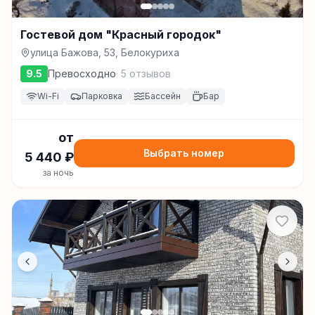
Гостевой дом "Красный городок"
улица Бажова, 53, Белокуриха
9.5
Превосходно
·
5
отзывов
Wi-Fi
Парковка
Бассейн
Бар
от
Выбрать номер
5 440
₽
за ночь