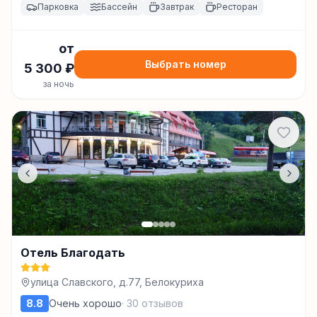
Парковка
Бассейн
Завтрак
Ресторан
от
Выбрать номер
5 300
₽
за ночь
Отель Благодать
улица Cлавского, д.77, Белокуриха
8.8
Очень хорошо
·
30
отзывов