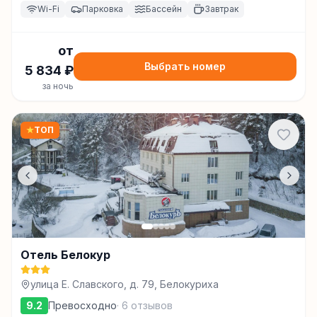
Wi-Fi
Парковка
Бассейн
Завтрак
от
Выбрать номер
5 834
₽
за ночь
★
ТОП
Отель Белокур
улица Е. Славского, д. 79, Белокуриха
9.2
Превосходно
·
6
отзывов