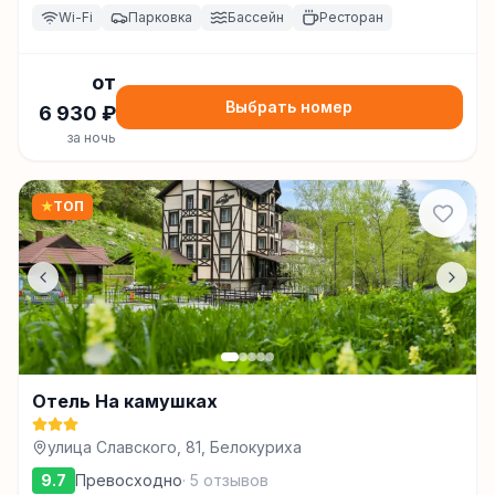
Wi-Fi
Парковка
Бассейн
Ресторан
от
Выбрать номер
6 930
₽
за ночь
★
ТОП
Отель На камушках
улица Славского, 81, Белокуриха
9.7
Превосходно
·
5
отзывов