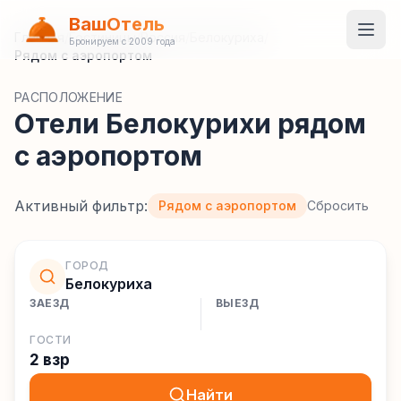
ВашОтель
Главная
/
Гостиницы
/
Россия
/
Белокуриха
/
Бронируем с 2009 года
Рядом с аэропортом
РАСПОЛОЖЕНИЕ
Отели Белокурихи рядом
с аэропортом
Активный фильтр:
Рядом с аэропортом
Сбросить
ГОРОД
Белокуриха
ЗАЕЗД
ВЫЕЗД
ГОСТИ
2 взр
Найти