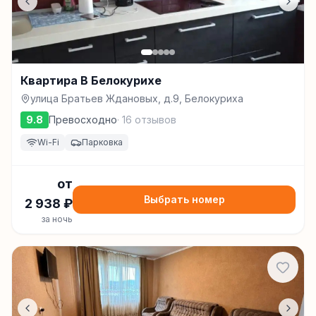
Квартира В Белокурихе
улица Братьев Ждановых, д.9, Белокуриха
9.8
Превосходно
·
16
отзывов
Wi-Fi
Парковка
от
Выбрать номер
2 938
₽
за ночь