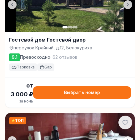
Гостевой дом Гостевой двор
переулок Крайний, д.12, Белокуриха
9.1
Превосходно
·
62
отзывов
Парковка
Бар
от
Выбрать номер
3 000
₽
за ночь
★
ТОП