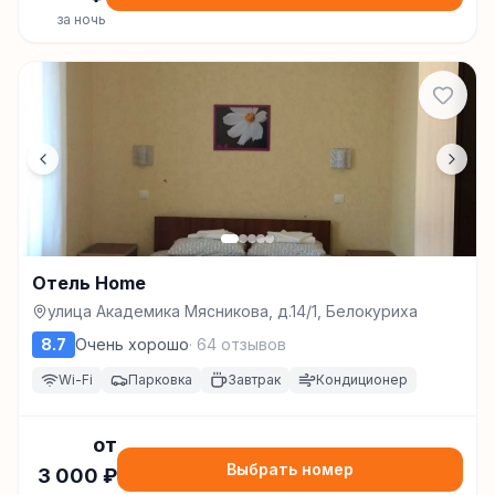
за ночь
Отель Home
улица Академика Мясникова, д.14/1, Белокуриха
8.7
Очень хорошо
·
64
отзывов
Wi-Fi
Парковка
Завтрак
Кондиционер
от
Выбрать номер
3 000
₽