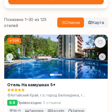
Показано
1
–
30
из
125
Список
Карта
отелей
★
ТОП
Отель На камушках 5*
Алтайский Край, г.о. город Белокуриха, г
Белокуриха, ул Славского, зд. 83, Белокуриха
9.8
Превосходно
·
5
отзывов
Wi-Fi
Парковка
Бассейн
Завтрак