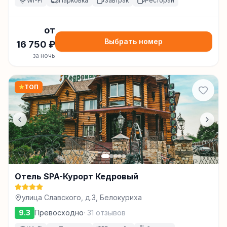
Wi-Fi
Парковка
Завтрак
Ресторан
от
Выбрать номер
16 750
₽
за ночь
★
ТОП
Отель SPA-Курорт Кедровый
улица Славского, д.3, Белокуриха
9.3
Превосходно
·
31
отзывов