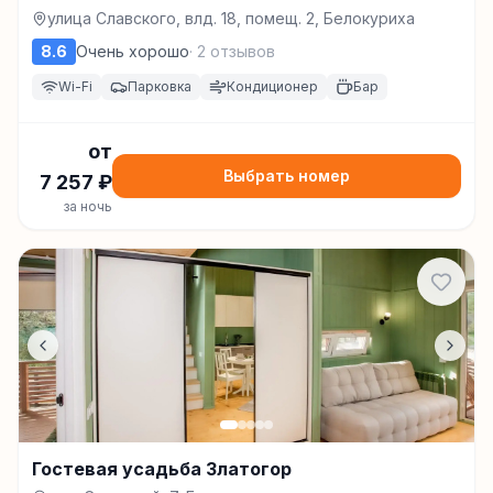
улица Славского, влд. 18, помещ. 2, Белокуриха
8.6
Очень хорошо
·
2
отзывов
Wi-Fi
Парковка
Кондиционер
Бар
от
Выбрать номер
7 257
₽
за ночь
Гостевая усадьба Златогор