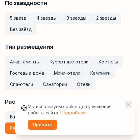
По звёздности
5 звёзд
4 звезды
3 звезды
2 звезды
Без звёзд
Тип размещения
Апартаменты
Курортные отели
Хостелы
Гостевые дома
Мини-отели
Кемпинги
Спа-отели
Санатории
Отели
Расположение
🍪
Мы используем cookie для улучшения
работы сайта.
Подробнее
В центре
У метро
Рядом с ж/д вокзалом
Принять
Рядом с аэропортом