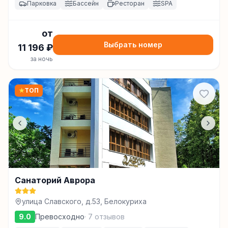
Парковка
Бассейн
Ресторан
SPA
от
Выбрать номер
11 196
₽
за ночь
★
ТОП
Санаторий Аврора
улица Славского, д.53, Белокуриха
9.0
Превосходно
·
7
отзывов