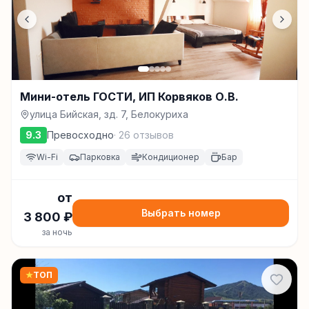
Мини-отель ГОСТИ, ИП Корвяков О.В.
улица Бийская, зд. 7, Белокуриха
9.3
Превосходно
·
26
отзывов
Wi-Fi
Парковка
Кондиционер
Бар
от
Выбрать номер
3 800
₽
за ночь
★
ТОП