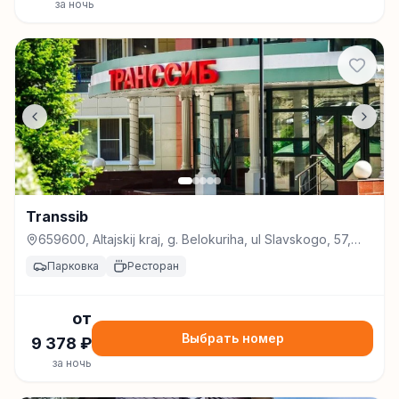
за ночь
Transsib
659600, Altajskij kraj, g. Belokuriha, ul Slavskogo, 57,
Белокуриха
Парковка
Ресторан
от
Выбрать номер
9 378
₽
за ночь