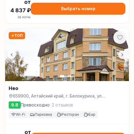
от
Выбрать номер
4 837
₽
за ночь
★
ТОП
Нео
659900, Алтайский край, г. Белокуриха, ул.
Акад.Мясникова, 13, Белокуриха
9.8
Превосходно
·
2
отзывов
Wi-Fi
Парковка
Ресторан
Бар
от