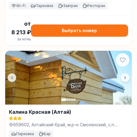
Wi-Fi
Парковка
Завтрак
Ресторан
от
Выбрать номер
8 213
₽
за ночь
Калина Красная (Алтай)
659602, Алтайский Край, м.р-н Смоленский, с.п.
Новотырышкинский сельсовет, с Новотырышкино, ул
Парковка
Бар
Беговая, зд. 11Б, Белокуриха