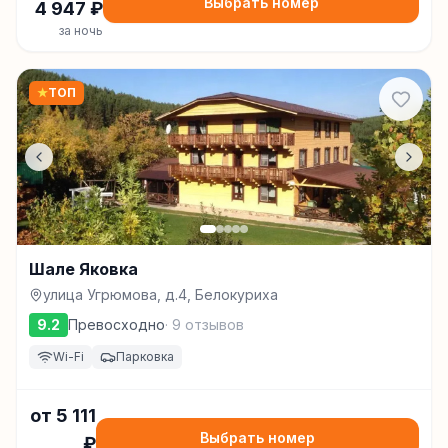
Выбрать номер
4 947
₽
за ночь
★
ТОП
Шале Яковка
улица Угрюмова, д.4, Белокуриха
9.2
Превосходно
·
9
отзывов
Wi-Fi
Парковка
от
5 111
Выбрать номер
₽