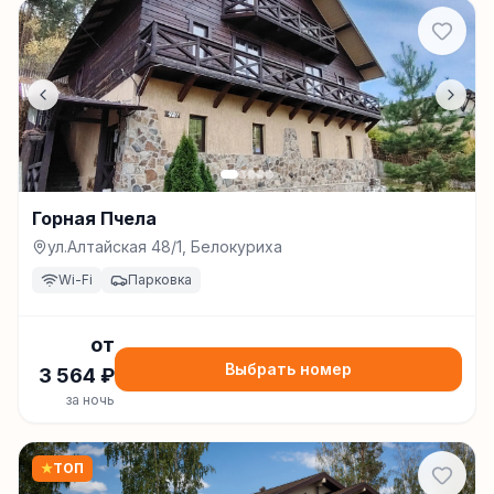
Горная Пчела
ул.Алтайская 48/1, Белокуриха
Wi-Fi
Парковка
от
Выбрать номер
3 564
₽
за ночь
★
ТОП