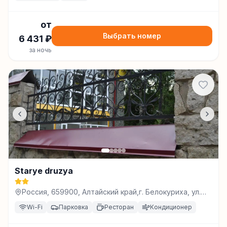
от
Выбрать номер
6 431
₽
за ночь
Starye druzya
Россия, 659900, Алтайский край,г. Белокуриха, ул.
Славского, 21, Белокуриха
Wi-Fi
Парковка
Ресторан
Кондиционер