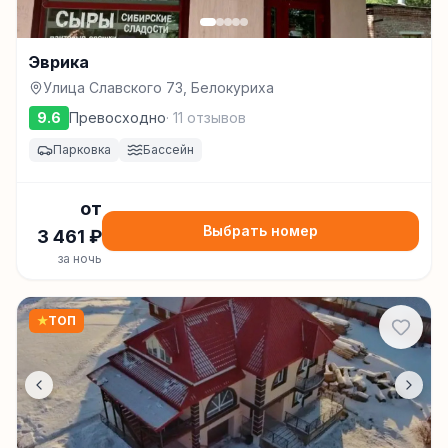
Эврика
Улица Славского 73, Белокуриха
9.6
Превосходно
·
11
отзывов
Парковка
Бассейн
от
Выбрать номер
3 461
₽
за ночь
★
ТОП