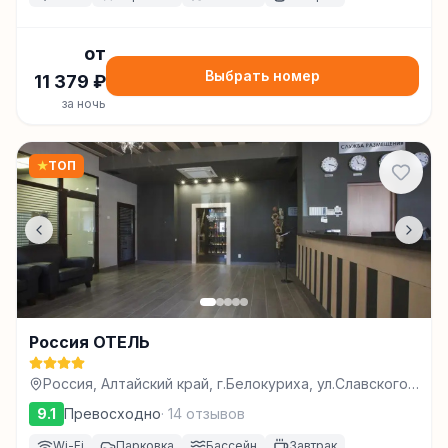
от
Выбрать номер
11 379
₽
за ночь
★
ТОП
Россия ОТЕЛЬ
Россия, Алтайский край, г.Белокуриха, ул.Славского,
22, Белокуриха, Белокуриха
9.1
Превосходно
·
14
отзывов
Wi-Fi
Парковка
Бассейн
Завтрак