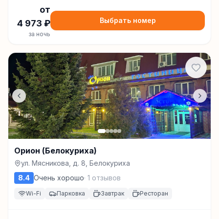
от
Выбрать номер
4 973
₽
за ночь
Орион (Белокуриха)
ул. Мясникова, д. 8, Белокуриха
8.4
Очень хорошо
·
1
отзывов
Wi-Fi
Парковка
Завтрак
Ресторан