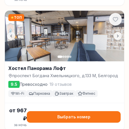
★
ТОП
Хостел Панорама Лофт
проспект Богдана Хмельницкого, д.133 М, Белгород
9.5
Превосходно
·
19
отзывов
Wi-Fi
Парковка
Завтрак
Фитнес
от
967
Выбрать номер
₽
за ночь