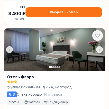
от
Выбрать номер
3 400
₽
за ночь
Отель Флора
улица Вокзальная, д.26 А, Белгород
8.8
Очень хорошо
·
14
отзывов
Wi-Fi
Завтрак
Кондиционер