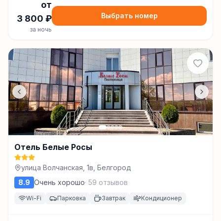
от
Выбрать номер
3 800
₽
за ночь
Отель Белые Росы
улица Волчанская, 1в, Белгород
8.9
Очень хорошо
·
59
отзывов
Wi-Fi
Парковка
Завтрак
Кондиционер