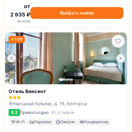
от
Выбрать номер
2 935
₽
за ночь
★
ТОП
Отель Винсент
Народный бульвар, д. 78, Белгород
9.2
Превосходно
·
30
отзывов
Wi-Fi
Парковка
Завтрак
Кондиционер