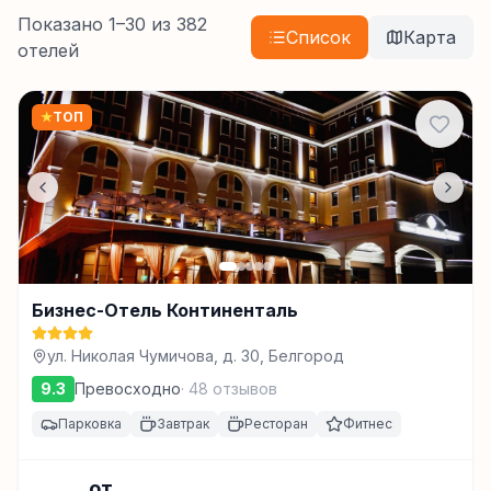
Показано
1
–
30
из
382
Список
Карта
отелей
★
ТОП
Бизнес-Отель Континенталь
ул. Николая Чумичова, д. 30, Белгород
9.3
Превосходно
·
48
отзывов
Парковка
Завтрак
Ресторан
Фитнес
от