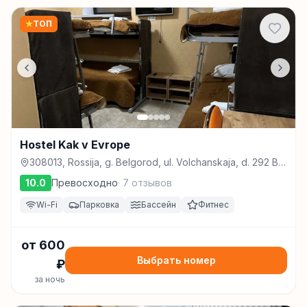
★
ТОП
Hostel Kak v Evrope
308013, Rossija, g. Belgorod, ul. Volchanskaja, d. 292 B,
Белгород
10.0
Превосходно
·
7
отзывов
Wi-Fi
Парковка
Бассейн
Фитнес
от
600
Выбрать номер
₽
за ночь