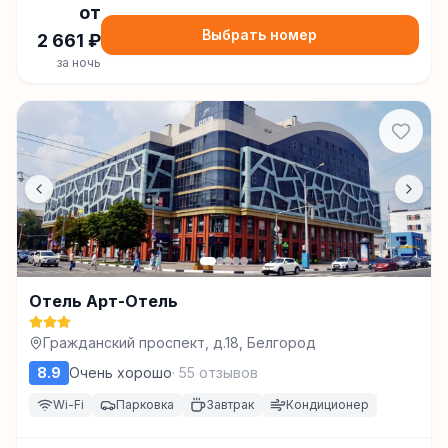
от
Выбрать номер
2 661
₽
за ночь
Отель Арт-Отель
Гражданский проспект, д.18, Белгород
8.9
Очень хорошо
·
55
отзывов
Wi-Fi
Парковка
Завтрак
Кондиционер