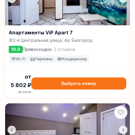
Апартаменты ViP Apart 7
2-я Центральная улица, 4а, Белгород
10.0
Превосходно
·
2
отзывов
Wi-Fi
Парковка
Кондиционер
от
Выбрать номер
5 802
₽
за ночь