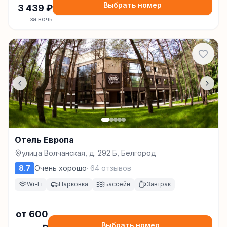
Выбрать номер
3 439
₽
за ночь
Отель Европа
улица Волчанская, д. 292 Б, Белгород
8.7
Очень хорошо
·
64
отзывов
Wi-Fi
Парковка
Бассейн
Завтрак
от
600
Выбрать номер