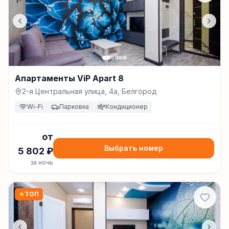
Апартаменты ViP Apart 8
2-я Центральная улица, 4а, Белгород
Wi-Fi
Парковка
Кондиционер
от
Выбрать номер
5 802
₽
за ночь
★
ТОП