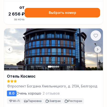
от
Выбрать номер
2 656
₽
за ночь
Отель Космос
проспект Богдана Хмельницкого, д. 213А, Белгород
8.0
Очень хорошо
·
2
отзывов
Wi-Fi
Парковка
Завтрак
Ресторан