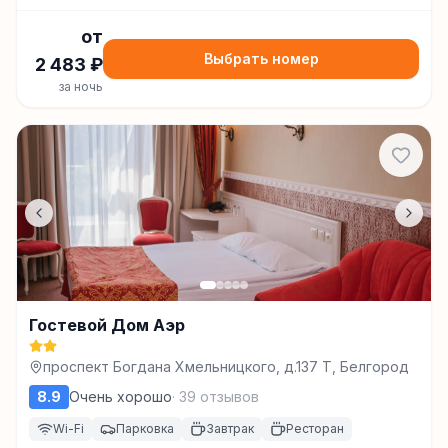
от
Выбрать номер
2 483
₽
за ночь
Гостевой Дом Аэр
проспект Богдана Хмельницкого, д.137 Т, Белгород
8.9
Очень хорошо
·
39
отзывов
Wi-Fi
Парковка
Завтрак
Ресторан