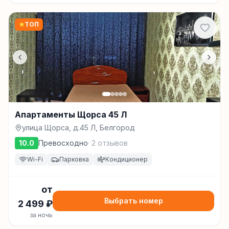
★
ТОП
Апартаменты Щорса 45 Л
улица Щорса, д.45 Л, Белгород
10.0
Превосходно
·
2
отзывов
Wi-Fi
Парковка
Кондиционер
от
Выбрать номер
2 499
₽
за ночь