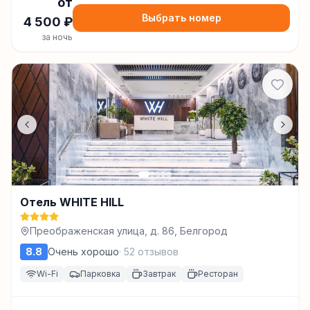
от
Выбрать номер
4 500
₽
за ночь
Отель WHITE HILL
Преображенская улица, д. 86, Белгород
8.8
Очень хорошо
·
52
отзывов
Wi-Fi
Парковка
Завтрак
Ресторан