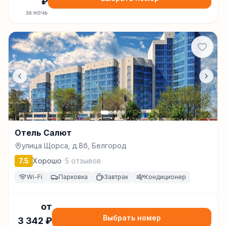
₽
за ночь
Отель Салют
улица Щорса, д.8б, Белгород
7.5
Хорошо
·
5
отзывов
Wi-Fi
Парковка
Завтрак
Кондиционер
от
Выбрать номер
3 342
₽