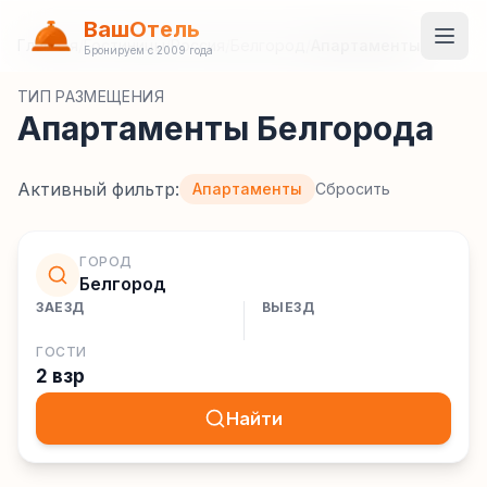
ВашОтель
Главная
/
Гостиницы
/
Россия
/
Белгород
/
Апартаменты
Бронируем с 2009 года
ТИП РАЗМЕЩЕНИЯ
Апартаменты Белгорода
Активный фильтр:
Апартаменты
Сбросить
ГОРОД
Белгород
ЗАЕЗД
ВЫЕЗД
ГОСТИ
2 взр
Найти