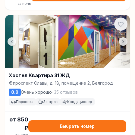
за ночь
Хостел Квартира 31 ЖД
проспект Славы, д. 18, помещение 2, Белгород
8.8
Очень хорошо
·
35
отзывов
Парковка
Завтрак
Кондиционер
от
850
Выбрать номер
₽
за ночь