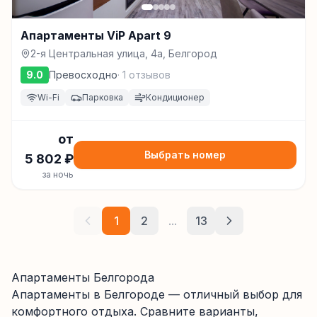
Апартаменты ViP Apart 9
2-я Центральная улица, 4а, Белгород
9.0
Превосходно
·
1
отзывов
Wi-Fi
Парковка
Кондиционер
от
Выбрать номер
5 802
₽
за ночь
1
2
...
13
Апартаменты Белгорода
Апартаменты
в Белгороде
— отличный выбор для
комфортного отдыха. Сравните варианты,