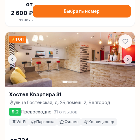
от
Выбрать номер
2 600
₽
за ночь
★
ТОП
Хостел Квартира 31
улица Гостенская, д. 2Б,помещ. 2, Белгород
9.2
Превосходно
·
31
отзывов
Wi-Fi
Парковка
Фитнес
Кондиционер