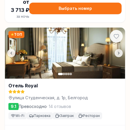
от
Выбрать номер
3 713
₽
за ночь
★
ТОП
Отель Royal
улица Студенческая, д. 1р, Белгород
9.1
Превосходно
·
14
отзывов
Wi-Fi
Парковка
Завтрак
Ресторан