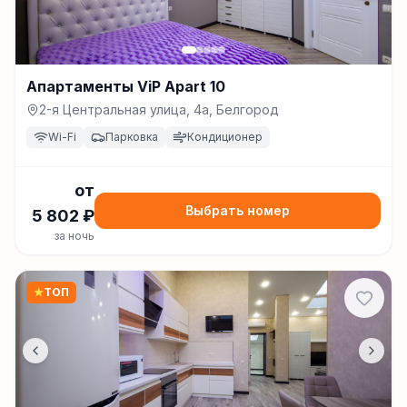
Апартаменты ViP Apart 10
2-я Центральная улица, 4а, Белгород
Wi-Fi
Парковка
Кондиционер
от
Выбрать номер
5 802
₽
за ночь
★
ТОП