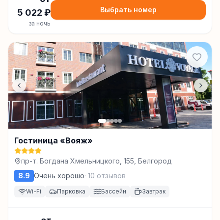
Выбрать номер
5 022
₽
за ночь
Гостиница «Вояж»
пр-т. Богдана Хмельницкого, 155, Белгород
8.9
Очень хорошо
·
10
отзывов
Wi-Fi
Парковка
Бассейн
Завтрак