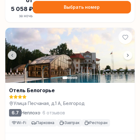
от
Выбрать номер
5 058
₽
за ночь
Отель Белогорье
Улица Песчаная, д.1 А, Белгород
6.7
Неплохо
·
6
отзывов
Wi-Fi
Парковка
Завтрак
Ресторан