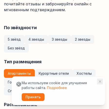
почитайте отзывы и забронируйте онлайн с
мгновенным подтверждением.
По звёздности
5 звёзд
4 звезды
3 звезды
2 звезды
Без звёзд
Тип размещения
Апартаменты
Курортные отели
Хостелы
Гостевые дома
Мини-отели
Кемпинги
🍪
Мы используем cookie для улучшения
работы сайта.
Подробнее
Спа-отели
Санатории
Отели
Принять
Расположение