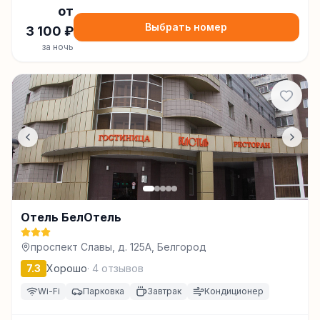
от
Выбрать номер
3 100
₽
за ночь
Отель БелОтель
проспект Славы, д. 125А, Белгород
7.3
Хорошо
·
4
отзывов
Wi-Fi
Парковка
Завтрак
Кондиционер