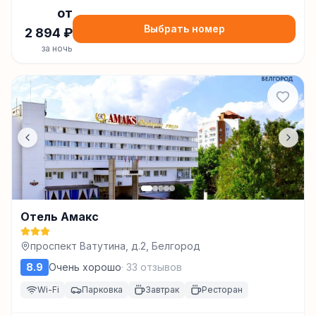
от
Выбрать номер
2 894
₽
за ночь
Отель Амакс
проспект Ватутина, д.2, Белгород
8.9
Очень хорошо
·
33
отзывов
Wi-Fi
Парковка
Завтрак
Ресторан