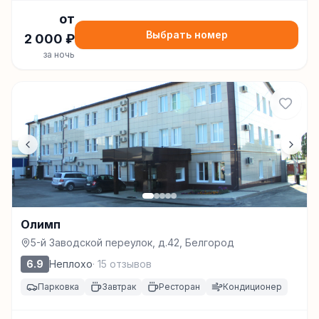
от
Выбрать номер
2 000
₽
за ночь
Олимп
5-й Заводской переулок, д.42, Белгород
6.9
Неплохо
·
15
отзывов
Парковка
Завтрак
Ресторан
Кондиционер