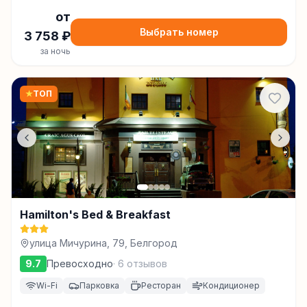
от
Выбрать номер
3 758
₽
за ночь
★
ТОП
Hamilton's Bed & Breakfast
улица Мичурина, 79, Белгород
9.7
Превосходно
·
6
отзывов
Wi-Fi
Парковка
Ресторан
Кондиционер