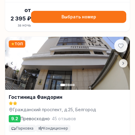
от
Выбрать номер
2 395
₽
за ночь
★
ТОП
Гостиница Фандорин
Гражданский проспект, д.25, Белгород
9.2
Превосходно
·
45
отзывов
Парковка
Кондиционер