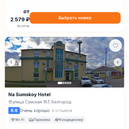
от
Выбрать номер
2 579
₽
за ночь
Na Sumskoy Hotel
улица Сумская 167, Белгород
8.8
Очень хорошо
·
4
отзывов
Wi-Fi
Парковка
Кондиционер