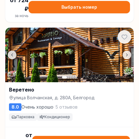
от
724
Выбрать номер
₽
за ночь
Веретено
улица Волчанская, д. 280А, Белгород
8.0
Очень хорошо
·
5
отзывов
Парковка
Кондиционер
от