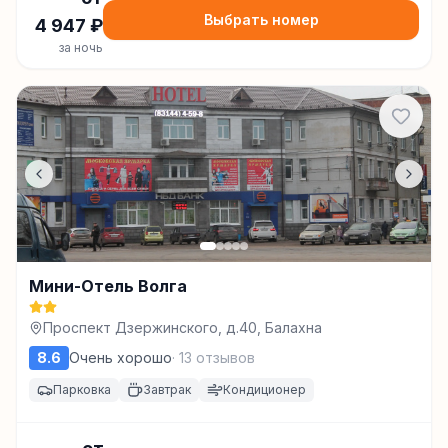
Выбрать номер
4 947
₽
за ночь
Мини-Отель Волга
Проспект Дзержинского, д.40, Балахна
8.6
Очень хорошо
·
13
отзывов
Парковка
Завтрак
Кондиционер