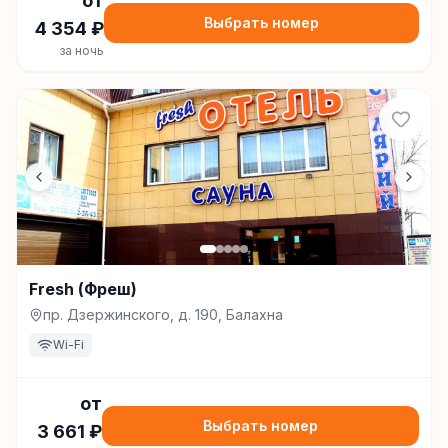
от
Выбрать номер
4 354
₽
за ночь
Fresh (Фреш)
пр. Дзержинского, д. 190, Балахна
Wi-Fi
от
Выбрать номер
3 661
₽