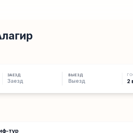
Алагир
ГО
ЗАЕЗД
ВЫЕЗД
2 
иф-тур