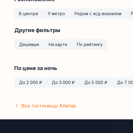
В центре
У метро
Рядом с ж/д вокзалом
Другие фильтры
Дешёвые
На карте
По рейтингу
По цене за ночь
До
2 000
₽
До
3 000
₽
До
5 000
₽
До
7 0
Все гостиницы
Алагир