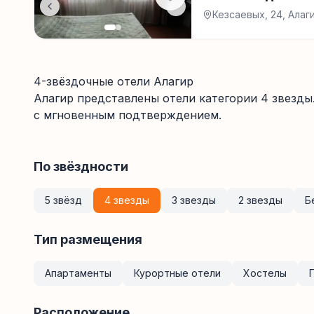
Кезсаевых, 24, Алаг
4-звёздочные отели Алагир
Алагир
представлены отели категории
4
звезды
с мгновенным подтверждением.
По звёздности
5 звёзд
4 звезды
3 звезды
2 звезды
Б
Тип размещения
Апартаменты
Курортные отели
Хостелы
Расположение