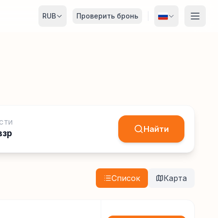
RUB
Проверить бронь
СТИ
Найти
взр
Список
Карта