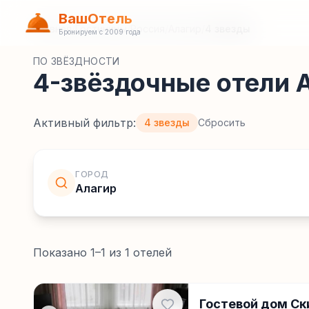
ВашОтель
Главная
/
Гостиницы
/
Россия
/
Алагир
/
4 звезды
Бронируем с 2009 года
ПО ЗВЁЗДНОСТИ
4-звёздочные отели 
Активный фильтр:
4 звезды
Сбросить
ГОРОД
Алагир
Показано
1
–
1
из
1
отелей
Гостевой дом Ск