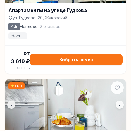
Апартаменты на улице Гудкова
ул. Гудкова, 20, Жуковский
4.5
Неплохо
·
2
отзывов
Wi-Fi
от
Выбрать номер
3 619
₽
за ночь
★
ТОП