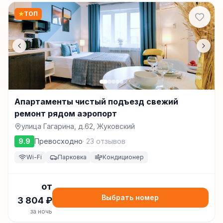
★
ТОП
Апартаменты чистый подъезд свежий
ремонт рядом аэропорт
улица Гагарина, д.62, Жуковский
9.9
Превосходно
·
23
отзывов
Wi-Fi
Парковка
Кондиционер
от
Выбрать номер
3 804
₽
за ночь