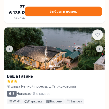
от
Выбрать номер
6 135
₽
за ночь
Ваша Гавань
улица Речной проезд, д.19, Жуковский
6.3
Неплохо
·
8
отзывов
Wi-Fi
Парковка
Бассейн
Завтрак