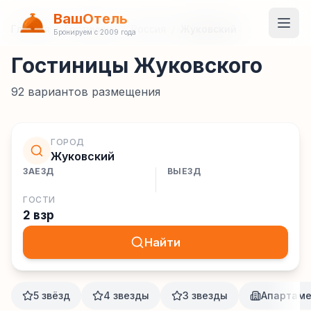
ВашОтель
Главная
/
Гостиницы
/
Россия
/
Жуковский
Бронируем с 2009 года
Гостиницы Жуковского
92
вариантов размещения
ГОРОД
Жуковский
ЗАЕЗД
ВЫЕЗД
ГОСТИ
2 взр
Найти
5 звёзд
4 звезды
3 звезды
Апартам