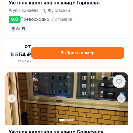
Уютная квартира на улице Гарнаева
ул. Гарнаева, 14, Жуковский
9.8
Превосходно
·
2
отзывов
Wi-Fi
от
Выбрать номер
5 554
₽
за ночь
Уютная квартира на улице Солнечная