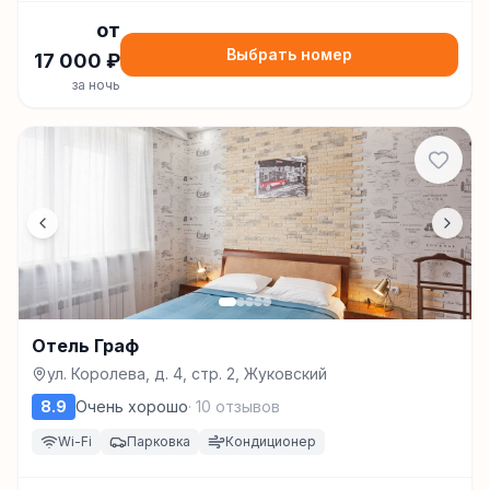
от
Выбрать номер
17 000
₽
за ночь
Отель Граф
ул. Королева, д. 4, стр. 2, Жуковский
8.9
Очень хорошо
·
10
отзывов
Wi-Fi
Парковка
Кондиционер