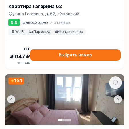
Квартира Гагарина 62
улица Гагарина, д. 62, Жуковский
9.9
Превосходно
·
7
отзывов
Wi-Fi
Парковка
Кондиционер
от
Выбрать номер
4 047
₽
за ночь
★
ТОП