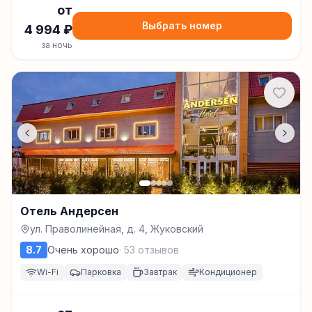
от
Выбрать номер
4 994
₽
за ночь
Отель Андерсен
ул. Праволинейная, д. 4, Жуковский
8.7
Очень хорошо
·
53
отзывов
Wi-Fi
Парковка
Завтрак
Кондиционер