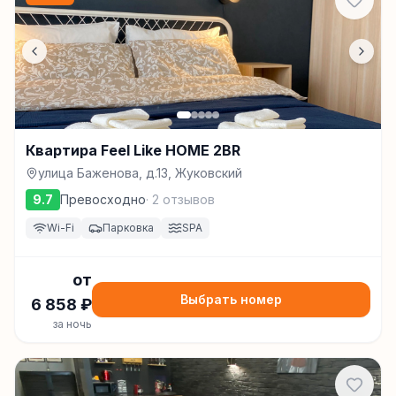
Квартира Feel Like HOME 2BR
улица Баженова, д.13, Жуковский
9.7
Превосходно
·
2
отзывов
Wi-Fi
Парковка
SPA
от
Выбрать номер
6 858
₽
за ночь