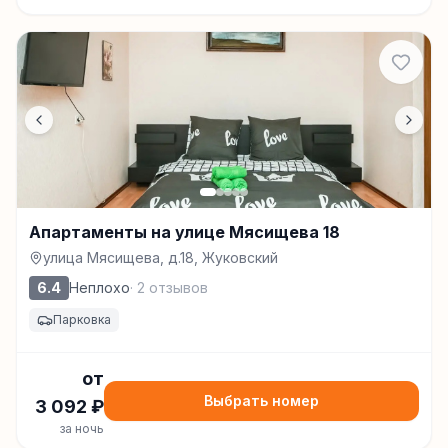
Апартаменты на улице Мясищева 18
улица Мясищева, д.18, Жуковский
6.4
Неплохо
·
2
отзывов
Парковка
от
Выбрать номер
3 092
₽
за ночь