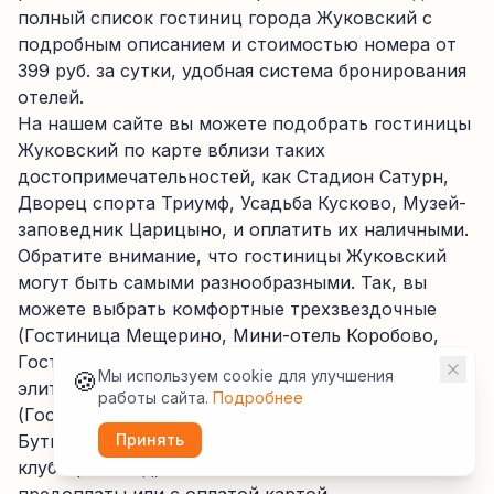
полный список гостиниц города Жуковский с
подробным описанием и стоимостью номера от
399 руб. за сутки, удобная система бронирования
отелей.
На нашем сайте вы можете подобрать гостиницы
Жуковский по карте вблизи таких
достопримечательностей, как Стадион Сатурн,
Дворец спорта Триумф, Усадьба Кусково, Музей-
заповедник Царицыно, и оплатить их наличными.
Обратите внимание, что гостиницы Жуковский
могут быть самыми разнообразными. Так, вы
можете выбрать комфортные трехзвездочные
(Гостиница Мещерино, Мини-отель Коробово,
Гостиница Шахтер, Отель Люблю-НО) или
🍪
Мы используем cookie для улучшения
элитные четырех или пятизвездочные
работы сайта.
Подробнее
(Гостиничный комплекс Аэротель Домодедово,
Бутик-отель Silky Way, Гостиница Загородный
Принять
клуб АртиЛенд, Отель East Gate) отели без