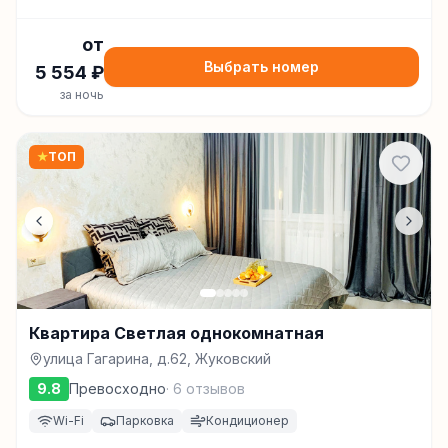
от
Выбрать номер
5 554
₽
за ночь
★
ТОП
Квартира Светлая однокомнатная
улица Гагарина, д.62, Жуковский
9.8
Превосходно
·
6
отзывов
Wi-Fi
Парковка
Кондиционер