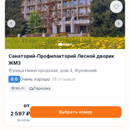
Санаторий-Профилакторий Лесной дворик
ЖМЗ
улица Нижегородская, дом 4, Жуковский
8.6
Очень хорошо
·
28
отзывов
Wi-Fi
Парковка
от
Выбрать номер
2 597
₽
за ночь