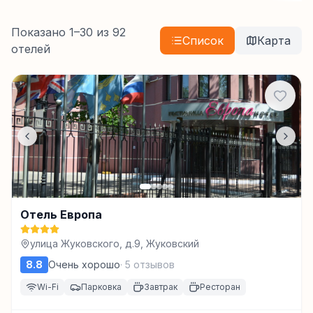
Показано
1
–
30
из
92
Список
Карта
отелей
Отель Европа
улица Жуковского, д.9, Жуковский
8.8
Очень хорошо
·
5
отзывов
Wi-Fi
Парковка
Завтрак
Ресторан