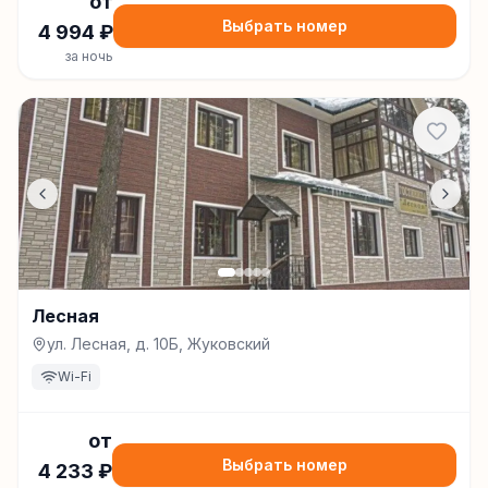
от
Выбрать номер
4 994
₽
за ночь
Лесная
ул. Лесная, д. 10Б, Жуковский
Wi-Fi
от
Выбрать номер
4 233
₽