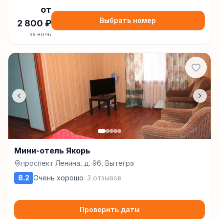
от
Выбрать номер
2 800
₽
за ночь
Мини-отель Якорь
проспект Ленина, д. 96, Вытегра
8.2
Очень хорошо
·
3
отзывов
Проверить даты