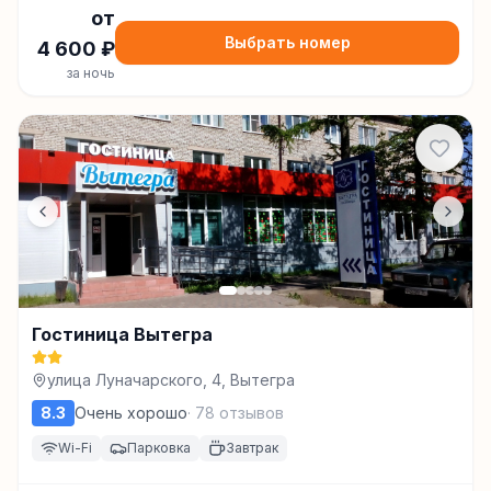
от
Выбрать номер
4 600
₽
за ночь
Гостиница Вытегра
улица Луначарского, 4, Вытегра
8.3
Очень хорошо
·
78
отзывов
Wi-Fi
Парковка
Завтрак