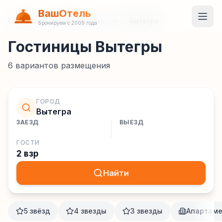
ВашОтель
Главная
/
Гостиницы
/
Россия
/
Вытегра
Бронируем с 2009 года
Гостиницы Вытегры
6
вариантов размещения
ГОРОД
Вытегра
ЗАЕЗД
ВЫЕЗД
ГОСТИ
2 взр
Найти
5 звёзд
4 звезды
3 звезды
Апартам