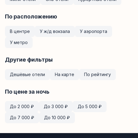
По расположению
В центре
У ж/д вокзала
У аэропорта
У метро
Другие фильтры
Дешёвые отели
На карте
По рейтингу
По цене за ночь
До
2 000
₽
До
3 000
₽
До
5 000
₽
До
7 000
₽
До
10 000
₽