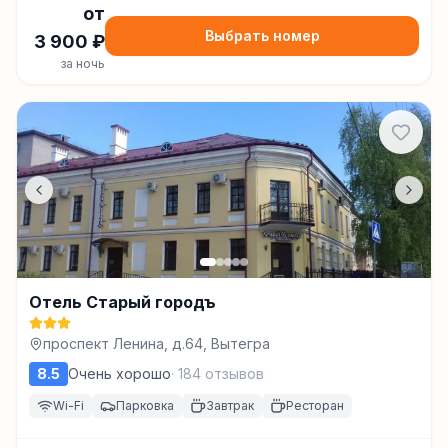
от
Выбрать номер
3 900
₽
за ночь
Отель Старый городъ
проспект Ленина, д.64, Вытегра
8.5
Очень хорошо
·
184
отзывов
Wi-Fi
Парковка
Завтрак
Ресторан