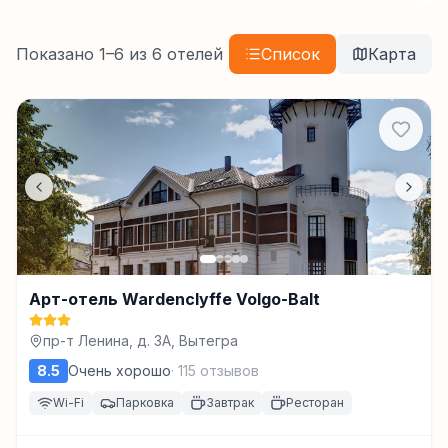
Показано
1
–
6
из
6
отелей
Список
Карта
Арт-отель Wardenclyffe Volgo-Balt
пр-т Ленина, д. 3А, Вытегра
8.5
Очень хорошо
·
115
отзывов
Wi-Fi
Парковка
Завтрак
Ресторан