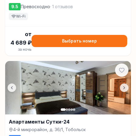
9.5
Превосходно
·
1
отзывов
Wi-Fi
от
Выбрать номер
4 689
₽
за ночь
Апартаменты Сутки-24
4-й микрорайон, д. 36/1, Тобольск