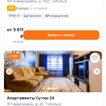
6-й микрорайон, д. 110/1, Тобольск
7.3
Хорошо
·
2
отзывов
Wi-Fi
Парковка
Кондиционер
от
3 611
Выбрать номер
₽
за ночь
★
ТОП
Апартаменты Сутки-24
7 микрорайон, д. 46, Тобольск