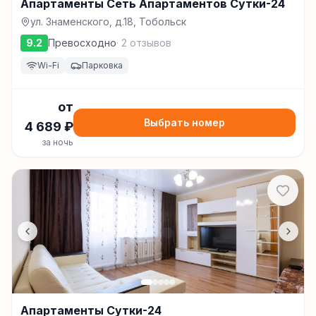
Апартаменты Сеть Апартаментов Сутки-24
ул. Знаменского, д.18, Тобольск
9.2
Превосходно
·
2
отзывов
Wi-Fi
Парковка
от
Выбрать номер
4 689
₽
за ночь
Апартаменты Сутки-24