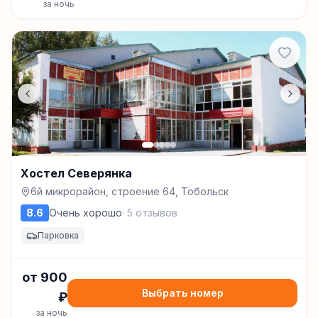
за ночь
Хостел Северянка
6й микрорайон, строение 64, Тобольск
8.6
Очень хорошо
·
5
отзывов
Парковка
от
900
Выбрать номер
₽
за ночь