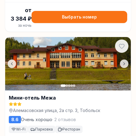
от
Выбрать номер
3 384
₽
за ночь
Мини-отель Межа
Алемасовская улица, 2а стр. 3, Тобольск
8.6
Очень хорошо
·
2
отзывов
Wi-Fi
Парковка
Ресторан