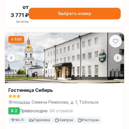
от
Выбрать номер
3 771
₽
за ночь
★
ТОП
Гостиница Сибирь
площадь Семена Ремезова, д. 1, Тобольск
9.2
Превосходно
·
94
отзывов
Wi-Fi
Парковка
Завтрак
Ресторан