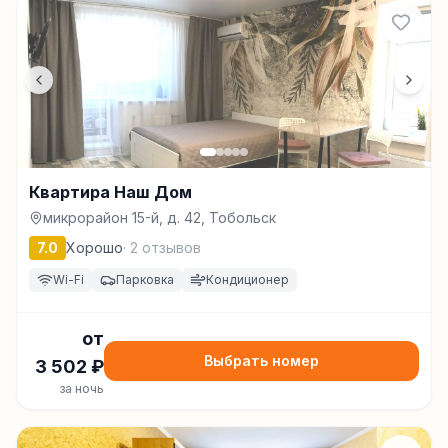
Квартира Наш Дом
микрорайон 15-й, д. 42, Тобольск
7.0
Хорошо
·
2
отзывов
Wi-Fi
Парковка
Кондиционер
от
Выбрать номер
3 502
₽
за ночь