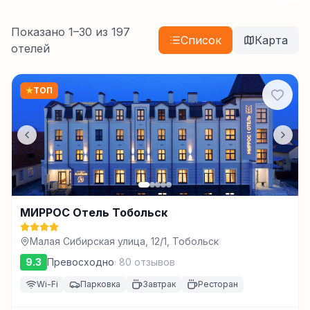
Показано
1
–
30
из
197
Список
Карта
отелей
★
ТОП
МИРРОС Отель Тобольск
Малая Сибирская улица, 12/1, Тобольск
9.3
Превосходно
·
80
отзывов
Wi-Fi
Парковка
Завтрак
Ресторан