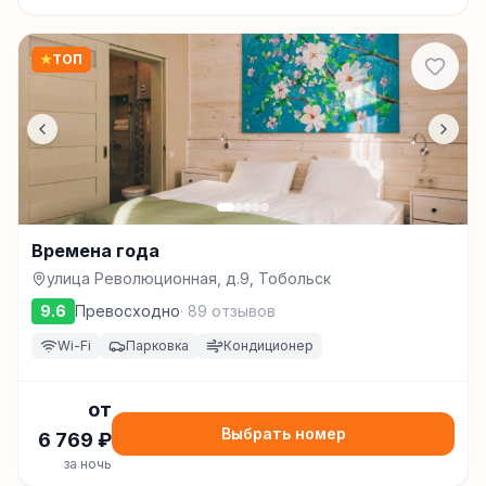
★
ТОП
Времена года
улица Революционная, д.9, Тобольск
9.6
Превосходно
·
89
отзывов
Wi-Fi
Парковка
Кондиционер
от
Выбрать номер
6 769
₽
за ночь