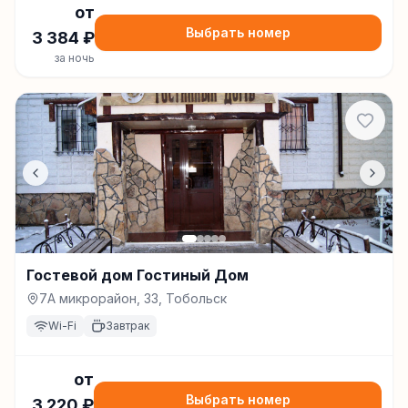
от
Выбрать номер
3 384
₽
за ночь
Гостевой дом Гостиный Дом
7А микрорайон, 33, Тобольск
Wi-Fi
Завтрак
от
Выбрать номер
3 220
₽