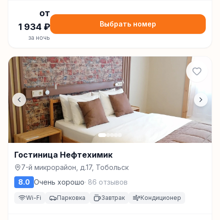
от
Выбрать номер
1 934
₽
за ночь
Гостиница Нефтехимик
7-й микрорайон, д.17, Тобольск
8.0
Очень хорошо
·
86
отзывов
Wi-Fi
Парковка
Завтрак
Кондиционер