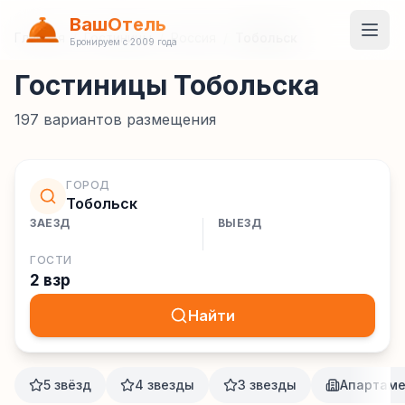
ВашОтель
Главная
/
Гостиницы
/
Россия
/
Тобольск
Бронируем с 2009 года
Гостиницы Тобольска
197
вариантов размещения
ГОРОД
Тобольск
ЗАЕЗД
ВЫЕЗД
ГОСТИ
2 взр
Найти
5 звёзд
4 звезды
3 звезды
Апартам