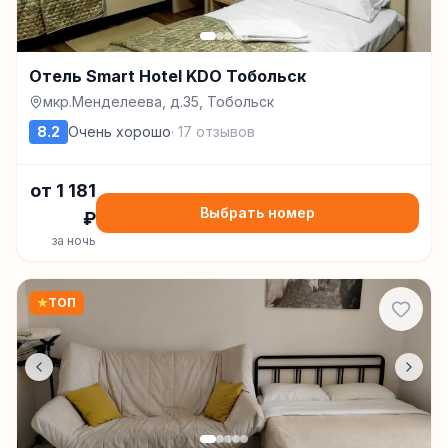
Отель Smart Hotel KDO Тобольск
мкр.Менделеева, д.35, Тобольск
8.2
Очень хорошо
·
17
отзывов
от
1 181
Выбрать номер
₽
за ночь
★
ТОП