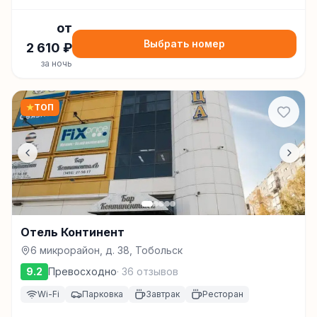
от
Выбрать номер
2 610
₽
за ночь
★
ТОП
Отель Континент
6 микрорайон, д. 38, Тобольск
9.2
Превосходно
·
36
отзывов
Wi-Fi
Парковка
Завтрак
Ресторан