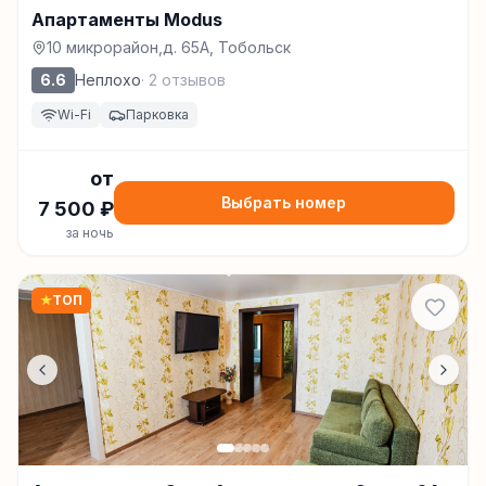
Апартаменты Modus
10 микрорайон,д. 65А, Тобольск
6.6
Неплохо
·
2
отзывов
Wi-Fi
Парковка
от
Выбрать номер
7 500
₽
за ночь
★
ТОП