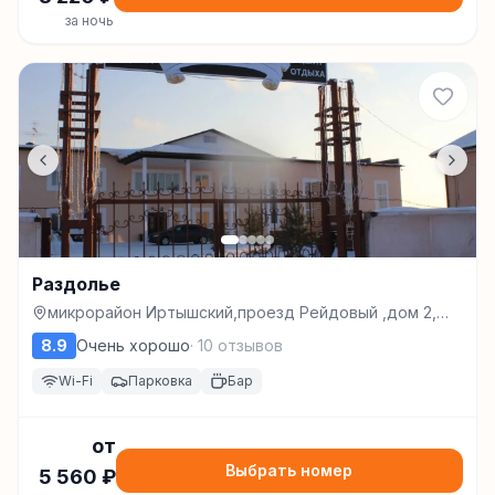
за ночь
Раздолье
микрорайон Иртышский,проезд Рейдовый ,дом 2,
626109 Tobolsk, Russia, Тобольск
8.9
Очень хорошо
·
10
отзывов
Wi-Fi
Парковка
Бар
от
Выбрать номер
5 560
₽