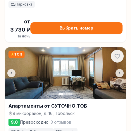
Парковка
от
Выбрать номер
3 730
₽
за ночь
★
ТОП
Апартаменты от СУТОЧНО.ТОБ
9 микрорайон, д. 16, Тобольск
9.0
Превосходно
·
3
отзывов