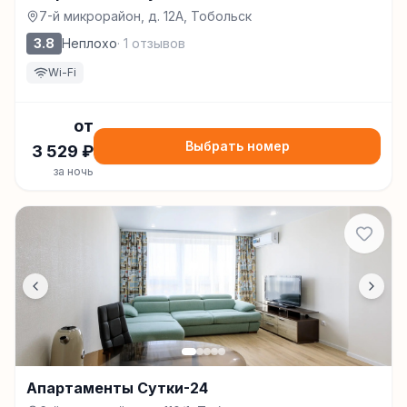
7-й микрорайон, д. 12А, Тобольск
3.8
Неплохо
·
1
отзывов
Wi-Fi
от
Выбрать номер
3 529
₽
за ночь
Апартаменты Сутки-24