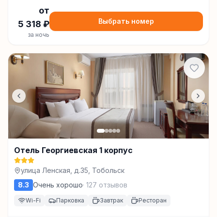
от
Выбрать номер
5 318
₽
за ночь
Отель Георгиевская 1 корпус
улица Ленская, д.35, Тобольск
8.3
Очень хорошо
·
127
отзывов
Wi-Fi
Парковка
Завтрак
Ресторан