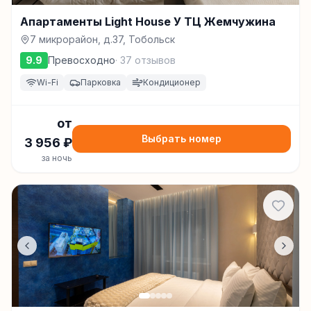
Апартаменты Light House У ТЦ Жемчужина
7 микрорайон, д.37, Тобольск
9.9
Превосходно
·
37
отзывов
Wi-Fi
Парковка
Кондиционер
от
Выбрать номер
3 956
₽
за ночь