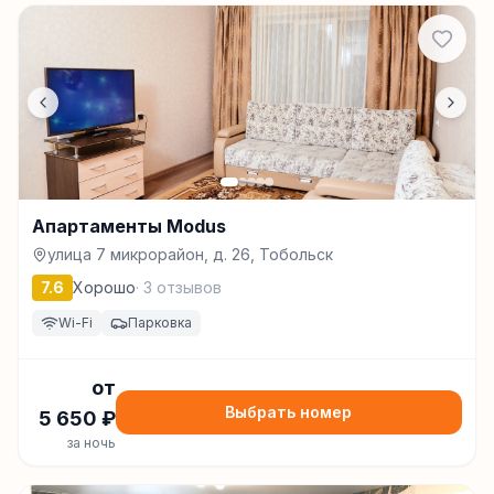
Апартаменты Modus
улица 7 микрорайон, д. 26, Тобольск
7.6
Хорошо
·
3
отзывов
Wi-Fi
Парковка
от
Выбрать номер
5 650
₽
за ночь