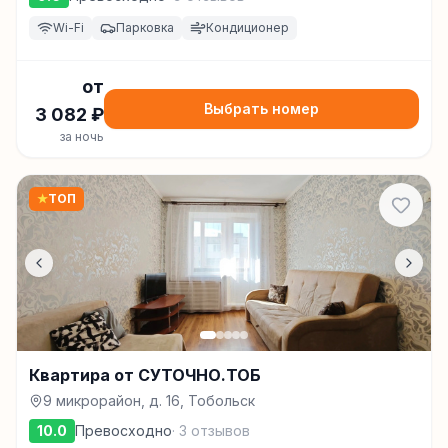
Wi-Fi
Парковка
Кондиционер
от
Выбрать номер
3 082
₽
за ночь
★
ТОП
Квартира от СУТОЧНО.ТОБ
9 микрорайон, д. 16, Тобольск
10.0
Превосходно
·
3
отзывов