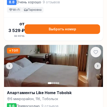
8.8
Очень хорошо
·
9
отзывов
Wi-Fi
Парковка
от
Выбрать номер
3 529
₽
за ночь
★
ТОП
Апартаменты Like Home Tobolsk
6 микрорайон, 11б, Тобольск
9.6
Превосходно
·
9
отзывов