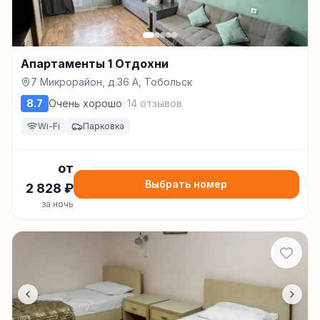
Апартаменты 1 Отдохни
7 Микрорайон, д.36 А, Тобольск
8.7
Очень хорошо
·
14
отзывов
Wi-Fi
Парковка
от
Выбрать номер
2 828
₽
за ночь