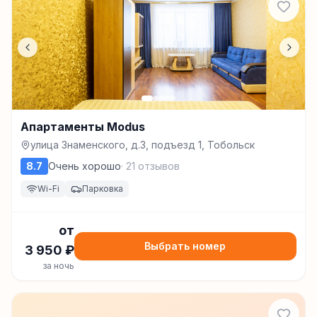
Апартаменты Modus
улица Знаменского, д.3, подъезд 1, Тобольск
8.7
Очень хорошо
·
21
отзывов
Wi-Fi
Парковка
от
Выбрать номер
3 950
₽
за ночь