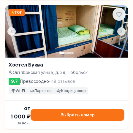
★
ТОП
Хостел Буква
Октябрьская улица, д. 39, Тобольск
9.7
Превосходно
·
48
отзывов
Wi-Fi
Парковка
Кондиционер
от
Выбрать номер
1 000
₽
за ночь