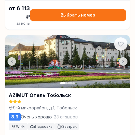
от
6 113
Выбрать номер
₽
за ночь
AZIMUT Отель Тобольск
9-й микрорайон, д.1, Тобольск
8.6
Очень хорошо
·
23
отзывов
Wi-Fi
Парковка
Завтрак