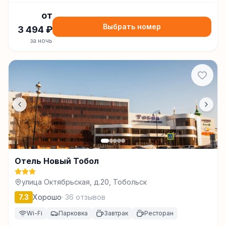
от
Выбрать номер
3 494
₽
за ночь
Отель Новый Тобол
улица Октябрьская, д.20, Тобольск
7.3
Хорошо
·
36
отзывов
Wi-Fi
Парковка
Завтрак
Ресторан