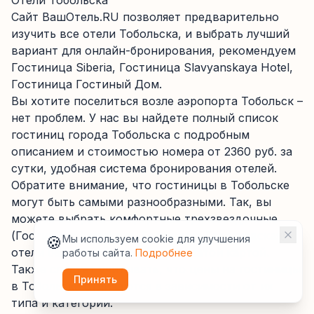
Отели Тобольска
Сайт ВашОтель.RU позволяет предварительно
изучить все отели Тобольска, и выбрать лучший
вариант для онлайн-бронирования, рекомендуем
Гостиница Siberia, Гостиница Slavyanskaya Hotel,
Гостиница Гостиный Дом.
Вы хотите поселиться возле аэропорта Тобольск –
нет проблем. У нас вы найдете полный список
гостиниц города Тобольска с подробным
описанием и стоимостью номера от 2360 руб. за
сутки, удобная система бронирования отелей.
Обратите внимание, что гостиницы в Тобольске
могут быть самыми разнообразными. Так, вы
можете выбрать комфортные трехзвездочные
(Гостиница Yamskaya, Гостиница Георгиевская)
🍪
Мы используем cookie для улучшения
отели без предоплаты или с оплатой картой.
работы сайта.
Подробнее
Также следует учитывать, что цены на гостиницы
Принять
в Тобольске отличаются в зависимости от их
типа и категории.