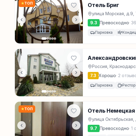
★
ТОП
Отель Бриг
улица Морская, д.9
9.3
Превосходно
·
3
Парковка
Конди
Александровски
Россия, Краснодарск
7.3
Хорошо
·
2
отзыв
Парковка
Рестор
★
ТОП
Отель Немецкая
улица Октябрьская, 
9.7
Превосходно
·
1
о