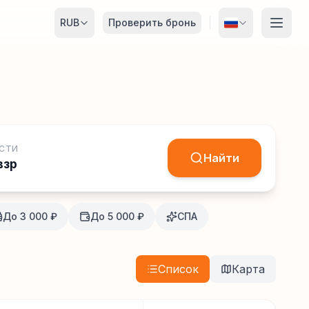
RUB
Проверить бронь
СТИ
Найти
взр
До 3 000 ₽
До 5 000 ₽
СПА
Список
Карта