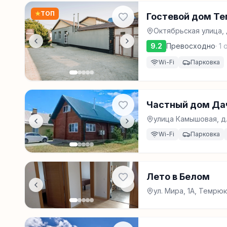
★
ТОП
Гостевой дом Т
Октябрьская улица, 
9.2
Превосходно
·
1
о
Wi-Fi
Парковка
Частный дом Да
улица Камышовая, д
Wi-Fi
Парковка
Лето в Белом
ул. Мира, 1А, Темрюк