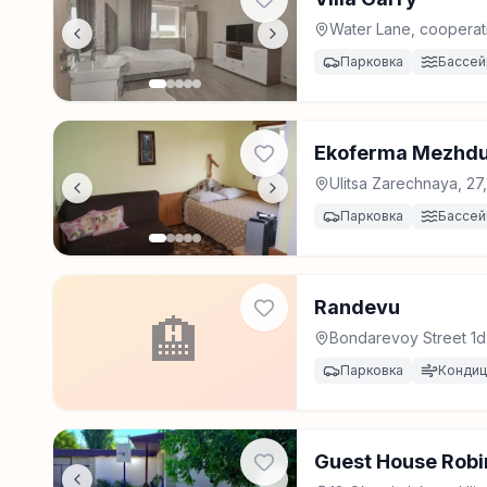
Water Lane, cooperat
Парковка
Бассей
Ekoferma Mezhd
Ulitsa Zarechnaya, 2
Парковка
Бассей
Randevu
🏨
Bondarevoy Street 1
Парковка
Конди
Guest House Rob