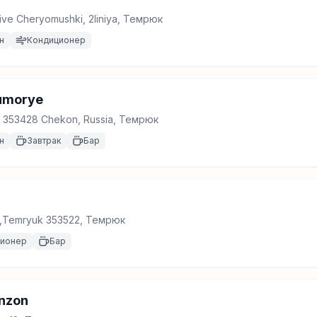
ive Cheryomushki, 2liniya, Темрюк
н
Кондиционер
umorye
7, 353428 Chekon, Russia, Темрюк
н
Завтрак
Бар
d,Temryuk 353522, Темрюк
ционер
Бар
inzon