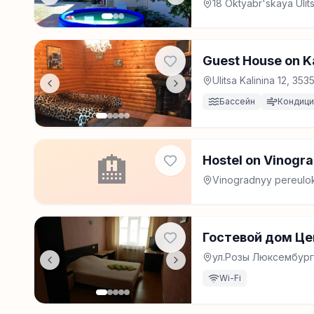
18 Oktyabr'skaya Uli
Guest House on Ka
Ulitsa Kalinina 12, 3
Бассейн
Кондиц
🏨
Hostel on Vinogr
Vinogradnyy pereulo
Гостевой дом Ц
ул.Розы Люксембург
Wi-Fi