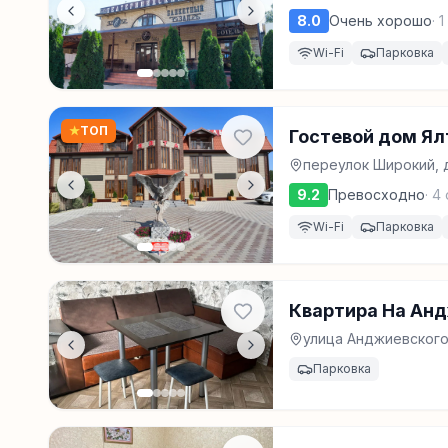
8.0
Очень хорошо
·
1
Wi-Fi
Парковка
★
ТОП
Гостевой дом Ял
переулок Широкий, 
9.2
Превосходно
·
4
Wi-Fi
Парковка
Квартира На Андж
улица Анджиевского,
Парковка