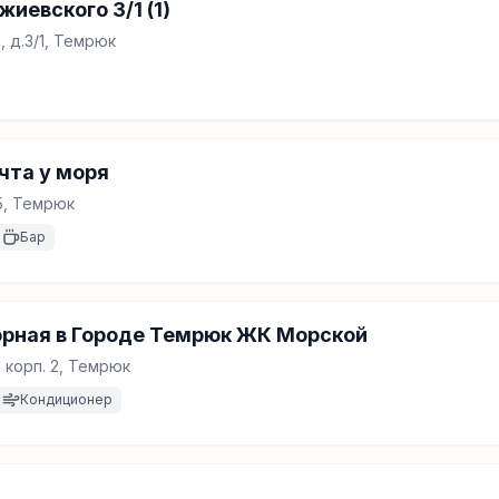
иевского 3/1 (1)
 д.3/1, Темрюк
чта у моря
5, Темрюк
Бар
орная в Городе Темрюк ЖК Морской
, корп. 2, Темрюк
Кондиционер