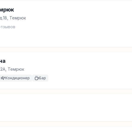
емрюк
д.18, Темрюк
тзывов
ча
.2А, Темрюк
Кондиционер
Бар