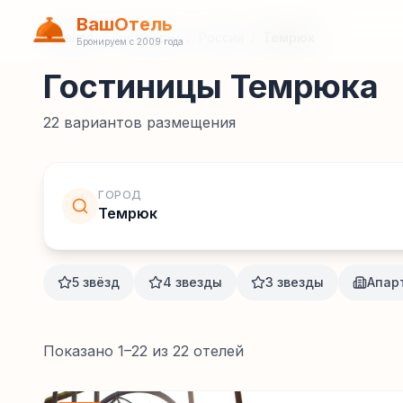
ВашОтель
Главная
/
Гостиницы
/
Россия
/
Темрюк
Бронируем с 2009 года
Гостиницы Темрюка
22
вариантов размещения
ГОРОД
Темрюк
5 звёзд
4 звезды
3 звезды
Апар
Показано
1
–
22
из
22
отелей