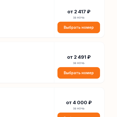
от
2 417
₽
за ночь
Выбрать номер
от
2 491
₽
за ночь
Выбрать номер
от
4 000
₽
за ночь