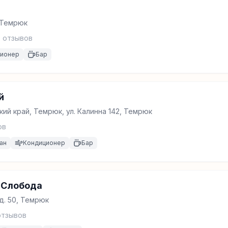
, Темрюк
6
отзывов
ционер
Бар
й
ий край, Темрюк, ул. Калинна 142, Темрюк
ов
ан
Кондиционер
Бар
 Слобода
д. 50, Темрюк
тзывов