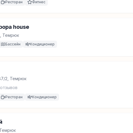
Ресторан
Фитнес
рора house
1, Темрюк
Бассейн
Кондиционер
187/2, Темрюк
отзывов
Ресторан
Кондиционер
й
, Темрюк