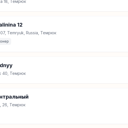
tsa 18, Темрюк
linina 12
53507, Temryuk, Russia, Темрюк
ионер
adnyy
k 40, Темрюк
ентральный
, 26, Темрюк