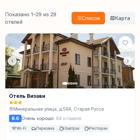
Показано
1
–
29
из
29
Список
Карта
отелей
Отель Визави
Минеральная улица, д.59А, Старая Русса
8.6
Очень хорошо
·
64
отзывов
Wi-Fi
Парковка
Завтрак
Ресторан