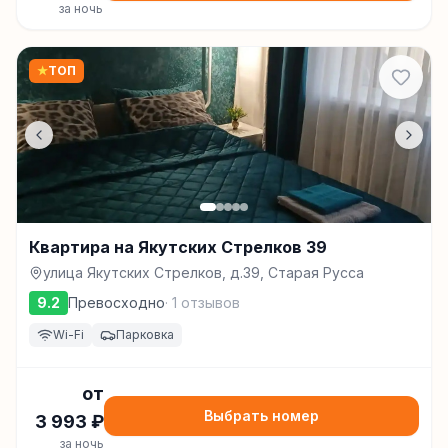
за ночь
★
ТОП
Квартира на Якутских Стрелков 39
улица Якутских Стрелков, д.39, Старая Русса
9.2
Превосходно
·
1
отзывов
Wi-Fi
Парковка
от
Выбрать номер
3 993
₽
за ночь