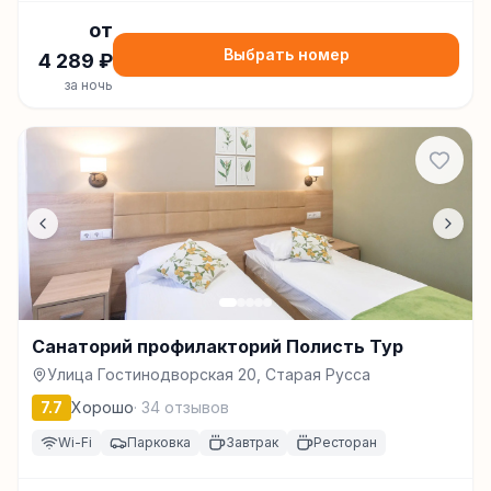
от
Выбрать номер
4 289
₽
за ночь
Санаторий профилакторий Полисть Тур
Улица Гостинодворская 20, Старая Русса
7.7
Хорошо
·
34
отзывов
Wi-Fi
Парковка
Завтрак
Ресторан