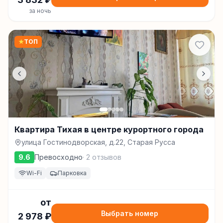
за ночь
★
ТОП
Квартира Тихая в центре курортного города
улица Гостинодворская, д.22, Старая Русса
9.6
Превосходно
·
2
отзывов
Wi-Fi
Парковка
от
Выбрать номер
2 978
₽