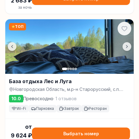
2 683
₽
за ночь
★
ТОП
База отдыха Лес и Луга
Новгородская Область, м.р-н Старорусский, с.п.
Ивановское, з/у 4/11л, Старая Русса
10.0
Превосходно
·
1
отзывов
Wi-Fi
Парковка
Завтрак
Ресторан
от
Выбрать номер
9 624
₽