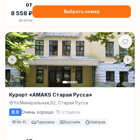
от
Выбрать номер
8 558
₽
за ночь
Курорт «AMAKS Старая Русса»
Ул.Минеральная,62, Старая Русса
8.0
Очень хорошо
·
18
отзывов
Wi-Fi
Парковка
Бассейн
Завтрак