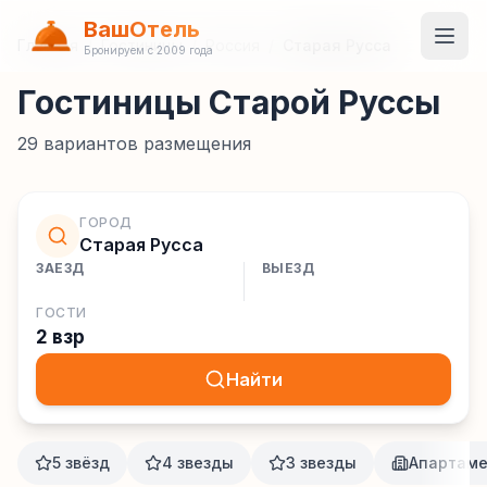
ВашОтель
Главная
/
Гостиницы
/
Россия
/
Старая Русса
Бронируем с 2009 года
Гостиницы Старой Руссы
29
вариантов размещения
ГОРОД
Старая Русса
ЗАЕЗД
ВЫЕЗД
ГОСТИ
2 взр
Найти
5 звёзд
4 звезды
3 звезды
Апартам