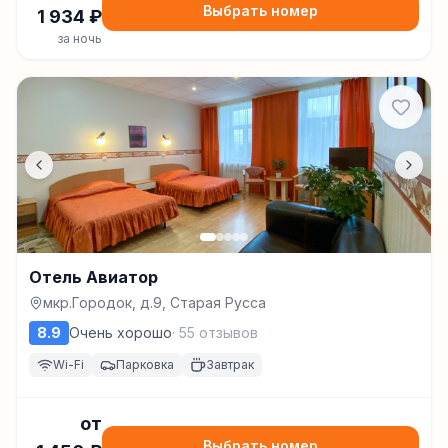
Выбрать номер
1 934
₽
за ночь
Отель Авиатор
мкр.Городок, д.9, Старая Русса
8.9
Очень хорошо
·
55
отзывов
Wi-Fi
Парковка
Завтрак
от
Выбрать номер