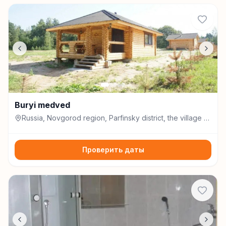
Buryi medved
Russia, Novgorod region, Parfinsky district, the village of
Khmelevo, the bank of the river Lovat, Старая Русса
Проверить даты