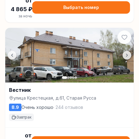
от
Выбрать номер
4 865
₽
за ночь
Вестник
улица Крестецкая, д.61, Старая Русса
8.9
Очень хорошо
·
244
отзывов
Завтрак
от