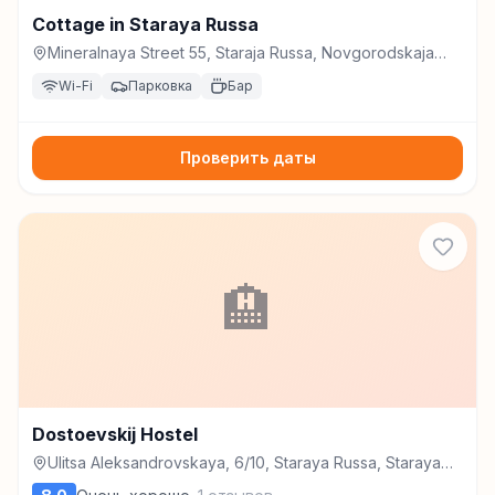
Cottage in Staraya Russa
Mineralnaya Street 55, Staraja Russa, Novgorodskaja
obl., Russia, 175203, Старая Русса
Wi-Fi
Парковка
Бар
Проверить даты
🏨
Dostoevskij Hostel
Ulitsa Aleksandrovskaya, 6/10, Staraya Russa, Staraya
Russa, Staraya Russa, Staraya Russa, Staraya Russa,