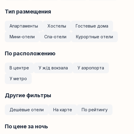
Тип размещения
Апартаменты
Хостелы
Гостевые дома
Мини-отели
Спа-отели
Курортные отели
По расположению
В центре
У ж/д вокзала
У аэропорта
У метро
Другие фильтры
Дешёвые отели
На карте
По рейтингу
По цене за ночь