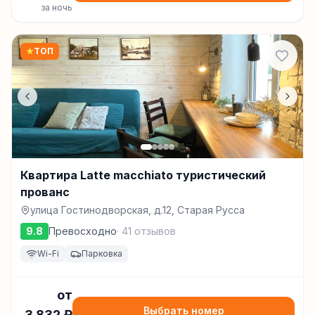
за ночь
★
ТОП
Квартира Latte macchiato туристический
прованс
улица Гостинодворская, д.12, Старая Русса
9.8
Превосходно
·
41
отзывов
Wi-Fi
Парковка
от
Выбрать номер
3 832
₽