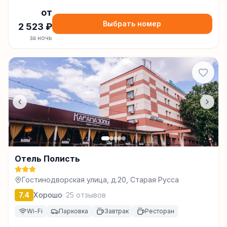
от
Выбрать номер
2 523
₽
за ночь
Отель Полисть
Гостинодворская улица, д.20, Старая Русса
7.4
Хорошо
·
25
отзывов
Wi-Fi
Парковка
Завтрак
Ресторан