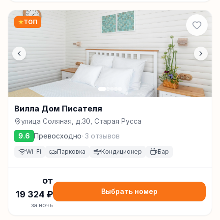
★
ТОП
Вилла Дом Писателя
улица Соляная, д.30, Старая Русса
9.6
Превосходно
·
3
отзывов
Wi-Fi
Парковка
Кондиционер
Бар
от
Выбрать номер
19 324
₽
за ночь