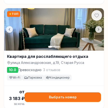
★
ТОП
Квартира для расслабляющего отдыха
улица Александровская, д.19, Старая Русса
10.0
Превосходно
·
3
отзывов
Wi-Fi
Парковка
Кондиционер
от
Выбрать номер
3 183
₽
за ночь