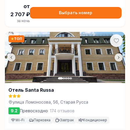
от
Выбрать номер
2 707
₽
за ночь
★
ТОП
Отель Santa Russa
улица Ломоносова, 56, Старая Русса
9.2
Превосходно
·
174
отзывов
Wi-Fi
Парковка
Завтрак
Кондиционер