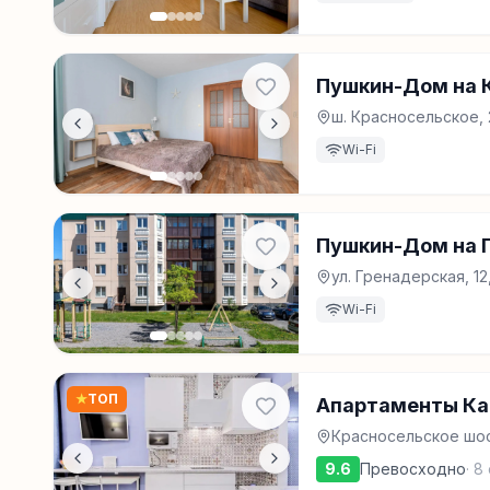
Пушкин-Дом на 
ш. Красносельское, 
Wi-Fi
Пушкин-Дом на 
ул. Гренадерская, 12
Wi-Fi
★
ТОП
Апартаменты Ка
Красносельское шос
9.6
Превосходно
·
8