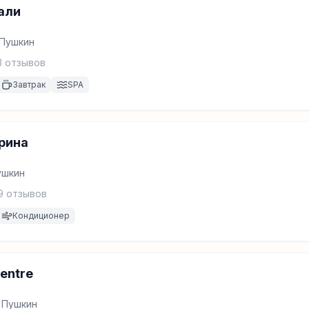
али
 Пушкин
3
отзывов
Завтрак
SPA
рина
ушкин
9
отзывов
Кондиционер
entre
, Пушкин