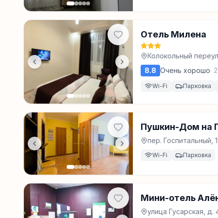
Отель Милена
Колокольный переулок
8.8
Очень хорошо
·
2
Wi-Fi
Парковка
Пушкин-Дом на 
пер. Госпитальный, 
Wi-Fi
Парковка
Мини-отель Алё
улица Гусарская, д. 