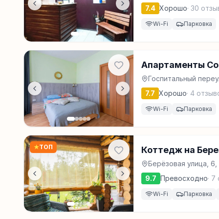
7.4
Хорошо
·
30
отзы
Wi-Fi
Парковка
Апартаменты С
Госпитальный переул
7.7
Хорошо
·
4
отзыв
Wi-Fi
Парковка
★
ТОП
Коттедж на Бере
Берёзовая улица, 6
9.7
Превосходно
·
7
Wi-Fi
Парковка