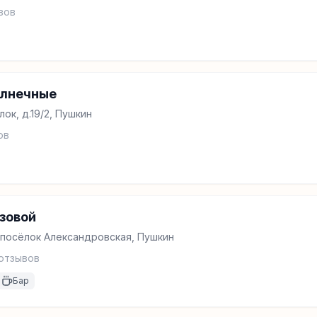
вов
олнечные
ок, д.19/2, Пушкин
ов
зовой
, посёлок Александровская, Пушкин
отзывов
Бар