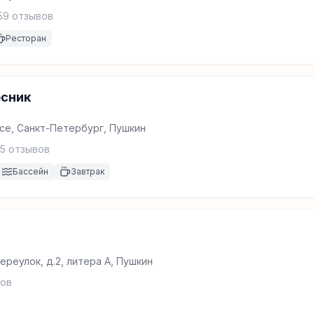
59
отзывов
Ресторан
есник
се, Санкт-Петербург, Пушкин
5
отзывов
Бассейн
Завтрак
реулок, д.2, литера А, Пушкин
ов