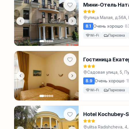
Мини-Отель Нат
улица Малая, д.56А,
8.1
Очень хорошо
·
8
Wi-Fi
Парковка
Гостиница Екате
Садовая улица, 5, П
8.9
Очень хорошо
·
1
Wi-Fi
Парковка
Hotel Kochubey-S
ulitsa Radishcheva, 4