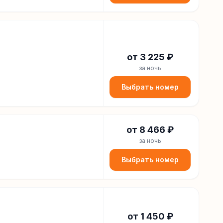
от
3 225
₽
за ночь
Выбрать номер
от
8 466
₽
за ночь
Выбрать номер
от
1 450
₽