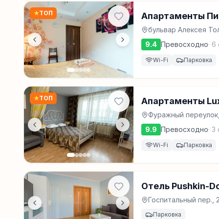
★
ТОП
Апартаменты Пи
бульвар Алексея Толс
9.4
Превосходно
·
6
Wi-Fi
Парковка
★
ТОП
Апартаменты Lux
Фуражный переулок,
9.9
Превосходно
·
3
Wi-Fi
Парковка
Отель Pushkin-D
Госпитальный пер., 2
Парковка