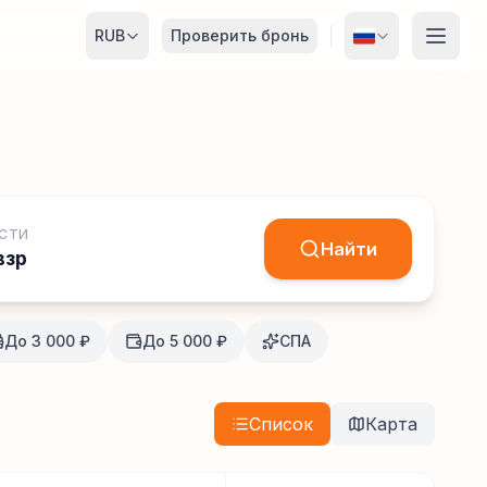
RUB
Проверить бронь
СТИ
Найти
взр
До 3 000 ₽
До 5 000 ₽
СПА
Список
Карта