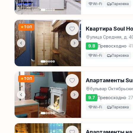
Wi-Fi
Парковка
★
ТОП
Квартира Soul H
улица Средняя, д. 4
9.8
Превосходно
·
41
Wi-Fi
Парковка
★
ТОП
Апартаменты Su
бульвар Октябрьский
9.7
Превосходно
·
2
Wi-Fi
Парковка
Апартаменты на 