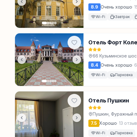
8.9
Очень хорошо
·
1
Wi-Fi
Завтрак
Отель Форт Кол
66 Кузьминское шос
8.4
Очень хорошо
·
6
Wi-Fi
Парковка
Отель Пушкин
Пушкин, Фуражный пе
7.5
Хорошо
·
13
отзыв
Wi-Fi
Парковка