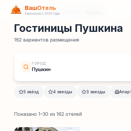
ВашОтель
Главная
/
Гостиницы
/
Россия
/
Пушкин
Бронируем с 2009 года
Гостиницы Пушкина
162
вариантов размещения
ГОРОД
Пушкин
5 звёзд
4 звезды
3 звезды
Апар
Показано
1
–
30
из
162
отелей