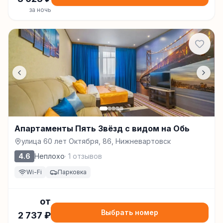
за ночь
Апартаменты Пять Звёзд с видом на Обь
улица 60 лет Октября, 86, Нижневартовск
4.6
Неплохо
·
1
отзывов
Wi-Fi
Парковка
от
Выбрать номер
2 737
₽