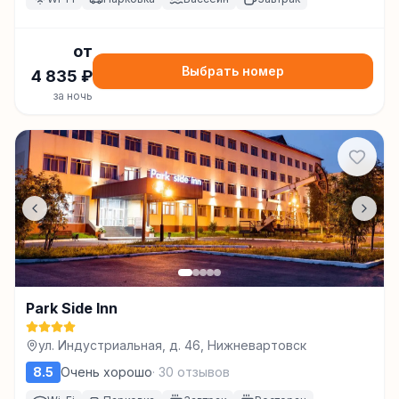
от
Выбрать номер
4 835
₽
за ночь
Park Side Inn
ул. Индустриальная, д. 46, Нижневартовск
8.5
Очень хорошо
·
30
отзывов