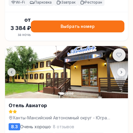
Wi-Fi
Парковка
Завтрак
Ресторан
от
Выбрать номер
3 384
₽
за ночь
Отель Авиатор
Ханты-Мансийский Автономный округ - Югра
Автономный округ, г.о. Нижневартовск, г
8.3
Очень хорошо
·
8
отзывов
Нижневартовск, ул Авиаторов, зд. 3а,