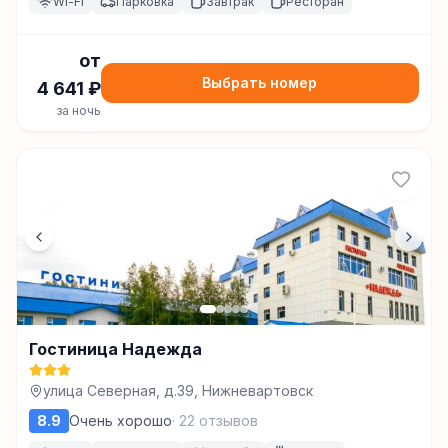
Wi-Fi
Парковка
Завтрак
Ресторан
от
Выбрать номер
4 641
₽
за ночь
Гостиница Надежда
улица Северная, д.39, Нижневартовск
8.9
Очень хорошо
·
22
отзывов