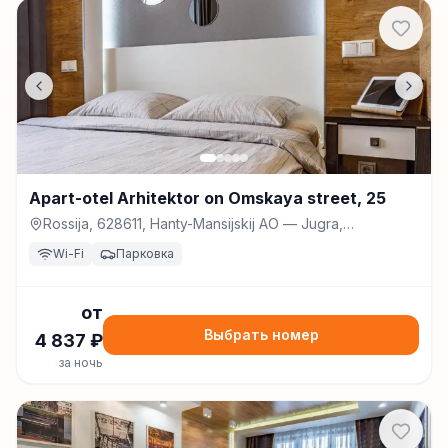
Apart-otel Arhitektor on Omskaya street, 25
Rossija, 628611, Hanty-Mansijskij AO — Jugra,
Nizhnevartovsk, Omskaya St., 25, Нижневартовск
Wi-Fi
Парковка
от
Выбрать номер
4 837
₽
за ночь