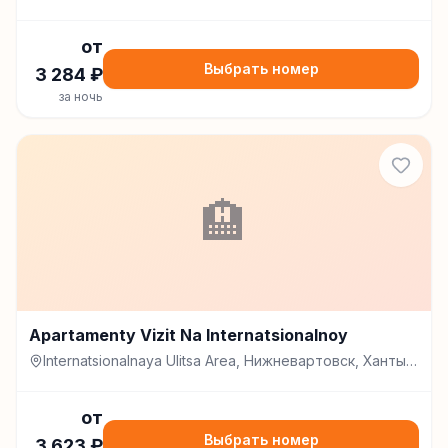
от
Выбрать номер
3 284
₽
за ночь
🏨
Apartamenty Vizit Na Internatsionalnoy
Internatsionalnaya Ulitsa Area, Нижневартовск, Ханты-
Мансийский автономный округ, Russia, 628615,
Нижневартовск
от
Выбрать номер
3 623
₽