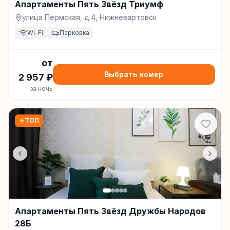
Апартаменты Пять Звёзд Триумф
улица Пермская, д.4, Нижневартовск
Wi-Fi
Парковка
от
Выбрать номер
2 957
₽
за ночь
★
ТОП
Апартаменты Пять Звёзд Дружбы Народов
28Б