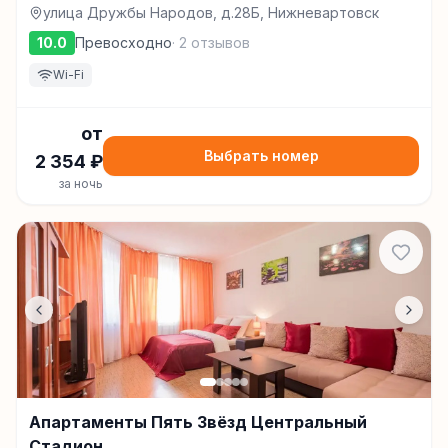
улица Дружбы Народов, д.28Б, Нижневартовск
10.0
Превосходно
·
2
отзывов
Wi-Fi
от
Выбрать номер
2 354
₽
за ночь
Апартаменты Пять Звёзд Центральный
Стадион