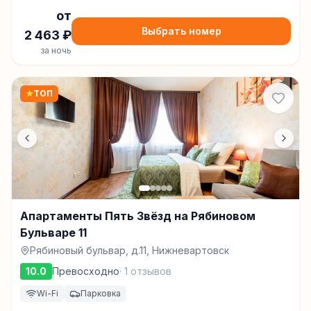
от
Выбрать номер
2 463
₽
за ночь
★
ТОП
Апартаменты Пять Звёзд на Рябиновом
Бульваре 11
Рябиновый бульвар, д.11, Нижневартовск
10.0
Превосходно
·
1
отзывов
Wi-Fi
Парковка