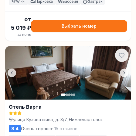
Wi-Fi
Парковка
Бассейн
Завтрак
от
Выбрать номер
5 019
₽
за ночь
Отель Варта
улица Кузоваткина, д. 3/7, Нижневартовск
8.4
Очень хорошо
·
15
отзывов