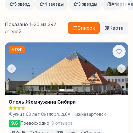
5 звёзд
4 звезды
3 звезды
Апартам
Показано
1
–
30
из
392
Список
Карта
отелей
★
ТОП
Отель Жемчужина Сибири
улица 60 лет Октября, д.6А, Нижневартовск
9.6
Превосходно
·
8
отзывов
Wi-Fi
Парковка
Бассейн
Завтрак