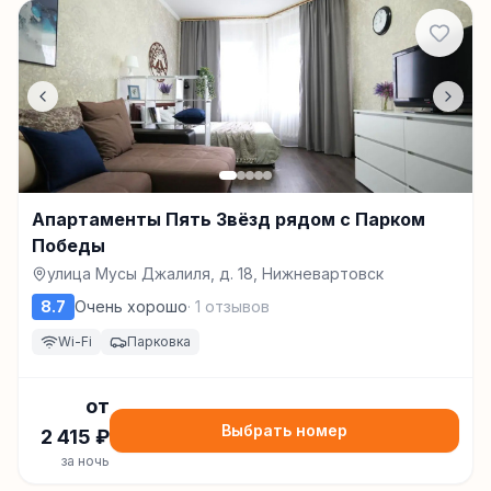
Апартаменты Пять Звёзд рядом с Парком
Победы
улица Мусы Джалиля, д. 18, Нижневартовск
8.7
Очень хорошо
·
1
отзывов
Wi-Fi
Парковка
от
Выбрать номер
2 415
₽
за ночь