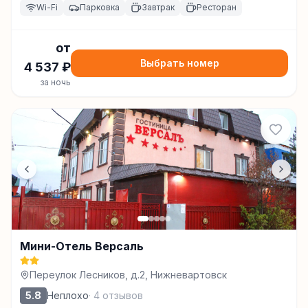
Нижневартовск
Wi-Fi
Парковка
Завтрак
Ресторан
от
Выбрать номер
4 537
₽
за ночь
Мини-Отель Версаль
Переулок Лесников, д.2, Нижневартовск
5.8
Неплохо
·
4
отзывов