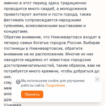
именно в этот период здесь традиционно
проводится много свадеб, а молодоженов
приветствуют жители и гости города, также
фестиваль сопровождается народными
гуляниями, всевозможными выставками и
концертами.
Обратим внимание, что Нижневартовск входит в
пятерку самых богатых городов России. Выбирая
гостиницы в Нижневартовске, обратите
внимание на их расположение. Многие из них
находятся недалеко от известных городских
достопримечательностей, таким образом, вам не
потребуется много времени, чтобы добраться до
них. Среди объектов туристского интереса
🍪
Мы используем cookie для улучшения
следует выделить храм Рождества Христова,
работы сайта.
Подробнее
мемориал славы нижневартовского спорта,
аллею Почета авиационной техники, городской
Принять
драмтеатр, а также этнографический музей
Шуваева.