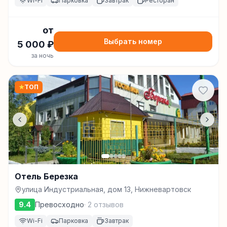
Wi-Fi
Парковка
Завтрак
Ресторан
от
Выбрать номер
5 000
₽
за ночь
★
ТОП
Отель Березка
улица Индустриальная, дом 13, Нижневартовск
9.4
Превосходно
·
2
отзывов
Wi-Fi
Парковка
Завтрак