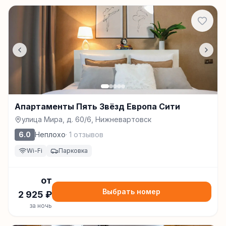
Апартаменты Пять Звёзд Европа Сити
улица Мира, д. 60/6, Нижневартовск
6.0
Неплохо
·
1
отзывов
Wi-Fi
Парковка
от
Выбрать номер
2 925
₽
за ночь