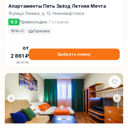
Апартаменты Пять Звёзд Летняя Мечта
улица Ленина, д. 13, Нижневартовск
9.3
Превосходно
·
1
отзывов
Wi-Fi
Парковка
от
Выбрать номер
2 861
₽
за ночь