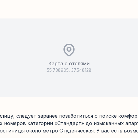
Карта с отелями
55.738905
,
37.548128
олицу, следует заранее позаботиться о поиске комфо
 номеров категории «Стандарт» до изысканных апар
стиницы около метро Студенческая. У вас есть возм