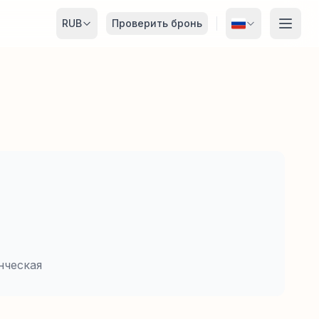
RUB
Проверить бронь
нческая