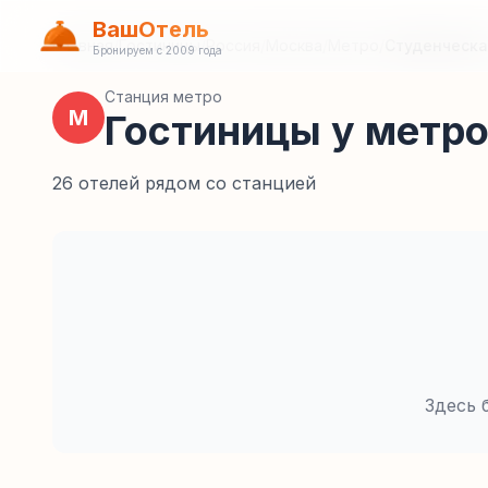
ВашОтель
Главная
/
Гостиницы
/
Россия
/
Москва
/
Метро
/
Студенческ
Бронируем с 2009 года
Станция метро
М
Гостиницы у метр
26 отелей рядом со станцией
Здесь 