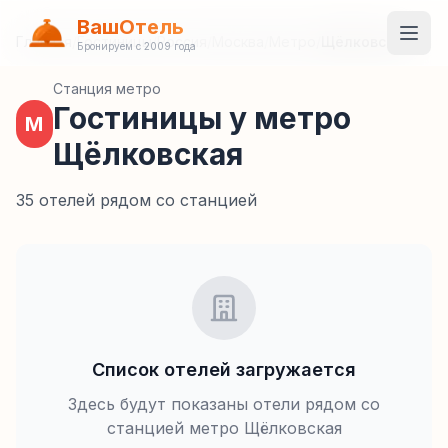
ВашОтель
Главная
/
Гостиницы
/
Россия
/
Москва
/
Метро
/
Щёлковская
Бронируем с 2009 года
Станция метро
Гостиницы у метро
М
Щёлковская
35 отелей рядом со станцией
Список отелей загружается
Здесь будут показаны отели рядом со
станцией метро
Щёлковская