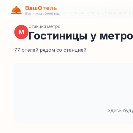
ВашОтель
Главная
/
Гостиницы
/
Россия
/
Москва
/
Метро
/
Рязанский п
Бронируем с 2009 года
Станция метро
М
Гостиницы у метро
77 отелей рядом со станцией
Здесь буд