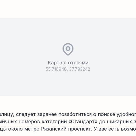
Карта с отелями
55.716948
,
37.793242
олицу, следует заранее позаботиться о поиске удобн
ичных номеров категории «Стандарт» до шикарных а
ы около метро Рязанский проспект. У вас есть возмо