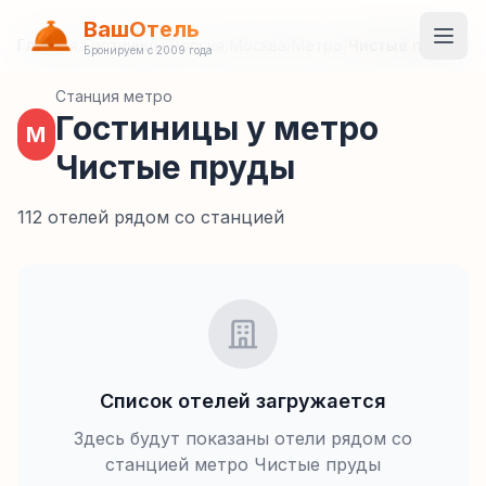
ВашОтель
Главная
/
Гостиницы
/
Россия
/
Москва
/
Метро
/
Чистые пруды
Бронируем с 2009 года
Станция метро
Гостиницы у метро
М
Чистые пруды
112 отелей рядом со станцией
Список отелей загружается
Здесь будут показаны отели рядом со
станцией метро
Чистые пруды