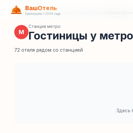
ВашОтель
Главная
/
Гостиницы
/
Россия
/
Москва
/
Метро
/
Баррикадна
Бронируем с 2009 года
Станция метро
М
Гостиницы у метр
72 отеля рядом со станцией
Здесь 