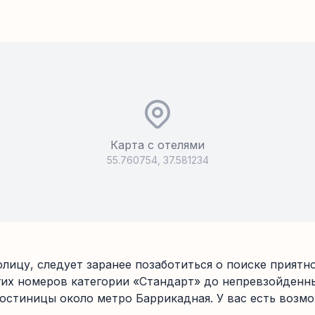
Карта с отелями
55.760754
,
37.581234
олицу, следует заранее позаботиться о поиске прият
их номеров категории «Стандарт» до непревзойденны
стиницы около метро Баррикадная. У вас есть возмо