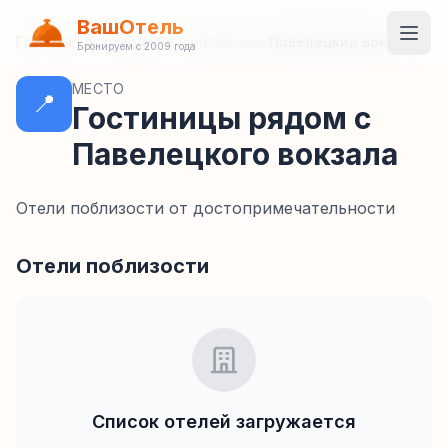
ВашОтель
Главная
/
Гостиницы
/
Россия
/
Москва
/
Павелецкий вокзал
Бронируем с 2009 года
МЕСТО
📍
Гостиницы рядом с
Павелецкого вокзала
Отели поблизости от достопримечательности
Отели поблизости
Список отелей загружается