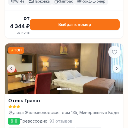
Wi-Fi
Парковка
Завтрак
Кондиционер
от
Выбрать номер
4 344
₽
за ночь
★
ТОП
Отель Гранат
улица Железноводская, дом 135, Минеральные Воды
9.0
Превосходно
·
93
отзывов