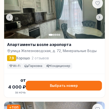
Апартаменты возле аэропорта
улица Железноводская, д. 72, Минеральные Воды
7.9
Хорошо
·
2
отзывов
Wi-Fi
Парковка
Кондиционер
от
Выбрать номер
4 000
₽
за ночь
★
ТОП