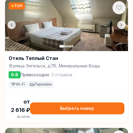
★
ТОП
Отель Теплый Стан
улица Энгельса, д.115, Минеральные Воды
9.8
Превосходно
·
3
отзывов
Wi-Fi
Парковка
от
Выбрать номер
2 616
₽
за ночь