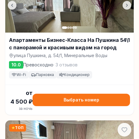
Апартаменты Бизнес-Класса На Пушкина 54\1
с панорамой и красивым видом на город
улица Пушкина, д. 54/1, Минеральные Воды
10.0
Превосходно
·
3
отзывов
Wi-Fi
Парковка
Кондиционер
от
Выбрать номер
4 500
₽
за ночь
★
ТОП