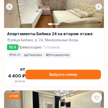
Апартаменты Бибика 24 на втором этаже
улица Бибика, д. 24, Минеральные Воды
10.0
Превосходно
·
1
отзывов
Wi-Fi
Парковка
Кондиционер
от
Выбрать номер
4 400
₽
за ночь
★
ТОП