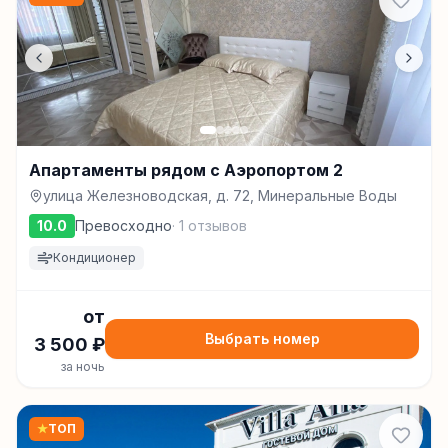
Апартаменты рядом с Аэропортом 2
улица Железноводская, д. 72, Минеральные Воды
10.0
Превосходно
·
1
отзывов
Кондиционер
от
Выбрать номер
3 500
₽
за ночь
★
ТОП