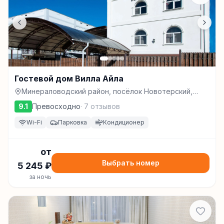
Гостевой дом Вилла Айла
Минераловодский район, посёлок Новотерский,
улица Молодёжная, д.4, Минеральные Воды
9.1
Превосходно
·
7
отзывов
Wi-Fi
Парковка
Кондиционер
от
Выбрать номер
5 245
₽
за ночь