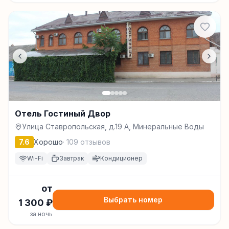
Отель Гостиный Двор
Улица Ставропольская, д.19 А, Минеральные Воды
7.6
Хорошо
·
109
отзывов
Wi-Fi
Завтрак
Кондиционер
от
Выбрать номер
1 300
₽
за ночь