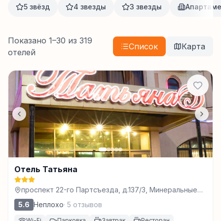
5 звёзд
4 звезды
3 звезды
Апартам
Показано
1
–
30
из
319
Список
Карта
отелей
Отель Татьяна
проспект 22-го Партсъезда, д.137/3, Минеральные
Воды
5.6
Неплохо
·
5
отзывов
Wi-Fi
Парковка
Завтрак
Ресторан