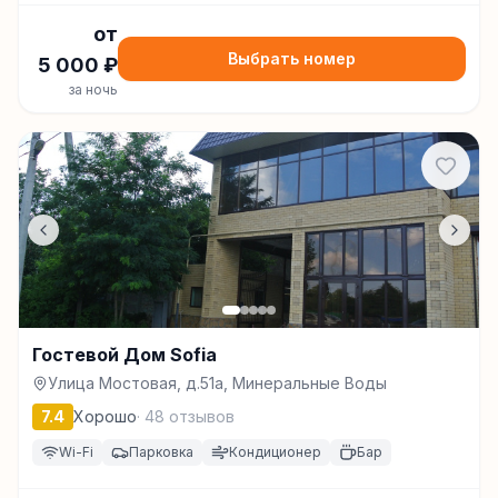
от
Выбрать номер
5 000
₽
за ночь
Гостевой Дом Sofia
Улица Мостовая, д.51а, Минеральные Воды
7.4
Хорошо
·
48
отзывов
Wi-Fi
Парковка
Кондиционер
Бар