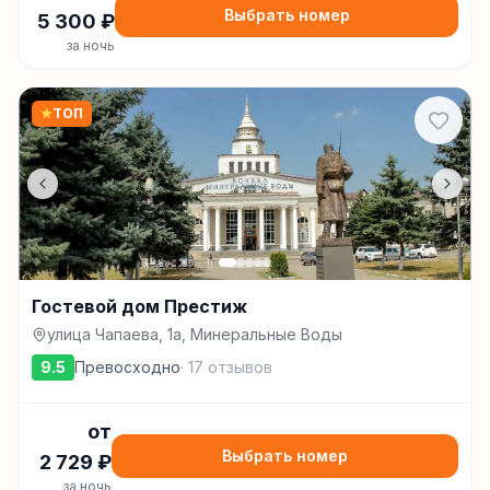
Выбрать номер
5 300
₽
за ночь
★
ТОП
Гостевой дом Престиж
улица Чапаева, 1а, Минеральные Воды
9.5
Превосходно
·
17
отзывов
от
Выбрать номер
2 729
₽
за ночь