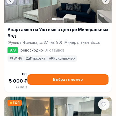
Апартаменты Уютные в центре Минеральных
Вод
улица Чкалова, д. 37 (кв. 90), Минеральные Воды
9.9
Превосходно
·
31
отзывов
Wi-Fi
Парковка
Кондиционер
от
Выбрать номер
5 000
₽
за ночь
★
ТОП