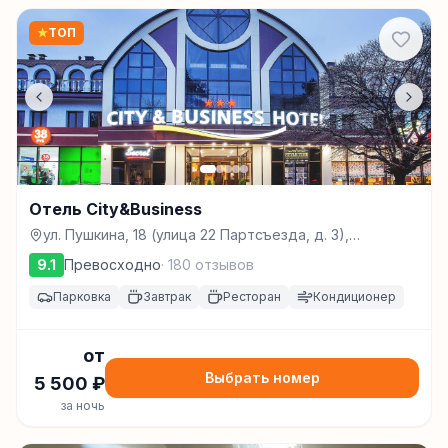
★
ТОП
Отель City&Business
ул. Пушкина, 18 (улица 22 Партсъезда, д. 3),
Минеральные Воды
9.1
Превосходно
·
180
отзывов
Парковка
Завтрак
Ресторан
Кондиционер
от
Выбрать номер
5 500
₽
за ночь