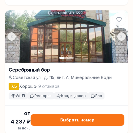
Серебряный бор
Советская ул., д. 115, лит. А, Минеральные Воды
7.5
Хорошо
·
9
отзывов
Wi-Fi
Ресторан
Кондиционер
Бар
от
Выбрать номер
4 237
₽
за ночь