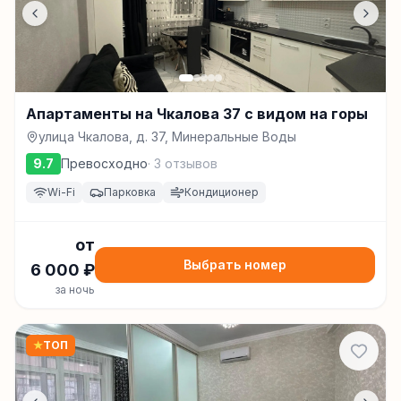
Апартаменты на Чкалова 37 с видом на горы
улица Чкалова, д. 37, Минеральные Воды
9.7
Превосходно
·
3
отзывов
Wi-Fi
Парковка
Кондиционер
от
Выбрать номер
6 000
₽
за ночь
★
ТОП