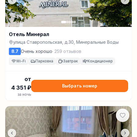
Отель Минерал
улица Ставропольская, д.30, Минеральные Воды
8.7
Очень хорошо
·
259
отзывов
Wi-Fi
Парковка
Завтрак
Кондиционер
от
Выбрать номер
4 351
₽
за ночь