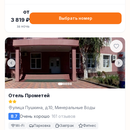
от
Выбрать номер
3 819
₽
за ночь
Отель Прометей
улица Пушкина, д.10, Минеральные Воды
8.7
Очень хорошо
·
161
отзывов
Wi-Fi
Парковка
Завтрак
Фитнес