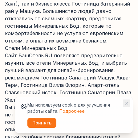
Хаят), так и бизнес класса Гостиница Затерянный
рай у Машука. Большинство людей давно
отказались от съемных квартир, предпочитая
гостиницы Минеральных Вод, которые по
комфортабельности не уступают европейским
отелям, а оплата их возможна безналом.
Отели Минеральных Вод
Сайт ВашОтель.RU позволяет предварительно
изучить все отели Минеральных Вод, и выбрать
лучший вариант для онлайн-бронирования,
рекомендуем Гостиница Санаторий Машук Аква-
Терм, Гостиница Вилла Флорин, Апарт-отель
Славяновский исток, Гостиница Санаторий Плаза
Железноводск.
🍪
Мы используем cookie для улучшения
Вы хотите поселиться возле аэропорта Нальчик –
работы сайта.
Подробнее
нет проблем. У нас вы найдете полный список
гостиниц города Минеральных Вод с подробным
Принять
описанием и стоимостью номера от 1500 руб. за
сутки, удобная система бронирования отелей.