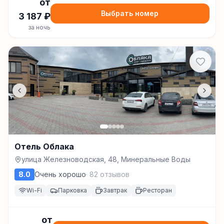
от
Выбрать номер
3 187
₽
за ночь
Отель Облака
улица Железноводская, 48, Минеральные Воды
8.0
Очень хорошо
·
82
отзывов
Wi-Fi
Парковка
Завтрак
Ресторан
от