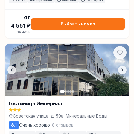
от
Выбрать номер
4 551
₽
за ночь
Гостиница Империал
Советская улица, д. 59а, Минеральные Воды
8.1
Очень хорошо
·
8
отзывов