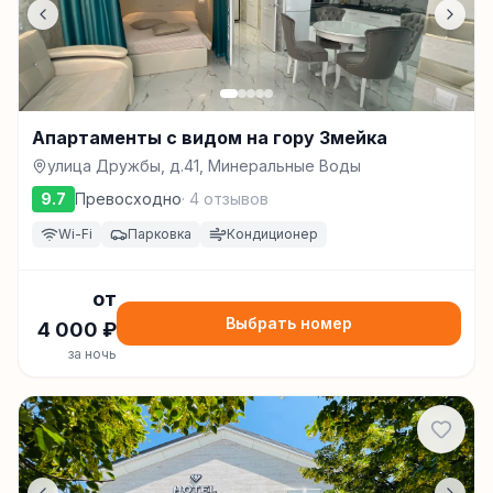
Апартаменты с видом на гору Змейка
улица Дружбы, д.41, Минеральные Воды
9.7
Превосходно
·
4
отзывов
Wi-Fi
Парковка
Кондиционер
от
Выбрать номер
4 000
₽
за ночь