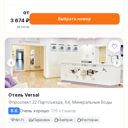
от
Выбрать номер
3 674
₽
за ночь
Отель Versal
проспект 22 Партсъезда, 64, Минеральные Воды
8.6
Очень хорошо
·
176
отзывов
Wi-Fi
Парковка
Завтрак
Ресторан