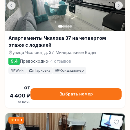
Апартаменты Чкалова 37 на четвертом
этаже с лоджией
улица Чкалова, д. 37, Минеральные Воды
9.4
Превосходно
·
4
отзывов
Wi-Fi
Парковка
Кондиционер
от
Выбрать номер
4 400
₽
за ночь
★
ТОП