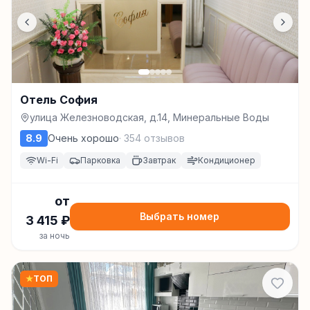
Отель София
улица Железноводская, д.14, Минеральные Воды
8.9
Очень хорошо
·
354
отзывов
Wi-Fi
Парковка
Завтрак
Кондиционер
от
Выбрать номер
3 415
₽
за ночь
★
ТОП