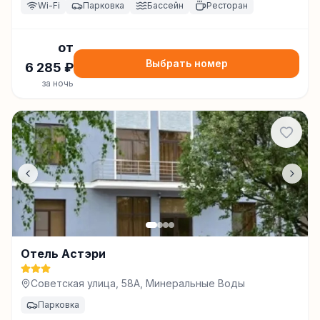
Wi-Fi
Парковка
Бассейн
Ресторан
от
Выбрать номер
6 285
₽
за ночь
Отель Астэри
Советская улица, 58А, Минеральные Воды
Парковка