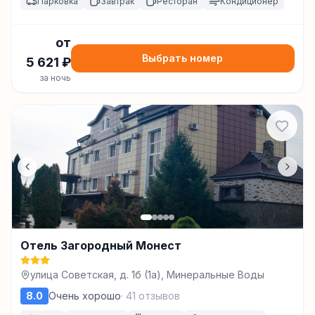
Парковка
Завтрак
Ресторан
Кондиционер
от
Выбрать номер
5 621
₽
за ночь
Отель Загородный Монест
улица Советская, д. 1б (1а), Минеральные Воды
8.0
Очень хорошо
·
41
отзывов