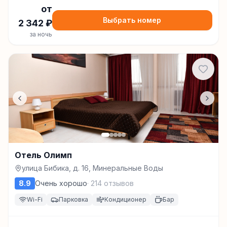
от
Выбрать номер
2 342
₽
за ночь
Отель Олимп
улица Бибика, д. 16, Минеральные Воды
8.9
Очень хорошо
·
214
отзывов
Wi-Fi
Парковка
Кондиционер
Бар