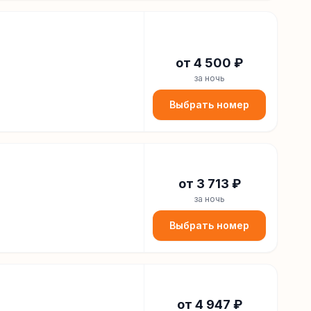
от
4 500
₽
за ночь
Выбрать номер
от
3 713
₽
за ночь
Выбрать номер
от
4 947
₽