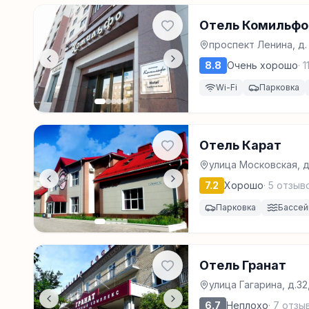
Отель Комильфо
проспект Ленина, д.
8.8
Очень хорошо
·
1
Wi-Fi
Парковка
Отель Карат
улица Московская, д
7.2
Хорошо
·
5
отзыв
Парковка
Бассей
Отель Гранат
улица Гагарина, д.3
6.7
Неплохо
·
7
отзы