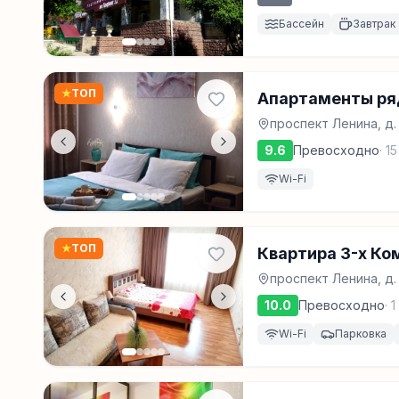
Бассейн
Завтрак
★
ТОП
Апартаменты ря
проспект Ленина, д.
9.6
Превосходно
·
15
Wi-Fi
★
ТОП
Квартира 3-х Ко
проспект Ленина, д.
10.0
Превосходно
·
1
Wi-Fi
Парковка