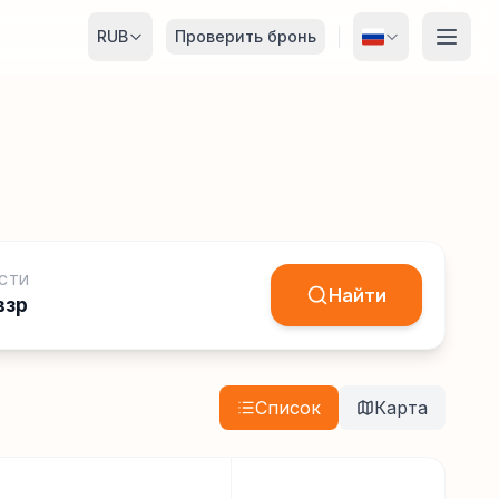
RUB
Проверить бронь
СТИ
Найти
взр
Список
Карта