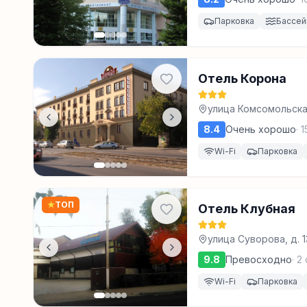
Парковка
Бассей
Отель Корона
улица Комсомольска
8.4
Очень хорошо
·
1
Wi-Fi
Парковка
★
ТОП
Отель Клубная
улица Суворова, д. 
9.8
Превосходно
·
2
Wi-Fi
Парковка