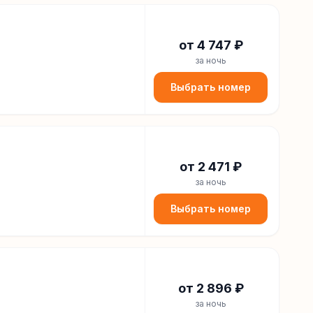
от
4 747
₽
за ночь
Выбрать номер
от
2 471
₽
за ночь
Выбрать номер
от
2 896
₽
за ночь