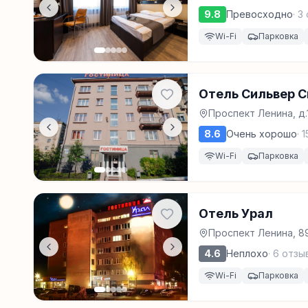
9.8
Превосходно
·
3
Wi-Fi
Парковка
Отель Сильвер С
Проспект Ленина, д.
8.6
Очень хорошо
·
1
Wi-Fi
Парковка
Отель Урал
Проспект Ленина, 8
4.6
Неплохо
·
6
отзы
Wi-Fi
Парковка