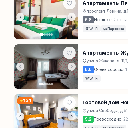
Апартаменты Пят
проспект Ленина, д.
6.8
Неплохо
·
2
отзы
Wi-Fi
Парковка
Апартаменты Ж
улица Жукова, д. 11/
8.6
Очень хорошо
·
1
Wi-Fi
★
ТОП
Гостевой дом H
улица Свободы, д.51
9.2
Превосходно
·
22