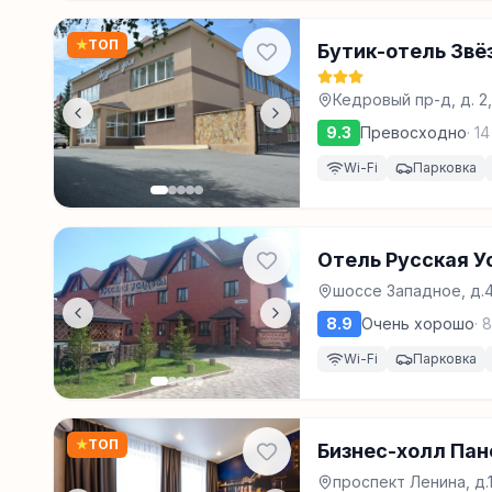
★
ТОП
Бутик-отель Зв
Кедровый пр-д, д. 2
9.3
Превосходно
·
14
Wi-Fi
Парковка
Отель Русская У
шоссе Западное, д.
8.9
Очень хорошо
·
8
Wi-Fi
Парковка
★
ТОП
Бизнес-холл Па
проспект Ленина, д.