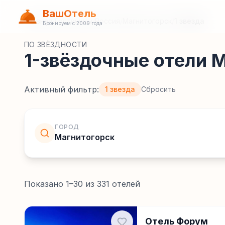
ВашОтель
Главная
/
Гостиницы
/
Россия
/
Магнитогорск
/
1 звезда
Бронируем с 2009 года
ПО ЗВЁЗДНОСТИ
1-звёздочные отели 
Активный фильтр:
1 звезда
Сбросить
ГОРОД
Магнитогорск
Показано
1
–
30
из
331
отелей
Отель Форум