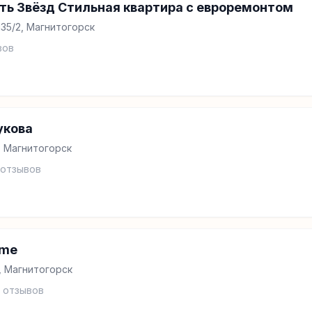
ь Звёзд Стильная квартира с евроремонтом
135/2, Магнитогорск
вов
укова
1, Магнитогорск
отзывов
ome
, Магнитогорск
отзывов