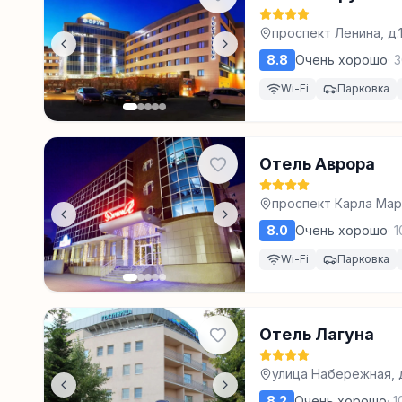
проспект Ленина, д.
8.8
Очень хорошо
·
3
Wi-Fi
Парковка
Отель Аврора
проспект Карла Марк
8.0
Очень хорошо
·
1
Wi-Fi
Парковка
Отель Лагуна
улица Набережная, д
8.2
Очень хорошо
·
1