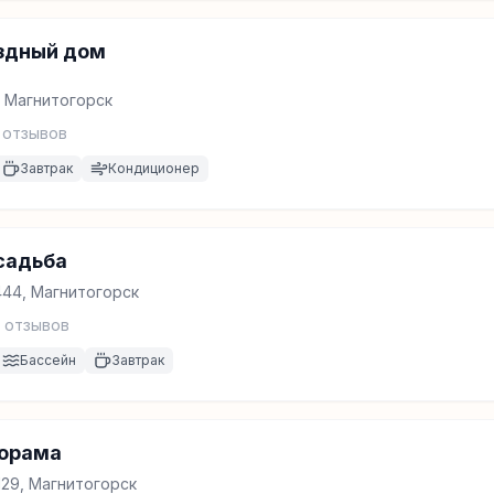
ёздный дом
, Магнитогорск
отзывов
Завтрак
Кондиционер
садьба
444, Магнитогорск
отзывов
Бассейн
Завтрак
норама
129, Магнитогорск