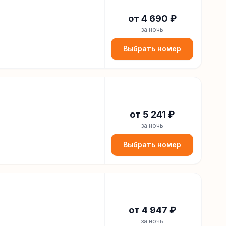
от
4 690
₽
за ночь
Выбрать номер
от
5 241
₽
за ночь
Выбрать номер
от
4 947
₽
за ночь