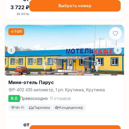
Выбрать номер
3 722
₽
за ночь
★
ТОП
Мини-отель Парус
Р-402 435 километр, 1 рп. Крутинка, Крутинка
9.0
Превосходно
·
11
отзывов
Wi-Fi
Парковка
Кондиционер
от