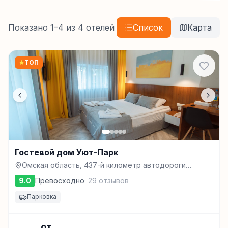
Показано
1
–
4
из
4
отелей
Список
Карта
★
ТОП
Гостевой дом Уют-Парк
Омская область, 437-й километр автодороги
Тюмень-Омск, Крутинка
9.0
Превосходно
·
29
отзывов
Парковка
от