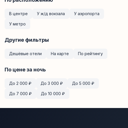
В центре
У ж/д вокзала
У аэропорта
У метро
Другие фильтры
Дешёвые отели
На карте
По рейтингу
По цене за ночь
До
2 000
₽
До
3 000
₽
До
5 000
₽
До
7 000
₽
До
10 000
₽