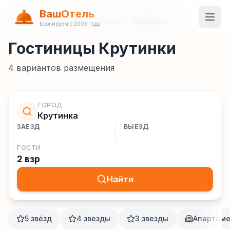
ВашОтель
Главная
/
Гостиницы
/
Россия
/
Крутинка
Бронируем с 2009 года
Гостиницы Крутинки
4
вариантов размещения
ГОРОД
Крутинка
ЗАЕЗД
ВЫЕЗД
ГОСТИ
2 взр
Найти
5 звёзд
4 звезды
3 звезды
Апартам