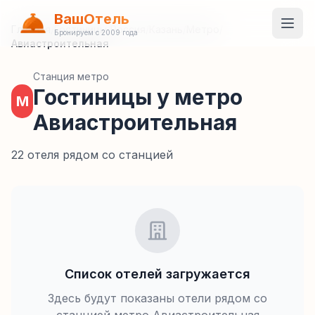
ВашОтель
Главная
/
Гостиницы
/
Россия
/
Казань
/
Метро
/
Бронируем с 2009 года
Авиастроительная
Станция метро
Гостиницы у метро
М
Авиастроительная
22 отеля рядом со станцией
Список отелей загружается
Здесь будут показаны отели рядом со