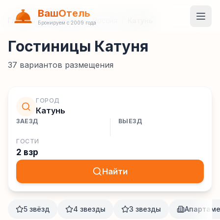
ВашОтель
Главная
/
Гостиницы
/
Россия
/
Катунь
Бронируем с 2009 года
Гостиницы Катуня
37
вариантов размещения
ГОРОД
Катунь
ЗАЕЗД
ВЫЕЗД
ГОСТИ
2 взр
Найти
5 звёзд
4 звезды
3 звезды
Апартам