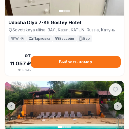
Udacha Dlya 7-Kh Gostey Hotel
Sovetskaya ulitsa, 3A/1, Katun, KATUN, Russia, Катунь
Wi-Fi
Парковка
Бассейн
Бар
от
Выбрать номер
11 057
₽
за ночь