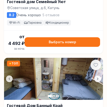
Гостевой дом Семейный Уют
Советская улица, д.6, Катунь
8.2
Очень хорошо
·
5
отзывов
Wi-Fi
Парковка
Кондиционер
от
Выбрать номер
4 492
₽
за ночь
★
ТОП
Гостевой Дом Банный Край