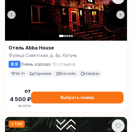
Отель Abba House
улица Советская, д. 4р, Катунь
8.9
Очень хорошо
·
10
отзывов
Wi-Fi
Парковка
Бассейн
Завтрак
от
Выбрать номер
4 500
₽
за ночь
★
ТОП