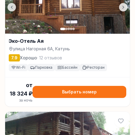
Эко-Отель Ая
улица Нагорная 6А, Катунь
7.9
Хорошо
·
12
отзывов
Wi-Fi
Парковка
Бассейн
Ресторан
от
Выбрать номер
18 324
₽
за ночь