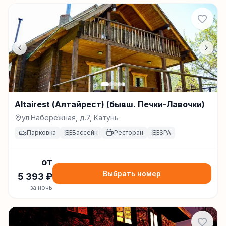
Altairest (Алтайрест) (бывш. Печки-Лавочки)
ул.Набережная, д.7, Катунь
Парковка
Бассейн
Ресторан
SPA
от
Выбрать номер
5 393
₽
за ночь