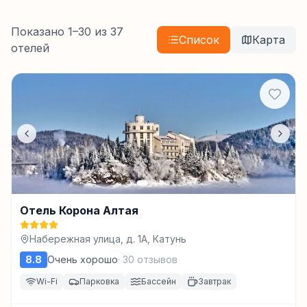
Показано
1
–
30
из
37
Список
Карта
отелей
Отель Корона Алтая
Набережная улица, д. 1А, Катунь
8.8
Очень хорошо
·
30
отзывов
Wi-Fi
Парковка
Бассейн
Завтрак