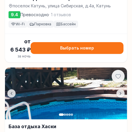
поселок Катунь, улица Сибирская, д.4а, Катунь
9.4
Превосходно
·
1
отзывов
Wi-Fi
Парковка
Бассейн
от
Выбрать номер
6 543
₽
за ночь
База отдыха Хаски