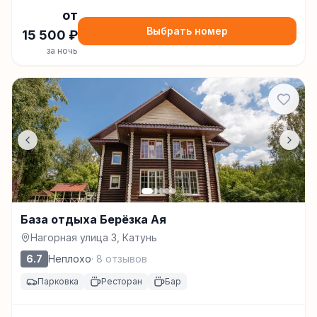
от
Выбрать номер
15 500
₽
за ночь
База отдыха Берёзка Ая
Нагорная улица 3, Катунь
6.7
Неплохо
·
8
отзывов
Парковка
Ресторан
Бар