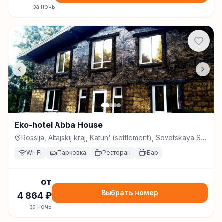
за ночь
Eko-hotel Abba House
Rossija, Altajskij kraj, Katun' (settlement), Sovetskaya St.,
4r, Катунь
Wi-Fi
Парковка
Ресторан
Бар
от
Выбрать номер
4 864
₽
за ночь