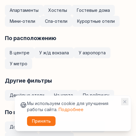
Апартаменты
Хостелы
Гостевые дома
Мини-отели
Спа-отели
Курортные отели
По расположению
В центре
У ж/д вокзала
У аэропорта
У метро
Другие фильтры
Дешёвые отели
На карте
По рейтингу
🍪
Мы используем cookie для улучшения
работы сайта.
Подробнее
По цене за ночь
Принять
До
2 000
₽
До
3 000
₽
До
5 000
₽