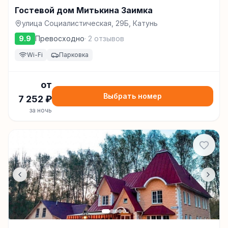
Гостевой дом Митькина Заимка
улица Социалистическая, 29Б, Катунь
9.9
Превосходно
·
2
отзывов
Wi-Fi
Парковка
от
Выбрать номер
7 252
₽
за ночь