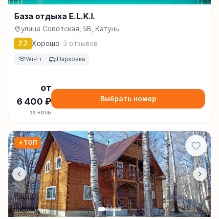
База отдыха E.L.K.I.
улица Советская, 5В, Катунь
7.7
Хорошо
·
3
отзывов
Wi-Fi
Парковка
от
Выбрать номер
6 400
₽
за ночь
★
ТОП