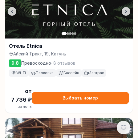
Отель Etnica
Айский Тракт, 19, Катунь
9.8
Превосходно
·
8
отзывов
Wi-Fi
Парковка
Бассейн
Завтрак
от
Выбрать номер
7 736
₽
за ночь