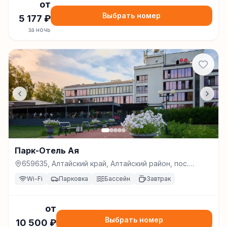
от
Выбрать номер
5 177
₽
за ночь
Парк-Отель Ая
659635, Алтайский край, Алтайский район, пос.
Катунь, улица нагорная 1 , Катунь
Wi-Fi
Парковка
Бассейн
Завтрак
от
Выбрать номер
10 500
₽