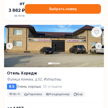
от
Выбрать номер
3 862
₽
за ночь
Отель Хоредж
улица Алиева, д.52, Избербаш
8.5
Очень хорошо
·
33
отзывов
Wi-Fi
Парковка
Кондиционер
Бар