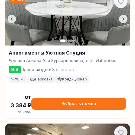
Апартаменты Уютная Студия
улица Алиева Али Зуркарнаевича, д.51, Избербаш
9.8
Превосходно
·
8
отзывов
Wi-Fi
Парковка
Кондиционер
от
Выбрать номер
3 384
₽
за ночь