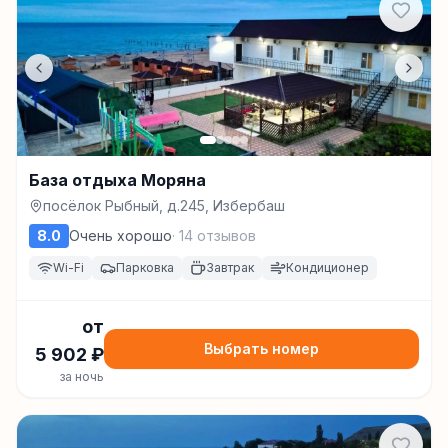
База отдыха Моряна
посёлок Рыбный, д.245, Избербаш
8.0
Очень хорошо
·
14
отзывов
Wi-Fi
Парковка
Завтрак
Кондиционер
от
Выбрать номер
5 902
₽
за ночь