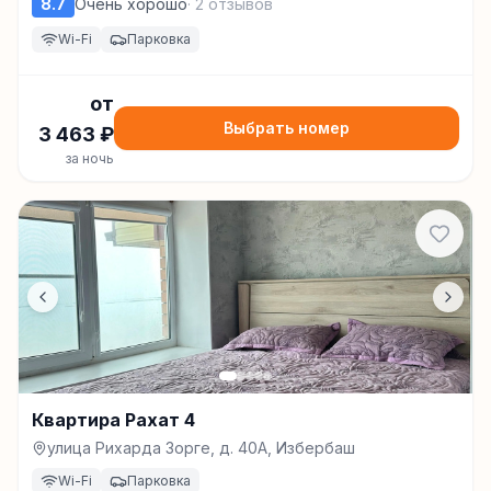
8.7
Очень хорошо
·
2
отзывов
Wi-Fi
Парковка
от
Выбрать номер
3 463
₽
за ночь
Квартира Рахат 4
улица Рихарда Зорге, д. 40А, Избербаш
Wi-Fi
Парковка