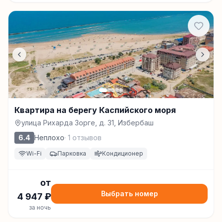
Квартира на берегу Каспийского моря
улица Рихарда Зорге, д. 31, Избербаш
6.4
Неплохо
·
1
отзывов
Wi-Fi
Парковка
Кондиционер
от
Выбрать номер
4 947
₽
за ночь