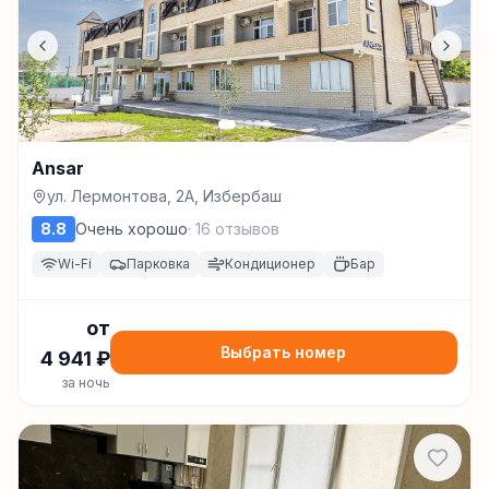
Ansar
ул. Лермонтова, 2А, Избербаш
8.8
Очень хорошо
·
16
отзывов
Wi-Fi
Парковка
Кондиционер
Бар
от
Выбрать номер
4 941
₽
за ночь