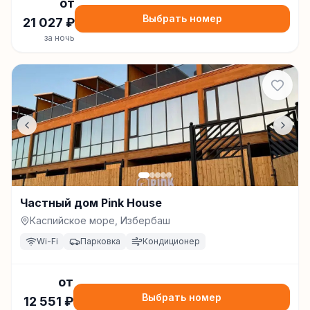
от
Выбрать номер
21 027
₽
за ночь
Частный дом Pink House
Каспийское море, Избербаш
Wi-Fi
Парковка
Кондиционер
от
Выбрать номер
12 551
₽