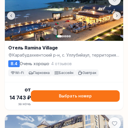
Отель Ramina Village
Карабудахкентский р-н, с. Уллубийаул, территория
Прибрежной зоны, улица Побережная, земельный
8.4
Очень хорошо
·
4
отзывов
участок 6, Избербаш
Wi-Fi
Парковка
Бассейн
Завтрак
от
Выбрать номер
14 743
₽
за ночь