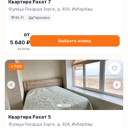
Квартира Рахат 7
улица Рихарда Зорге, д. 40А, Избербаш
Wi-Fi
Парковка
от
Выбрать номер
5 640
₽
за ночь
★
ТОП
Квартира Рахат 5
улица Рихарда Зорге, д. 40А, Избербаш