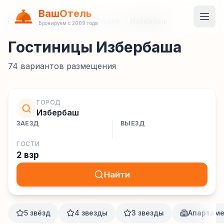
ВашОтель
Главная
/
Гостиницы
/
Россия
/
Избербаш
Бронируем с 2009 года
Гостиницы Избербаша
74
вариантов размещения
ГОРОД
Избербаш
ЗАЕЗД
ВЫЕЗД
ГОСТИ
2 взр
Найти
5 звёзд
4 звезды
3 звезды
Апартам