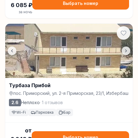
Выбрать номер
6 085
₽
за ночь
Турбаза Прибой
пос. Приморский, ул. 2-я Приморская, 23/1, Избербаш
2.6
Неплохо
·
1
отзывов
Wi-Fi
Парковка
Бар
от
Выбрать номер