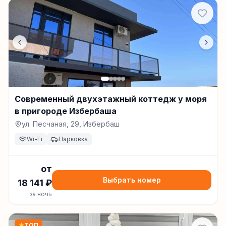
Современный двухэтажный коттедж у моря
в пригороде Избербаша
ул. Песчаная, 29, Избербаш
Wi-Fi
Парковка
от
Выбрать номер
18 141
₽
за ночь
★
ТОП