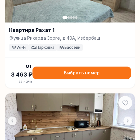
Квартира Рахат 1
улица Рихарда Зорге, д.40А, Избербаш
Wi-Fi
Парковка
Бассейн
от
Выбрать номер
3 463
₽
за ночь