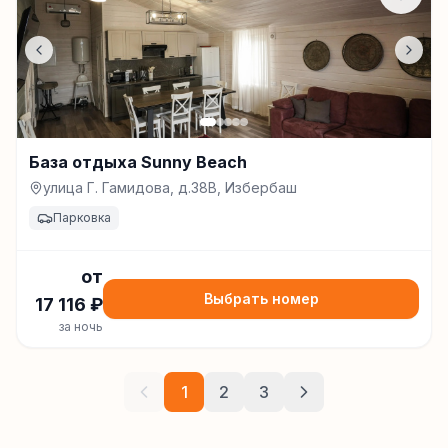
База отдыха Sunny Beach
улица Г. Гамидова, д.38В, Избербаш
Парковка
от
Выбрать номер
17 116
₽
за ночь
1
2
3