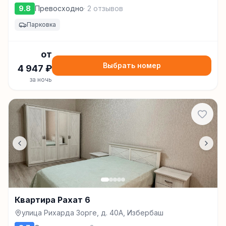
9.8
Превосходно
·
2
отзывов
Парковка
от
Выбрать номер
4 947
₽
за ночь
Квартира Рахат 6
улица Рихарда Зорге, д. 40А, Избербаш