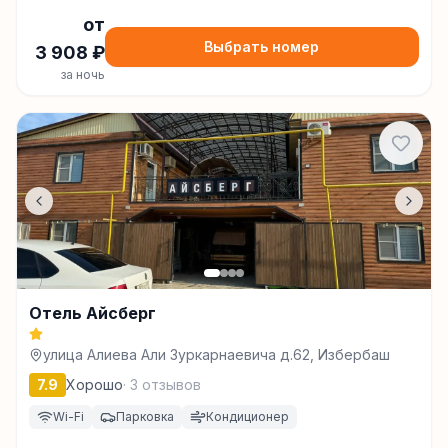
от
Выбрать номер
3 908
₽
за ночь
Отель Айсберг
улица Алиева Али Зуркарнаевича д.62, Избербаш
7.9
Хорошо
·
3
отзывов
Wi-Fi
Парковка
Кондиционер