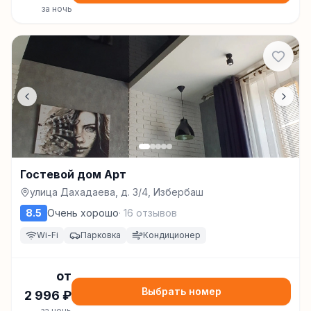
за ночь
Гостевой дом Арт
улица Дахадаева, д. 3/4, Избербаш
8.5
Очень хорошо
·
16
отзывов
Wi-Fi
Парковка
Кондиционер
от
Выбрать номер
2 996
₽
за ночь