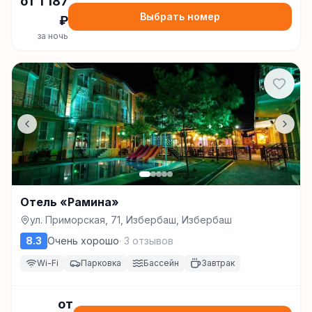
от
1 187
Выбрать номер
₽
за ночь
Отель «Рамина»
ул. Приморская, 71, Избербаш, Избербаш
8.3
Очень хорошо
·
3
отзывов
Wi-Fi
Парковка
Бассейн
Завтрак
от