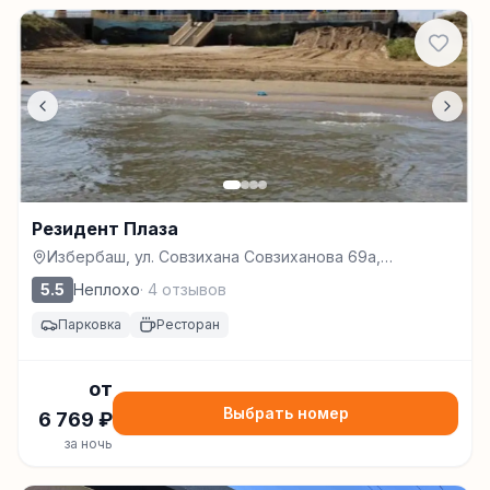
Резидент Плаза
Избербаш, ул. Совзихана Совзиханова 69а,
Избербаш
5.5
Неплохо
·
4
отзывов
Парковка
Ресторан
от
Выбрать номер
6 769
₽
за ночь