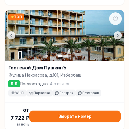
★
ТОП
Гостевой Дом ПушкинЪ
улица Некрасова, д.101, Избербаш
9.9
Превосходно
·
4
отзывов
Wi-Fi
Парковка
Завтрак
Ресторан
от
Выбрать номер
7 722
₽
за ночь