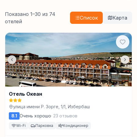
Показано
1
–
30
из
74
Список
Карта
отелей
Отель Океан
улица имени Р. Зорге, 1/1, Избербаш
8.1
Очень хорошо
·
23
отзывов
Wi-Fi
Парковка
Кондиционер