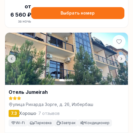
от
Выбрать номер
6 560
₽
за ночь
Отель Jumeirah
улица Рихарда Зорге, д. 26, Избербаш
7.3
Хорошо
·
7
отзывов
Wi-Fi
Парковка
Завтрак
Кондиционер