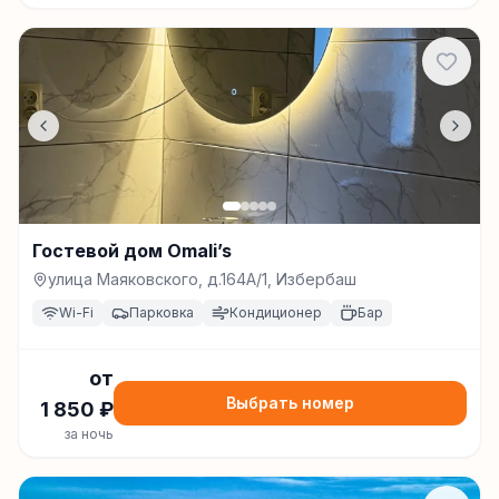
Гостевой дом Omali’s
улица Маяковского, д.164А/1, Избербаш
Wi-Fi
Парковка
Кондиционер
Бар
от
Выбрать номер
1 850
₽
за ночь