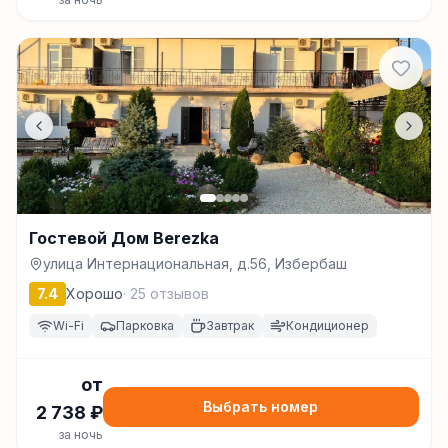
Гостевой Дом Berezka
улица Интернациональная, д.56, Избербаш
7.4
Хорошо
·
25
отзывов
Wi-Fi
Парковка
Завтрак
Кондиционер
от
Выбрать номер
2 738
₽
за ночь