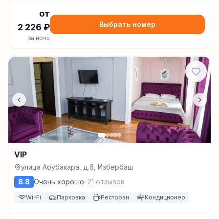
от
Выбрать номер
2 226
₽
за ночь
VIP
улица Абубакара, д.6, Избербаш
8.8
Очень хорошо
·
21
отзывов
Wi-Fi
Парковка
Ресторан
Кондиционер