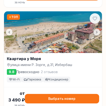
за ночь
★
ТОП
Квартира у Моря
улица имени Р. Зорге, д.31, Избербаш
9.8
Превосходно
·
2
отзывов
Wi-Fi
Парковка
Кондиционер
от
Выбрать номер
3 490
₽
за ночь