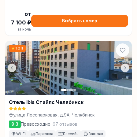
от
Выбрать номер
7 100
₽
за ночь
★
ТОП
Отель Ibis Стайлс Челябинск
улица Лесопарковая, д.9А, Челябинск
9.3
Превосходно
·
67
отзывов
Wi-Fi
Парковка
Бассейн
Завтрак