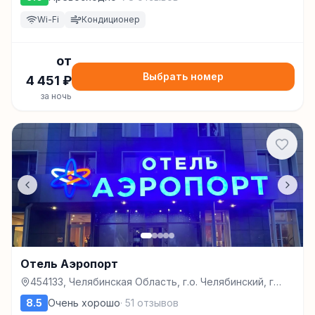
Wi-Fi
Кондиционер
от
Выбрать номер
4 451
₽
за ночь
Отель Аэропорт
454133, Челябинская Область, г.о. Челябинский, г
Челябинск, ул Звездная, д. 5Е, помещ. 2, Челябинск
8.5
Очень хорошо
·
51
отзывов