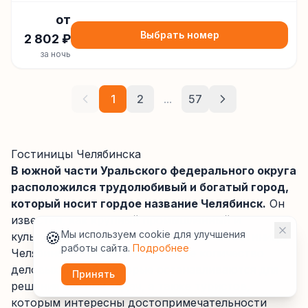
от
Выбрать номер
2 802
₽
за ночь
1
2
...
57
Гостиницы Челябинска
В южной части Уральского федерального округа
расположился трудолюбивый и богатый город,
который носит гордое название Челябинск.
Он
известен, как крупный промышленный и
🍪
Мы используем cookie для улучшения
культурный центр, именно поэтому в гостиницы
работы сайта.
Подробнее
Челябинска приезжает огромное количество
деловых людей, которые останавливаются для
Принять
решения важных задач, а также туристов,
которым интересны достопримечательности