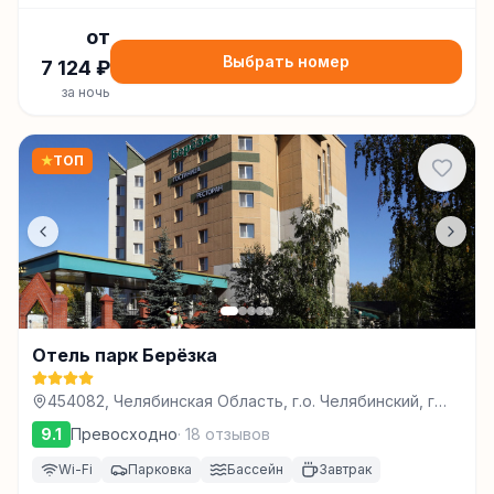
от
Выбрать номер
7 124
₽
за ночь
★
ТОП
Отель парк Берёзка
454082, Челябинская Область, г.о. Челябинский, г
Челябинск, ул Чапаева (Смолино), д. 118, Челябинск
9.1
Превосходно
·
18
отзывов
Wi-Fi
Парковка
Бассейн
Завтрак