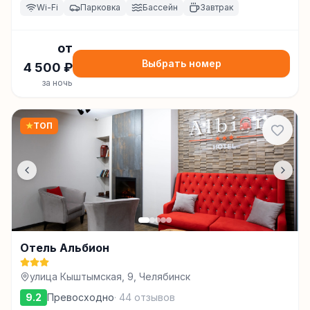
Wi-Fi
Парковка
Бассейн
Завтрак
от
Выбрать номер
4 500
₽
за ночь
★
ТОП
Отель Альбион
улица Кыштымская, 9, Челябинск
9.2
Превосходно
·
44
отзывов