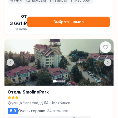
Wi-Fi
Парковка
Завтрак
Ресторан
от
Выбрать номер
3 661
₽
за ночь
Отель SmolinoPark
улица Чапаева, д.114, Челябинск
8.9
Очень хорошо
·
34
отзывов