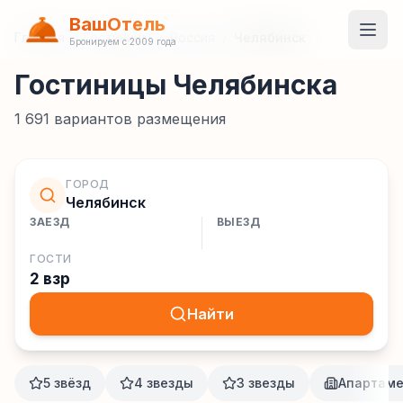
ВашОтель
Главная
/
Гостиницы
/
Россия
/
Челябинск
Бронируем с 2009 года
Гостиницы Челябинска
1 691
вариантов размещения
ГОРОД
Челябинск
ЗАЕЗД
ВЫЕЗД
ГОСТИ
2 взр
Найти
5 звёзд
4 звезды
3 звезды
Апартам