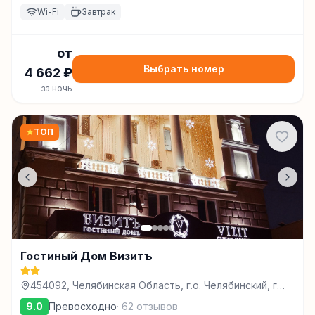
Wi-Fi
Завтрак
от
Выбрать номер
4 662
₽
за ночь
★
ТОП
Гостиный Дом Визитъ
454092, Челябинская Область, г.о. Челябинский, г
Челябинск, ул Елькина, д. 76, помещ. 12, Челябинск
9.0
Превосходно
·
62
отзывов