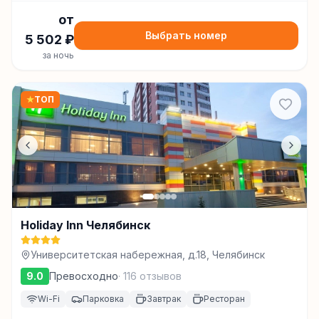
от
Выбрать номер
5 502
₽
за ночь
★
ТОП
Holiday Inn Челябинск
Университетская набережная, д.18, Челябинск
9.0
Превосходно
·
116
отзывов
Wi-Fi
Парковка
Завтрак
Ресторан