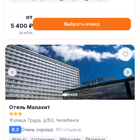
от
Выбрать номер
5 400
₽
за ночь
Отель Малахит
улица Труда, д.153, Челябинск
8.3
Очень хорошо
·
161
отзывов
Wi-Fi
Парковка
Бассейн
Завтрак