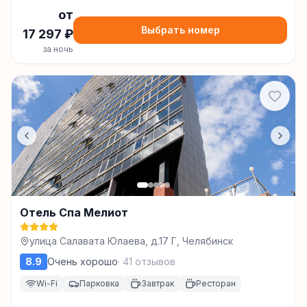
от
Выбрать номер
17 297
₽
за ночь
Отель Спа Мелиот
улица Салавата Юлаева, д.17 Г, Челябинск
8.9
Очень хорошо
·
41
отзывов
Wi-Fi
Парковка
Завтрак
Ресторан