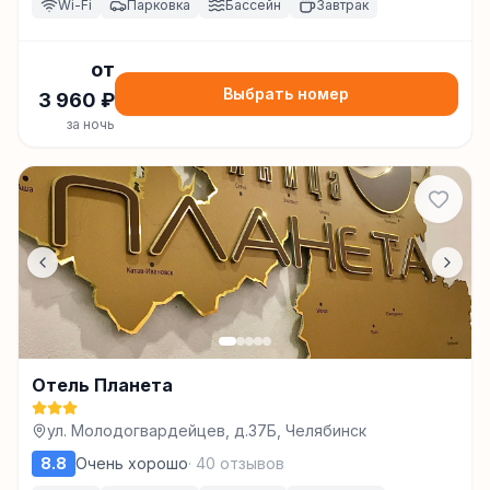
Wi-Fi
Парковка
Бассейн
Завтрак
от
Выбрать номер
3 960
₽
за ночь
Отель Планета
ул. Молодогвардейцев, д.37Б, Челябинск
8.8
Очень хорошо
·
40
отзывов