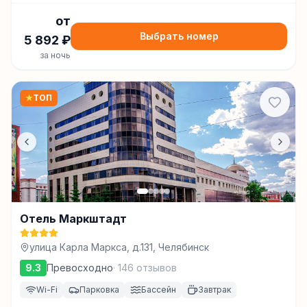
от
Выбрать номер
5 892
₽
за ночь
★
ТОП
Отель Маркштадт
улица Карла Маркса, д.131, Челябинск
9.3
Превосходно
·
146
отзывов
Wi-Fi
Парковка
Бассейн
Завтрак