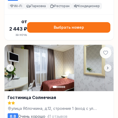
Wi-Fi
Парковка
Ресторан
Кондиционер
от
Выбрать номер
2 443
₽
за ночь
Гостиница Солнечная
улица Яблочкина, д.12, строение 1 (вход с ул.
Омской), Челябинск
8.8
Очень хорошо
·
41
отзывов