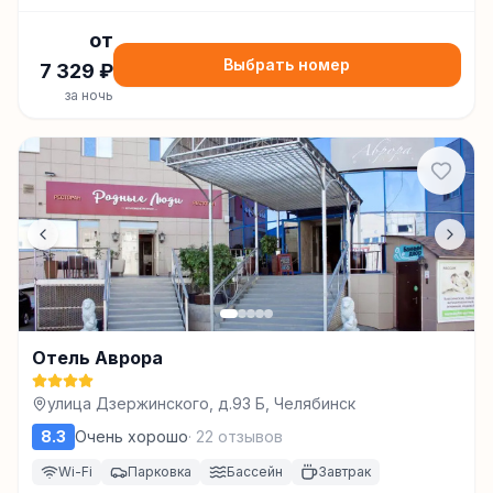
от
Выбрать номер
7 329
₽
за ночь
Отель Аврора
улица Дзержинского, д.93 Б, Челябинск
8.3
Очень хорошо
·
22
отзывов
Wi-Fi
Парковка
Бассейн
Завтрак