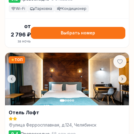
Wi-Fi
Парковка
Кондиционер
от
Выбрать номер
2 796
₽
за ночь
★
ТОП
Отель Лофт
улица Ферросплавная, д.124, Челябинск
9.4
Превосходно
·
58
отзывов