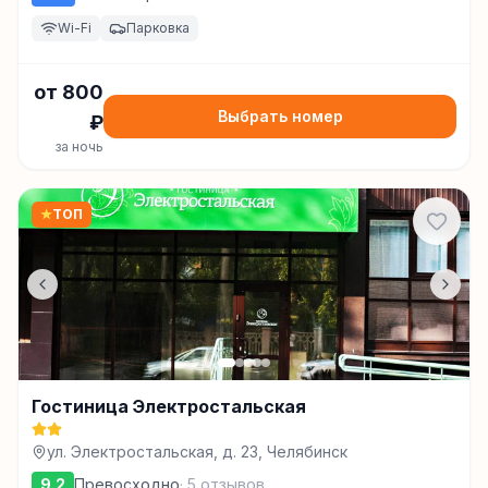
Wi-Fi
Парковка
от
800
Выбрать номер
₽
за ночь
★
ТОП
Гостиница Электростальская
ул. Электростальская, д. 23, Челябинск
9.2
Превосходно
·
5
отзывов