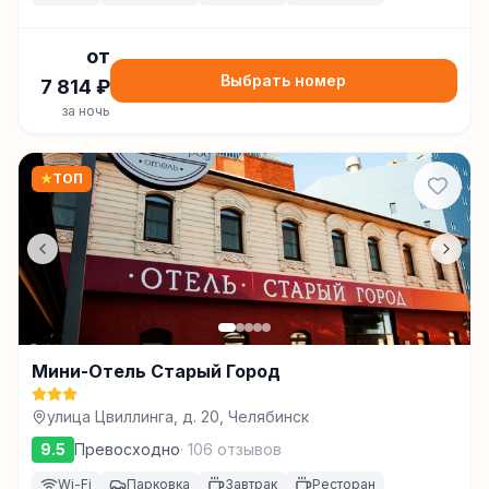
от
Выбрать номер
7 814
₽
за ночь
★
ТОП
Мини-Отель Старый Город
улица Цвиллинга, д. 20, Челябинск
9.5
Превосходно
·
106
отзывов
Wi-Fi
Парковка
Завтрак
Ресторан