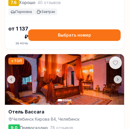
7.6
Хорошо
·
40
отзывов
Парковка
Завтрак
от
1 137
Выбрать номер
₽
за ночь
★
ТОП
Отель Baccara
Челябинск Кирова 84, Челябинск
9.0
Превосходно
·
78
отзывов