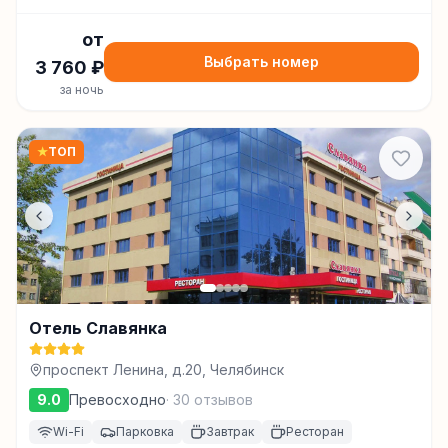
от
Выбрать номер
3 760
₽
за ночь
★
ТОП
Отель Славянка
проспект Ленина, д.20, Челябинск
9.0
Превосходно
·
30
отзывов
Wi-Fi
Парковка
Завтрак
Ресторан