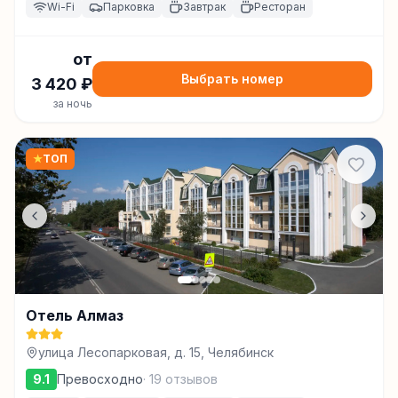
Wi-Fi
Парковка
Завтрак
Ресторан
от
Выбрать номер
3 420
₽
за ночь
★
ТОП
Отель Алмаз
улица Лесопарковая, д. 15, Челябинск
9.1
Превосходно
·
19
отзывов