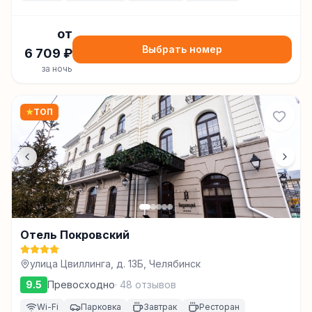
от
Выбрать номер
6 709
₽
за ночь
★
ТОП
Отель Покровский
улица Цвиллинга, д. 13Б, Челябинск
9.5
Превосходно
·
48
отзывов
Wi-Fi
Парковка
Завтрак
Ресторан