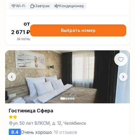
Wi-Fi
Завтрак
Кондиционер
от
Выбрать номер
2 671
₽
за ночь
Гостиница Сфера
ул. 50 лет ВЛКСМ, д. 12, Челябинск
8.4
Очень хорошо
·
19
отзывов