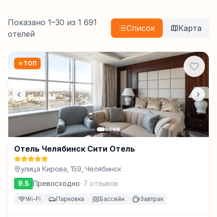
Показано
1
–
30
из
1 691
Список
Карта
отелей
★
ТОП
Отель Челябинск Сити Отель
улица Кирова, 159, Челябинск
9.5
Превосходно
·
7
отзывов
Wi-Fi
Парковка
Бассейн
Завтрак