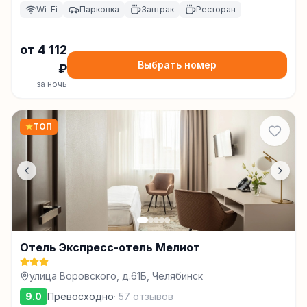
Wi-Fi
Парковка
Завтрак
Ресторан
от
4 112
Выбрать номер
₽
за ночь
★
ТОП
Отель Экспресс-отель Мелиот
улица Воровского, д.61Б, Челябинск
9.0
Превосходно
·
57
отзывов