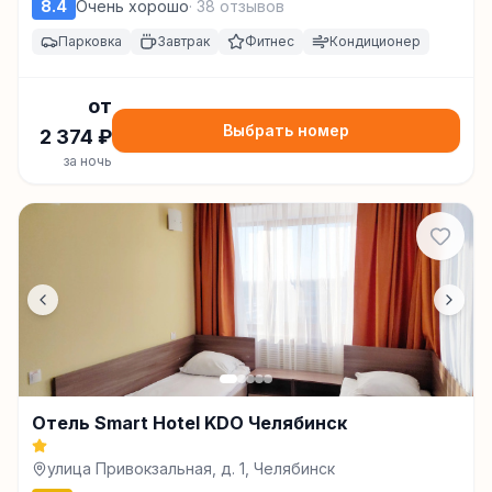
8.4
Очень хорошо
·
38
отзывов
Парковка
Завтрак
Фитнес
Кондиционер
от
Выбрать номер
2 374
₽
за ночь
Отель Smart Hotel KDO Челябинск
улица Привокзальная, д. 1, Челябинск