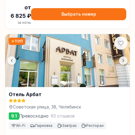
от
Выбрать номер
6 825
₽
за ночь
★
ТОП
Отель Арбат
Советская улица, 38, Челябинск
9.1
Превосходно
·
93
отзывов
Wi-Fi
Парковка
Завтрак
Ресторан