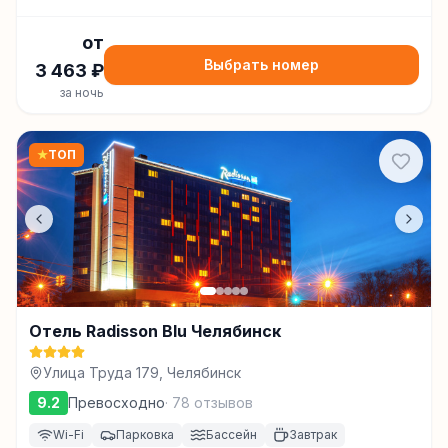
от
Выбрать номер
3 463
₽
за ночь
★
ТОП
Отель Radisson Blu Челябинск
Улица Труда 179, Челябинск
9.2
Превосходно
·
78
отзывов
Wi-Fi
Парковка
Бассейн
Завтрак