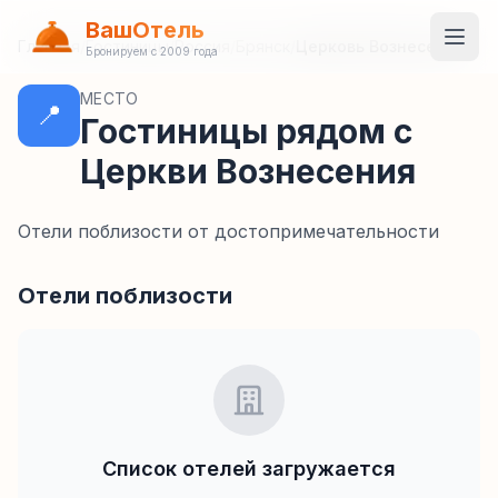
ВашОтель
Главная
/
Гостиницы
/
Россия
/
Брянск
/
Церковь Вознесения
Бронируем с 2009 года
МЕСТО
📍
Гостиницы рядом с
Церкви Вознесения
Отели поблизости от достопримечательности
Отели поблизости
Список отелей загружается