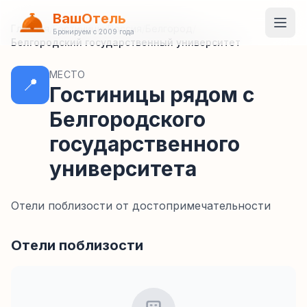
ВашОтель
Главная
/
Гостиницы
/
Россия
/
Белгород
/
Бронируем с 2009 года
Белгородский государственный университет
МЕСТО
📍
Гостиницы рядом с
Белгородского
государственного
университета
Отели поблизости от достопримечательности
Отели поблизости