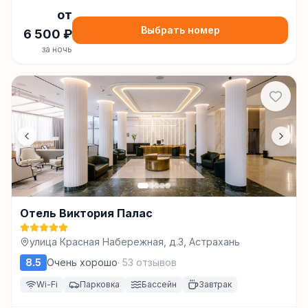
от
Выбрать номер
6 500
₽
за ночь
Отель Виктория Палас
улица Красная Набережная, д.3, Астрахань
8.5
Очень хорошо
·
53
отзывов
Wi-Fi
Парковка
Бассейн
Завтрак