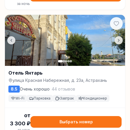
за ночь
Отель Янтарь
улица Красная Набережная, д. 23а, Астрахань
8.5
Очень хорошо
·
44
отзывов
Wi-Fi
Парковка
Завтрак
Кондиционер
от
Выбрать номер
3 300
₽
за ночь