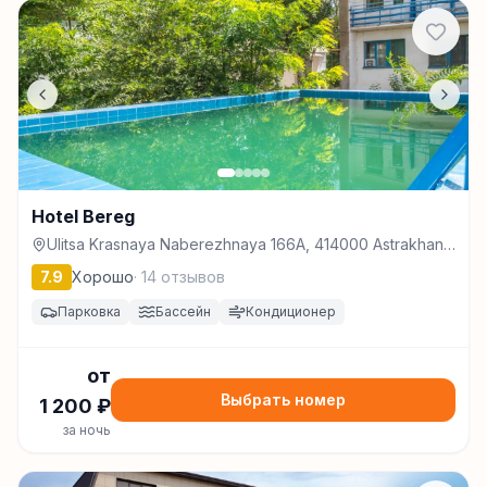
Hotel Bereg
Ulitsa Krasnaya Naberezhnaya 166A, 414000 Astrakhan,
Russia, Астрахань
7.9
Хорошо
·
14
отзывов
Парковка
Бассейн
Кондиционер
от
Выбрать номер
1 200
₽
за ночь