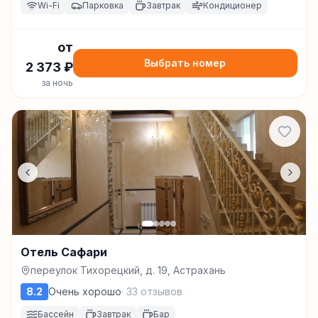
Wi-Fi
Парковка
Завтрак
Кондиционер
от
Выбрать номер
2 373
₽
за ночь
Отель Сафари
переулок Тихорецкий, д. 19, Астрахань
8.2
Очень хорошо
·
33
отзывов
Бассейн
Завтрак
Бар