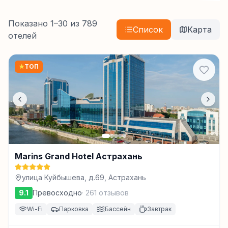
Показано
1
–
30
из
789
Список
Карта
отелей
★
ТОП
Marins Grand Hotel Астрахань
улица Куйбышева, д.69, Астрахань
9.1
Превосходно
·
261
отзывов
Wi-Fi
Парковка
Бассейн
Завтрак