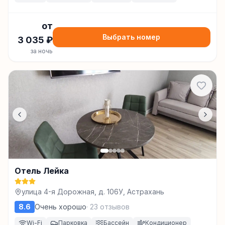
от
Выбрать номер
3 035
₽
за ночь
Отель Лейка
улица 4-я Дорожная, д. 106У, Астрахань
8.6
Очень хорошо
·
23
отзывов
Wi-Fi
Парковка
Бассейн
Кондиционер