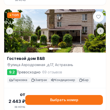
★
ТОП
Гостевой дом B&B
улица Аэродромная ,д.17, Астрахань
9.2
Превосходно
·
69
отзывов
Парковка
Завтрак
Кондиционер
Бар
от
Выбрать номер
2 443
₽
за ночь