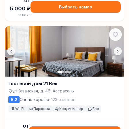
от
Выбрать номер
5 000
₽
за ночь
Гостевой дом 21 Век
ул.Казанская, д. 46, Астрахань
8.2
Очень хорошо
·
123
отзывов
Wi-Fi
Парковка
Кондиционер
Бар
от