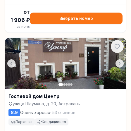
от
Выбрать номер
1 906
₽
за ночь
Гостевой дом Центр
улица Шаумяна, д. 20, Астрахань
8.9
Очень хорошо
·
53
отзывов
Парковка
Кондиционер