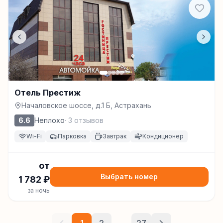
Отель Престиж
Началовское шоссе, д.1 Б, Астрахань
6.6
Неплохо
·
3
отзывов
Wi-Fi
Парковка
Завтрак
Кондиционер
от
Выбрать номер
1 782
₽
за ночь