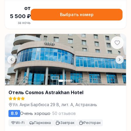
от
Выбрать номер
5 500
₽
за ночь
Отель Cosmos Astrakhan Hotel
Ул. Анри Барбюса 29 B, лит. А, Астрахань
8.9
Очень хорошо
·
50
отзывов
Wi-Fi
Парковка
Завтрак
Ресторан