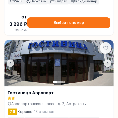
Wi-Fi
Парковка
Завтрак
Кондиционер
от
Выбрать номер
3 296
₽
за ночь
Гостиница Аэропорт
Аэропортовское шоссе, д. 2, Астрахань
7.6
Хорошо
·
13
отзывов