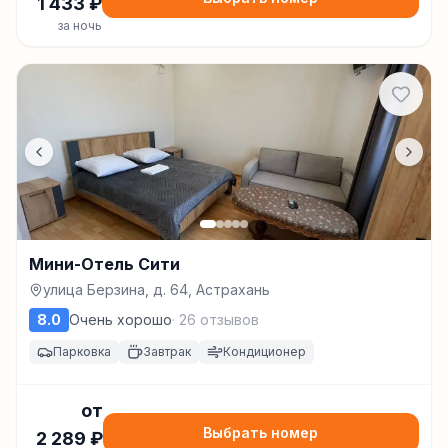
1 433
₽
за ночь
Мини-Отель Сити
улица Берзина, д. 64, Астрахань
8.0
Очень хорошо
·
26
отзывов
Парковка
Завтрак
Кондиционер
от
Выбрать номер
2 289
₽