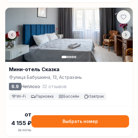
Мини-отель Сказка
улица Бабушкина, 13, Астрахань
6.9
Неплохо
·
32
отзывов
Wi-Fi
Парковка
Бассейн
Завтрак
от
Выбрать номер
4 155
₽
за ночь