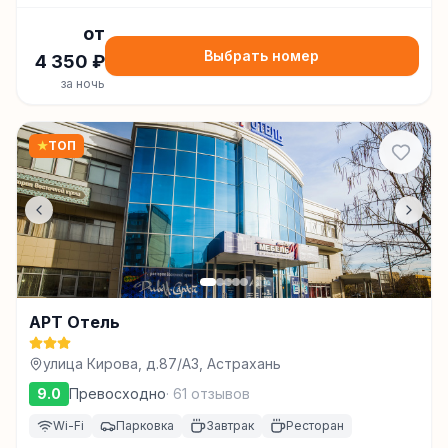
от
Выбрать номер
4 350
₽
за ночь
★
ТОП
АРТ Отель
улица Кирова, д.87/А3, Астрахань
9.0
Превосходно
·
61
отзывов
Wi-Fi
Парковка
Завтрак
Ресторан