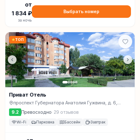
от
Выбрать номер
1 834
₽
за ночь
★
ТОП
Приват Отель
проспект Губернатора Анатолия Гужвина, д. 6,
Астрахань
9.2
Превосходно
·
29
отзывов
Wi-Fi
Парковка
Бассейн
Завтрак