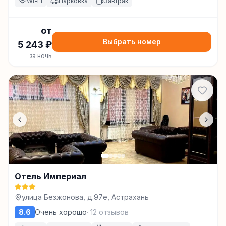
Wi-Fi
Парковка
Завтрак
от
Выбрать номер
5 243
₽
за ночь
Отель Империал
улица Безжонова, д.97е, Астрахань
8.6
Очень хорошо
·
12
отзывов