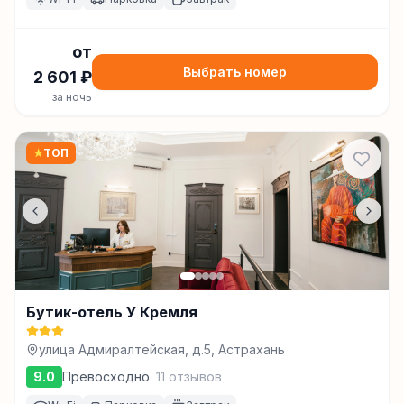
от
Выбрать номер
2 601
₽
за ночь
★
ТОП
Бутик-отель У Кремля
улица Адмиралтейская, д.5, Астрахань
9.0
Превосходно
·
11
отзывов