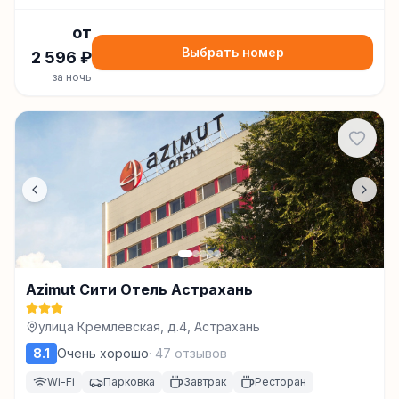
от
Выбрать номер
2 596
₽
за ночь
Azimut Сити Отель Астрахань
улица Кремлёвская, д.4, Астрахань
8.1
Очень хорошо
·
47
отзывов
Wi-Fi
Парковка
Завтрак
Ресторан