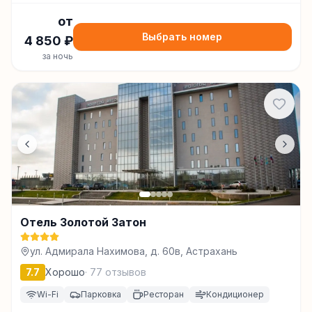
от
Выбрать номер
4 850
₽
за ночь
Отель Золотой Затон
ул. Адмирала Нахимова, д. 60в, Астрахань
7.7
Хорошо
·
77
отзывов
Wi-Fi
Парковка
Ресторан
Кондиционер