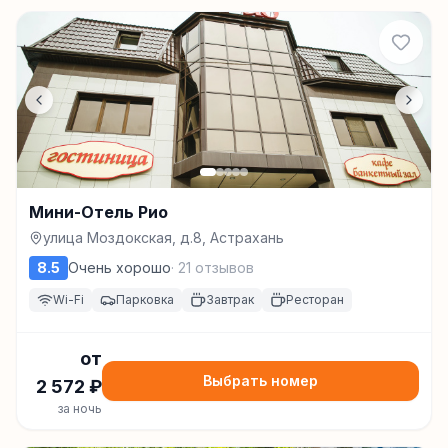
Мини-Отель Рио
улица Моздокская, д.8, Астрахань
8.5
Очень хорошо
·
21
отзывов
Wi-Fi
Парковка
Завтрак
Ресторан
от
Выбрать номер
2 572
₽
за ночь