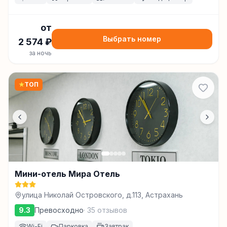
от
Выбрать номер
2 574
₽
за ночь
★
ТОП
Мини-отель Мира Отель
улица Николай Островского, д.113, Астрахань
9.3
Превосходно
·
35
отзывов
Wi-Fi
Парковка
Завтрак