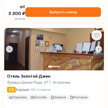
от
Выбрать номер
3 300
₽
за ночь
Отель Золотой Джин
улица Джона Рида, 37 Г, Астрахань
7.5
Хорошо
·
88
отзывов
Парковка
Бассейн
Завтрак
Ресторан