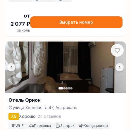
от
Выбрать номер
2 077
₽
за ночь
Отель Орион
улица Зеленая, д.47, Астрахань
7.5
Хорошо
·
24
отзывов
Wi-Fi
Парковка
Завтрак
Кондиционер