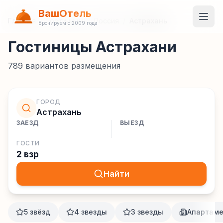
ВашОтель
Главная
/
Гостиницы
/
Россия
/
Астрахань
Бронируем с 2009 года
Гостиницы Астрахани
789
вариантов размещения
ГОРОД
Астрахань
ЗАЕЗД
ВЫЕЗД
ГОСТИ
2 взр
Найти
5 звёзд
4 звезды
3 звезды
Апартам