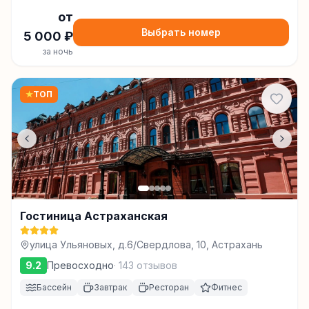
от
Выбрать номер
5 000
₽
за ночь
★
ТОП
Гостиница Астраханская
улица Ульяновых, д.6/Свердлова, 10, Астрахань
9.2
Превосходно
·
143
отзывов
Бассейн
Завтрак
Ресторан
Фитнес