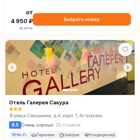
от
Выбрать номер
4 950
₽
за ночь
Отель Галерея Сакура
улица Савушкина, д.4, корп. 1, Астрахань
8.5
Очень хорошо
·
28
отзывов
Wi-Fi
Парковка
Завтрак
Кондиционер