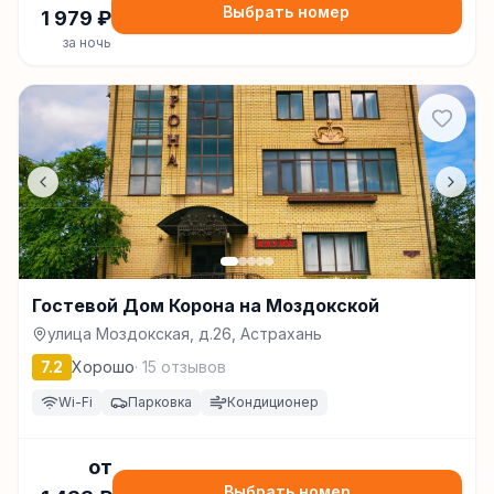
Выбрать номер
1 979
₽
за ночь
Гостевой Дом Корона на Моздокской
улица Моздокская, д.26, Астрахань
7.2
Хорошо
·
15
отзывов
Wi-Fi
Парковка
Кондиционер
от
Выбрать номер