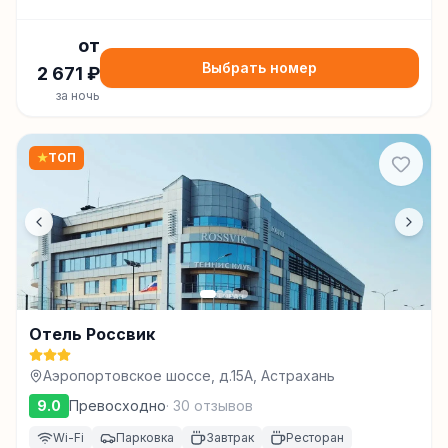
от
Выбрать номер
2 671
₽
за ночь
★
ТОП
Отель Россвик
Аэропортовское шоссе, д.15A, Астрахань
9.0
Превосходно
·
30
отзывов
Wi-Fi
Парковка
Завтрак
Ресторан