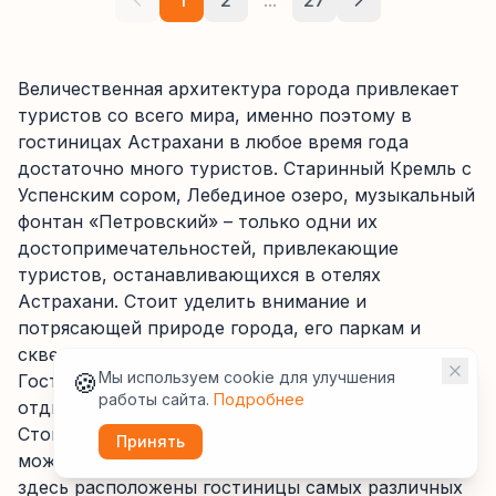
1
2
...
27
Величественная архитектура города привлекает
туристов со всего мира, именно поэтому в
гостиницах Астрахани в любое время года
достаточно много туристов. Старинный Кремль с
Успенским сором, Лебединое озеро, музыкальный
фонтан «Петровский» – только одни их
достопримечательностей, привлекающие
туристов, останавливающихся в отелях
Астрахани. Стоит уделить внимание и
потрясающей природе города, его паркам и
скверам.
🍪
Мы используем cookie для улучшения
Гостиницы Астрахани – лучшее для вашего
работы сайта.
Подробнее
отдыха!
Стоит отметить, что найти отель в Астрахани
Принять
можно, исходя из любых предпочтений, ведь
здесь расположены гостиницы самых различных