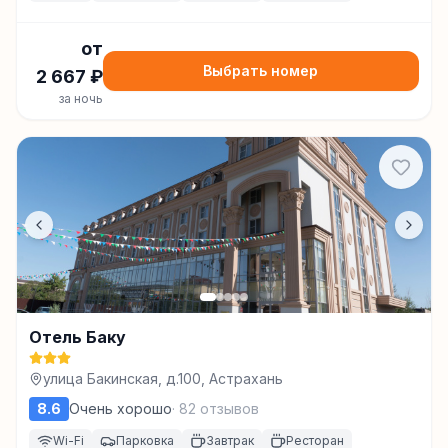
от
Выбрать номер
2 667
₽
за ночь
Отель Баку
улица Бакинская, д.100, Астрахань
8.6
Очень хорошо
·
82
отзывов
Wi-Fi
Парковка
Завтрак
Ресторан