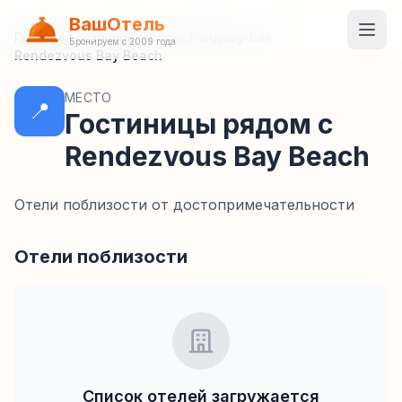
ВашОтель
Главная
/
Гостиницы
/
Россия
/
Рандеву-Бэй
/
Бронируем с 2009 года
Rendezvous Bay Beach
МЕСТО
📍
Гостиницы рядом с
Rendezvous Bay Beach
Отели поблизости от достопримечательности
Отели поблизости
Список отелей загружается