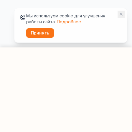
🍪
Мы используем cookie для улучшения
работы сайта.
Подробнее
Принять
Забронировать
О компании
Услуги
Нажимая кнопку «Оформить бронирование», я принимаю условия
бронирования и аннуляции и даю своё согласие ВашОтель на обработку
моих персональных данных.
О проекте
Отели мира
Контакты
Отели России
Партнёрам
Отдых в России
Партнёрство с отелями
Экскурсии
Сайтам и турагентам
Корпоративным