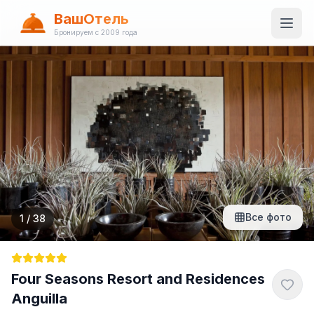
ВашОтель
Бронируем с 2009 года
Все фото
1
/
38
Four Seasons Resort and Residences
Anguilla