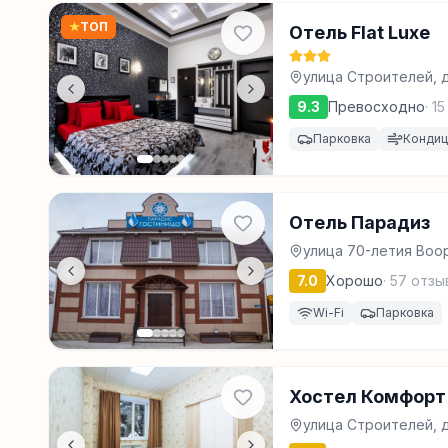
★
ТОП
Отель Flat Luxe
улица Строителей, 
9.3
Превосходно
·
15
Парковка
Конди
Отель Парадиз
улица 70-летия Воо
7.0
Хорошо
·
57
отзы
Wi-Fi
Парковка
Хостел Комфорт
улица Строителей, д