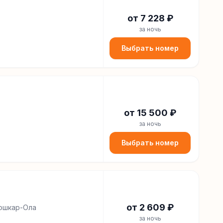
от
7 228
₽
за ночь
Выбрать номер
от
15 500
₽
за ночь
Выбрать номер
от
2 609
₽
Йошкар-Ола
за ночь