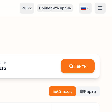
RUB
Проверить бронь
СТИ
Найти
взр
Список
Карта