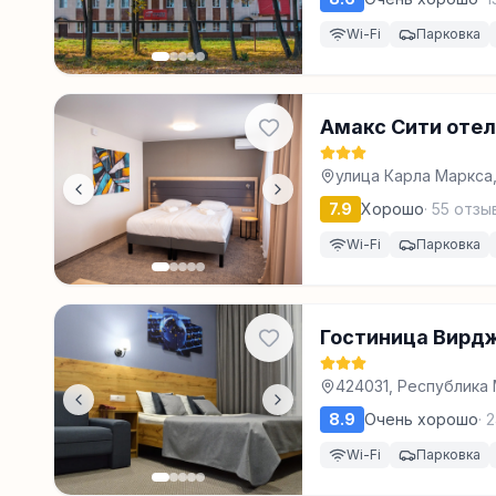
Wi-Fi
Парковка
Амакс Сити отел
улица Карла Маркса,
7.9
Хорошо
·
55
отзы
Wi-Fi
Парковка
Гостиница Вирд
424031, Республика 
8.9
Очень хорошо
·
2
Wi-Fi
Парковка