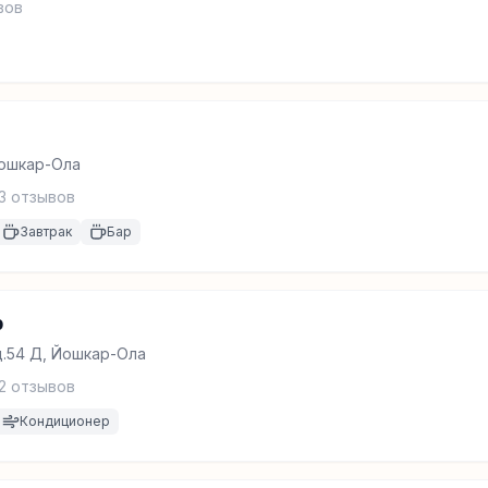
вов
 Йошкар-Ола
3
отзывов
Завтрак
Бар
р
д.54 Д, Йошкар-Ола
2
отзывов
Кондиционер