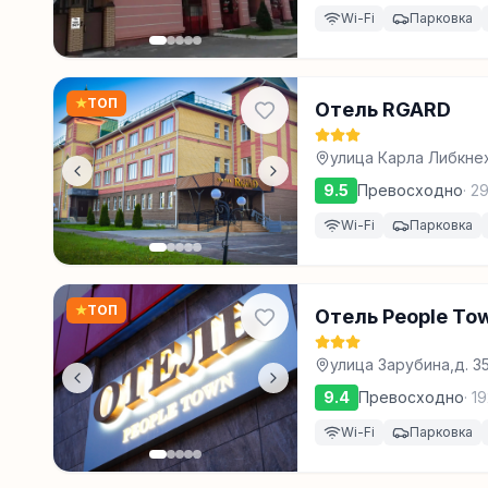
Wi-Fi
Парковка
★
ТОП
Отель RGARD
улица Карла Либкнехт
9.5
Превосходно
·
2
Wi-Fi
Парковка
★
ТОП
Отель People To
улица Зарубина,д. 3
9.4
Превосходно
·
19
Wi-Fi
Парковка