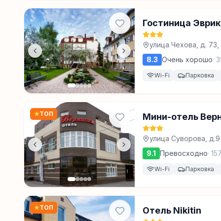
Гостиница Эврик
улица Чехова, д. 73
8.3
Очень хорошо
·
3
Wi-Fi
Парковка
★
ТОП
Мини-отель Вер
улица Суворова, д.9
9.1
Превосходно
·
15
Wi-Fi
Парковка
★
ТОП
Отель Nikitin