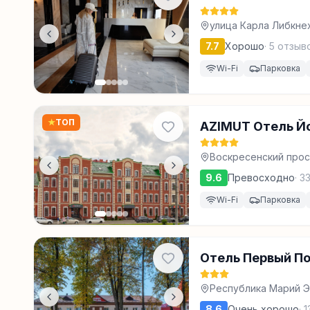
улица Карла Либкнех
7.7
Хорошо
·
5
отзыв
Wi-Fi
Парковка
★
ТОП
AZIMUT Отель Й
Воскресенский прос
9.6
Превосходно
·
3
Wi-Fi
Парковка
Отель Первый П
Республика Марий Эл
8.6
Очень хорошо
·
1