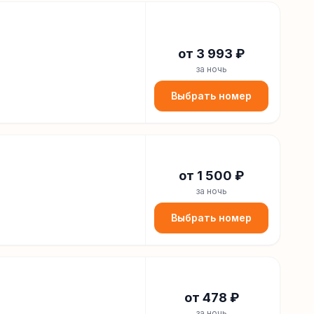
от
3 993
₽
за ночь
Выбрать номер
от
1 500
₽
за ночь
Выбрать номер
от
478
₽
за ночь