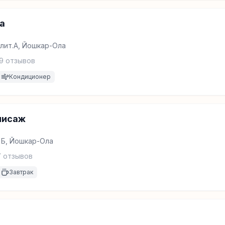
а
, лит.А, Йошкар-Ола
9
отзывов
Кондиционер
нисаж
 Б, Йошкар-Ола
7
отзывов
Завтрак