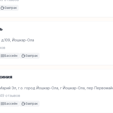
Завтрак
ь
 д.109, Йошкар-Ола
вов
Бассейн
Завтрак
жиния
Марий Эл, г.о. город Йошкар-Ола, г Йошкар-Ола, пер Первомайс
49
отзывов
Бассейн
Завтрак