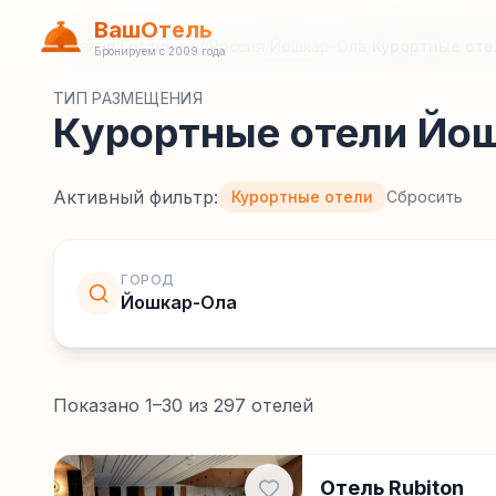
ВашОтель
Главная
/
Гостиницы
/
Россия
/
Йошкар-Ола
/
Курортные оте
Бронируем с 2009 года
ТИП РАЗМЕЩЕНИЯ
Курортные отели Йо
Активный фильтр:
Курортные отели
Сбросить
ГОРОД
Йошкар-Ола
Показано
1
–
30
из
297
отелей
Отель Rubiton