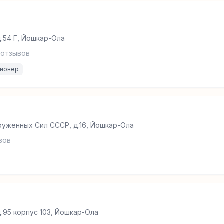
д.54 Г, Йошкар-Ола
отзывов
ционер
руженных Сил СССР, д.16, Йошкар-Ола
вов
.95 корпус 103, Йошкар-Ола