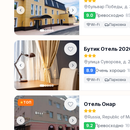
бульвар Победы, д.
9.0
Превосходно
·
8
Wi-Fi
Парковка
Бутик Отель 20
улица Суворова, д. 
8.9
Очень хорошо
·
1
Wi-Fi
Парковка
★
ТОП
Отель Онар
Russia, Republic of M
9.2
Превосходно
·
16