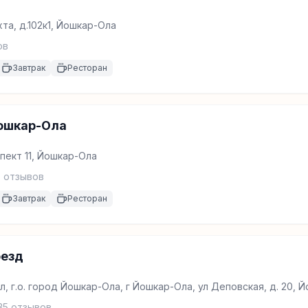
та, д.102к1, Йошкар-Ола
ов
Завтрак
Ресторан
ошкар-Ола
пект 11, Йошкар-Ола
3
отзывов
Завтрак
Ресторан
оезд
, г.о. город Йошкар-Ола, г Йошкар-Ола, ул Деповская, д. 20, 
35
отзывов