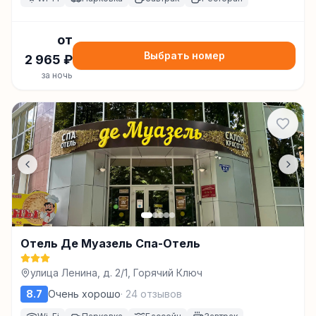
от
Выбрать номер
2 965
₽
за ночь
Отель Де Муазель Спа-Отель
улица Ленина, д. 2/1, Горячий Ключ
8.7
Очень хорошо
·
24
отзывов