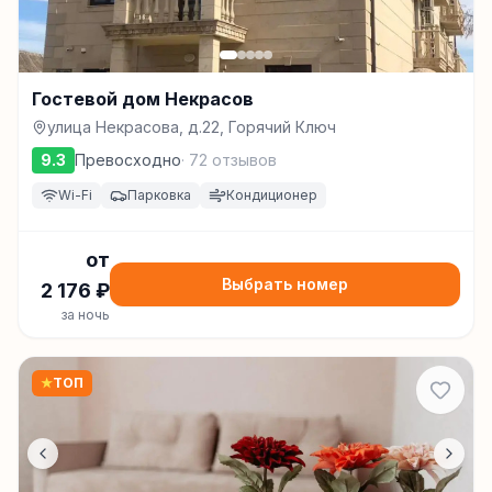
Гостевой дом Некрасов
улица Некрасова, д.22, Горячий Ключ
9.3
Превосходно
·
72
отзывов
Wi-Fi
Парковка
Кондиционер
от
Выбрать номер
2 176
₽
за ночь
★
ТОП