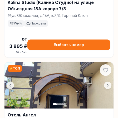
Kalina Studio (Калина Студио) на улице
Объездная 18А корпус 7/3
ул. Объездная, д.18А, к.7/3, Горячий Ключ
Wi-Fi
Парковка
от
Выбрать номер
3 895
₽
за ночь
★
ТОП
Отель Ангел