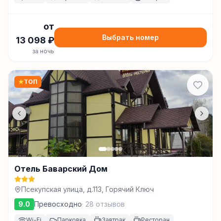
от
Выбрать номер
13 098
₽
за ночь
★
ТОП
Отель Баварский Дом
Псекупская улица, д.113, Горячий Ключ
9.0
Превосходно
·
28
отзывов
Wi-Fi
Парковка
Завтрак
Ресторан