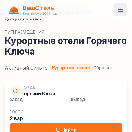
ВашОтель
Главная
/
Гостиницы
/
Россия
/
Горячий Ключ
/
Бронируем с 2009 года
Курортные отели
ТИП РАЗМЕЩЕНИЯ
Курортные отели Горячего
Ключа
Активный фильтр:
Курортные отели
Сбросить
ГОРОД
Горячий Ключ
ЗАЕЗД
ВЫЕЗД
ГОСТИ
2 взр
Найти