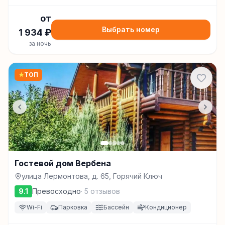
от
Выбрать номер
1 934
₽
за ночь
★
ТОП
Гостевой дом Вербена
улица Лермонтова, д. 65, Горячий Ключ
9.1
Превосходно
·
5
отзывов
Wi-Fi
Парковка
Бассейн
Кондиционер