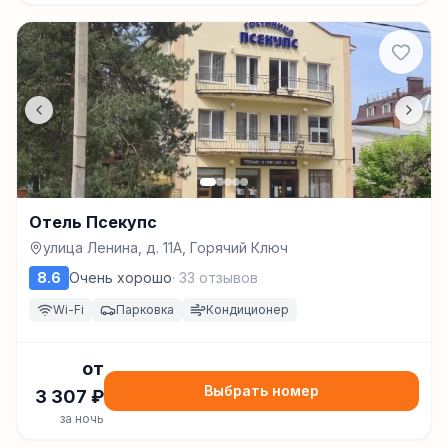
Отель Псекупс
улица Ленина, д. 11А, Горячий Ключ
8.6
Очень хорошо
·
33
отзывов
Wi-Fi
Парковка
Кондиционер
от
Выбрать номер
3 307
₽
за ночь