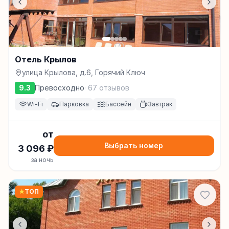
Отель Крылов
улица Крылова, д.6, Горячий Ключ
9.3
Превосходно
·
67
отзывов
Wi-Fi
Парковка
Бассейн
Завтрак
от
Выбрать номер
3 096
₽
за ночь
★
ТОП