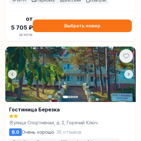
Wi-Fi
Парковка
Бассейн
Завтрак
от
Выбрать номер
5 705
₽
за ночь
Гостиница Березка
улица Спортивная, д. 2, Горячий Ключ
8.0
Очень хорошо
·
36
отзывов