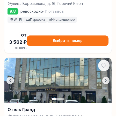
улица Ворошилова, д. 16, Горячий Ключ
9.8
Превосходно
·
11
отзывов
Wi-Fi
Парковка
Кондиционер
от
Выбрать номер
3 562
₽
за ночь
Отель Гранд