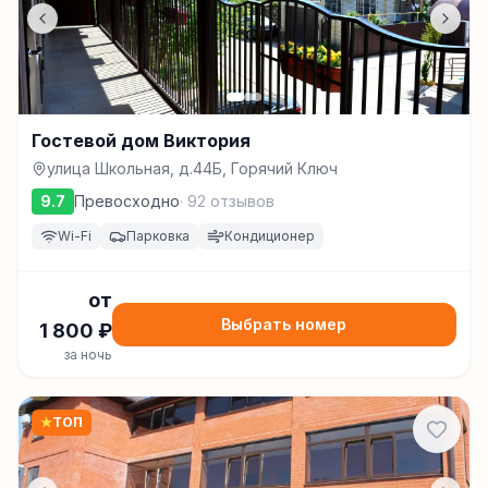
Гостевой дом Виктория
улица Школьная, д.44Б, Горячий Ключ
9.7
Превосходно
·
92
отзывов
Wi-Fi
Парковка
Кондиционер
от
Выбрать номер
1 800
₽
за ночь
★
ТОП