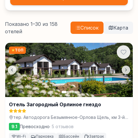
Показано
1
–
30
из
158
Список
Карта
отелей
★
ТОП
Отель Загородный Орлиное гнездо
тер. Автодорога Безымянное-Орлова Щель, км 3-й,
д. 1, стр. 10, Горячий Ключ
9.1
Превосходно
·
5
отзывов
Wi-Fi
Парковка
Бассейн
Завтрак