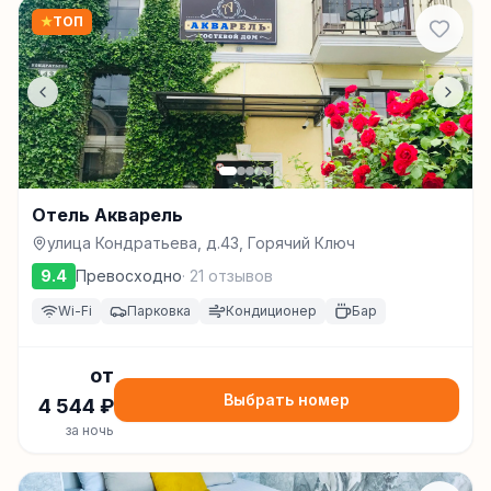
★
ТОП
Отель Акварель
улица Кондратьева, д.43, Горячий Ключ
9.4
Превосходно
·
21
отзывов
Wi-Fi
Парковка
Кондиционер
Бар
от
Выбрать номер
4 544
₽
за ночь