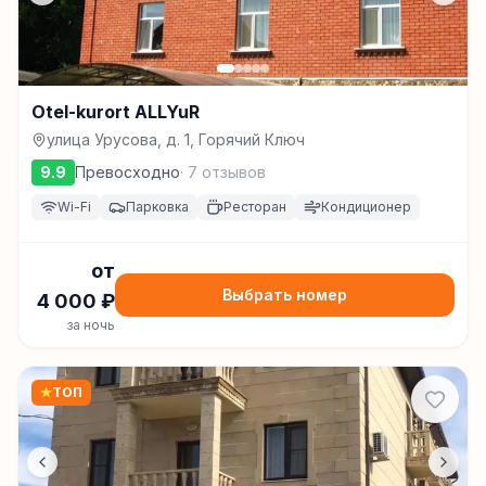
Otel-kurort ALLYuR
улица Урусова, д. 1, Горячий Ключ
9.9
Превосходно
·
7
отзывов
Wi-Fi
Парковка
Ресторан
Кондиционер
от
Выбрать номер
4 000
₽
за ночь
★
ТОП