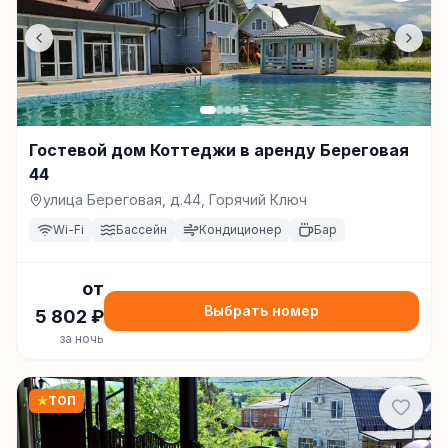
Гостевой дом Коттеджи в аренду Береговая
44
улица Береговая, д.44, Горячий Ключ
Wi-Fi
Бассейн
Кондиционер
Бар
от
Выбрать номер
5 802
₽
за ночь
★
ТОП