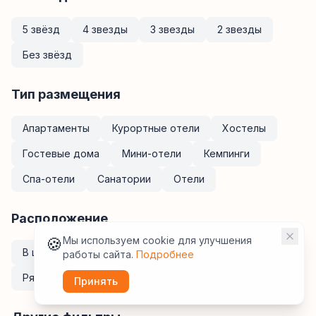
5 звёзд
4 звезды
3 звезды
2 звезды
Без звёзд
Тип размещения
Апартаменты
Курортные отели
Хостелы
Гостевые дома
Мини-отели
Кемпинги
Спа-отели
Санатории
Отели
Расположение
🍪
Мы используем cookie для улучшения
В центре
У метро
Рядом с ж/д вокзалом
работы сайта.
Подробнее
Рядом с аэропортом
Принять