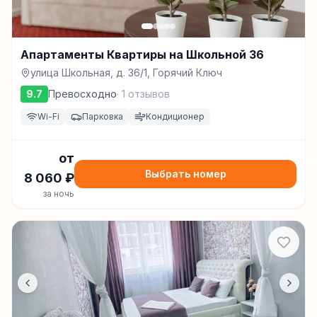
Апартаменты Квартиры на Школьной 36
улица Школьная, д. 36/1, Горячий Ключ
9.7
Превосходно
·
1
отзывов
Wi-Fi
Парковка
Кондиционер
от
Выбрать номер
8 060
₽
за ночь