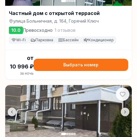
Частный дом с открытой террасой
улица Больничная, д. 164, Горячий Ключ
10.0
Превосходно
·
1
отзывов
Wi-Fi
Парковка
Бассейн
Кондиционер
от
Выбрать номер
10 996
₽
за ночь