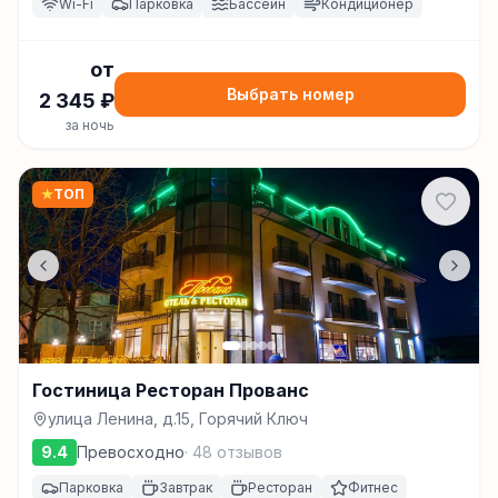
Wi-Fi
Парковка
Бассейн
Кондиционер
от
Выбрать номер
2 345
₽
за ночь
★
ТОП
Гостиница Ресторан Прованс
улица Ленина, д.15, Горячий Ключ
9.4
Превосходно
·
48
отзывов
Парковка
Завтрак
Ресторан
Фитнес