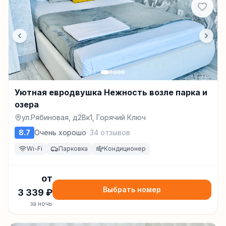
Уютная евродвушка Нежность возле парка и
озера
ул.Рябиновая, д2Вк1, Горячий Ключ
8.7
Очень хорошо
·
34
отзывов
Wi-Fi
Парковка
Кондиционер
от
Выбрать номер
3 339
₽
за ночь