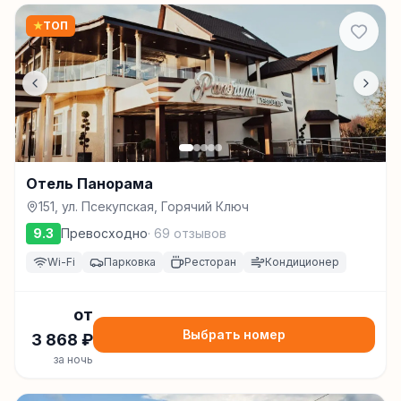
★
ТОП
Отель Панорама
151, ул. Псекупская, Горячий Ключ
9.3
Превосходно
·
69
отзывов
Wi-Fi
Парковка
Ресторан
Кондиционер
от
Выбрать номер
3 868
₽
за ночь