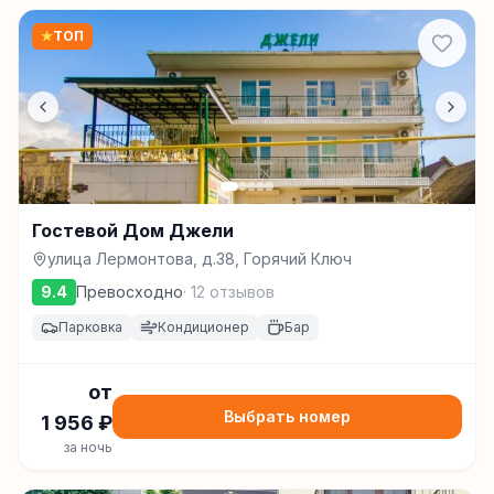
★
ТОП
Гостевой Дом Джели
улица Лермонтова, д.38, Горячий Ключ
9.4
Превосходно
·
12
отзывов
Парковка
Кондиционер
Бар
от
Выбрать номер
1 956
₽
за ночь