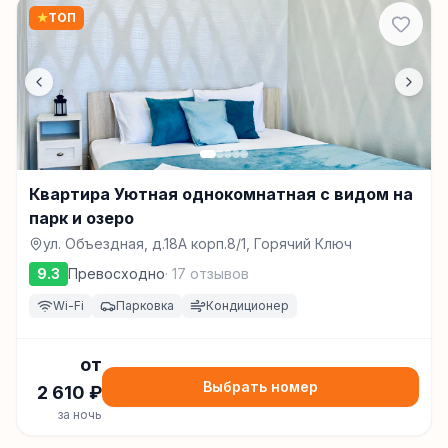
★
ТОП
Квартира Уютная однокомнатная с видом на
парк и озеро
ул. Объездная, д.18А корп.8/1, Горячий Ключ
9.3
Превосходно
·
17
отзывов
Wi-Fi
Парковка
Кондиционер
от
Выбрать номер
2 610
₽
за ночь