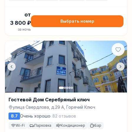
от
Выбрать номер
3 800
₽
за ночь
Гостевой Дом Серебряный ключ
улица Свердлова, д.29 А, Горячий Ключ
8.7
Очень хорошо
·
82
отзывов
Wi-Fi
Парковка
Кондиционер
Бар