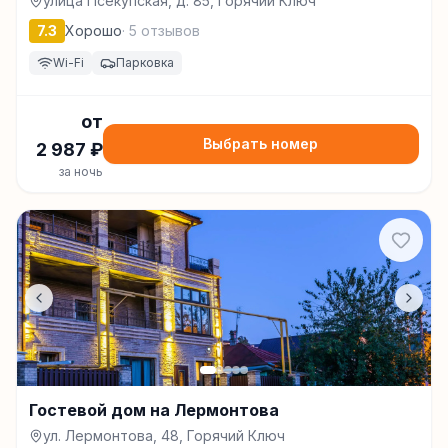
улица Псекупская, д. 85, Горячий Ключ
7.3
Хорошо
·
5
отзывов
Wi-Fi
Парковка
от
Выбрать номер
2 987
₽
за ночь
Гостевой дом на Лермонтова
ул. Лермонтова, 48, Горячий Ключ